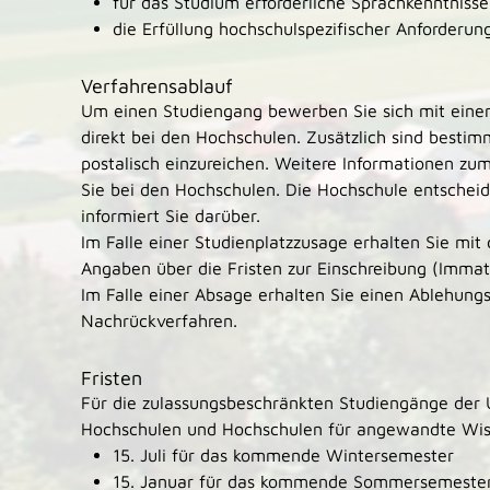
für das Studium erforderliche Sprachkenntniss
die Erfüllung hochschulspezifischer Anforderun
Verfahrensablauf
Um einen Studiengang bewerben Sie sich mit ein
direkt bei den Hochschulen. Zusätzlich sind best
postalisch einzureichen. Weitere Informationen z
Sie bei den Hochschulen. Die Hochschule entscheid
informiert Sie darüber.
Im Falle einer Studienplatzzusage erhalten Sie mi
Angaben über die Fristen zur Einschreibung (Immatr
Im Falle einer Absage erhalten Sie einen Ablehun
Nachrückverfahren.
Fristen
Für die zulassungsbeschränkten Studiengänge der 
Hochschulen und Hochschulen für angewandte Wis
15. Juli für das kommende Wintersemester
15. Januar für das kommende Sommersemeste