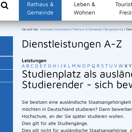
Rathaus &
Leben &
Touris
Gemeinde
Wohnen
Freiz
Sie sind hier:
Startseite Sonnenbühl
/
Rathaus & Gemeinde
/
Bürgerservice
/
Dien
Dienstleistungen A-Z
Leistungen
A
B
C
D
E
F
G
H
I
J
K
L
M
N
O
P
Q
R
S
T
U
V
W
X
Y
Studienplatz als auslän
Studierender - sich b
Sie besitzen eine ausländische Staatsangehörigkeit
möchten in Deutschland studieren? Dann bewerben S
Hochschule, an der Sie später studieren wollen.
Dies gilt für alle Studiengänge.
Dies gilt nicht für ausländische Staatsangehörige, 