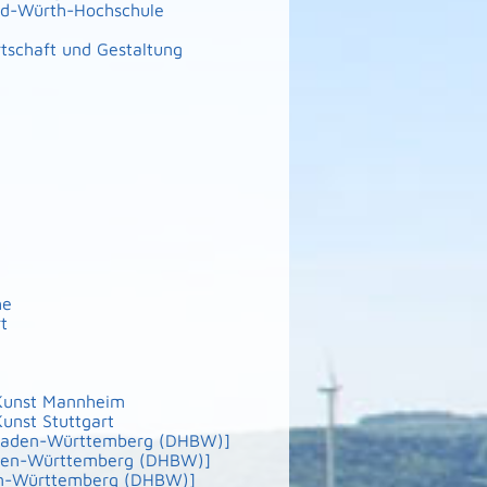
ld-Würth-Hochschule
rtschaft und Gestaltung
he
t
 Kunst Mannheim
Kunst Stuttgart
 Baden-Württemberg (DHBW)]
aden-Württemberg (DHBW)]
en-Württemberg (DHBW)]