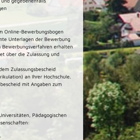
e und gegebenenfalls
gen
em Online-Bewerbungsbogen
immte Unterlagen der Bewerbung
um Bewerbungsverfahren erhalten
et über die Zulassung und
t dem Zulassungsbescheid
ikulation) an Ihrer Hochschule.
gsbescheid mit Angaben zum
Universitäten, Pädagogischen
senschaften:
r