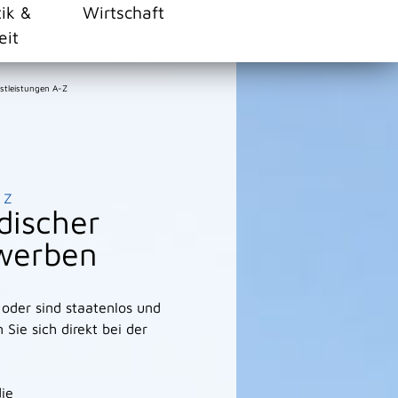
tik &
Wirtschaft
eit
stleistungen A-Z
Z
discher
ewerben
 oder sind staatenlos und
ie sich direkt bei der
die