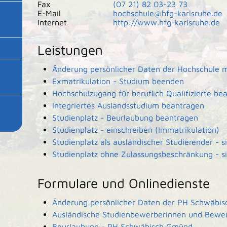
Fax
(07
21) 82
03-23
73
E-Mail
hochschule@hfg-karlsruhe.de
Internet
http://www.hfg-karlsruhe.de
Leistungen
Änderung persönlicher Daten der Hochschule m
Exmatrikulation - Studium beenden
Hochschulzugang für beruflich Qualifizierte be
Integriertes Auslandsstudium beantragen
Studienplatz - Beurlaubung beantragen
Studienplatz - einschreiben (Immatrikulation)
Studienplatz als ausländischer Studierender - 
Studienplatz ohne Zulassungsbeschränkung - s
Formulare und Onlinedienste
Änderung persönlicher Daten der PH Schwäbis
Ausländische Studienbewerberinnen und Bewe
Beurlaubung - PH Schwäbisch Gmünd