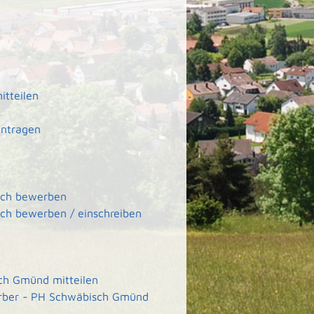
itteilen
antragen
sich bewerben
ich bewerben / einschreiben
ch Gmünd mitteilen
rber - PH Schwäbisch Gmünd