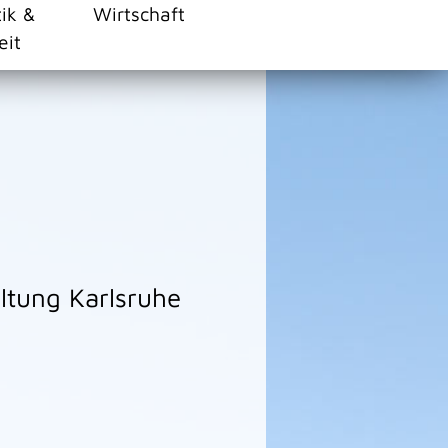
tik &
Wirtschaft
eit
altung Karlsruhe