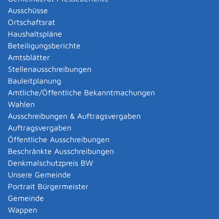
mitteilen
Ausschüsse
Exmatrikulation - Studium beenden
Ortschaftsrat
Integriertes Auslandsstudium beantragen
Haushaltspläne
Studienplatz - Beurlaubung beantragen
Beteiligungsberichte
Studienplatz - einschreiben (Immatrikulation)
Amtsblätter
Studienplatz als ausländischer Studierender - sich
Stellenausschreibungen
bewerben
Bauleitplanung
Studienplatz ohne Zulassungsbeschränkung - sich
Amtliche/Öffentliche Bekanntmachungen
bewerben / einschreiben
Wahlen
Ausschreibungen & Auftragsvergaben
Formulare und Onlinedienste
Auftragsvergaben
Öffentliche Ausschreibungen
Änderung persönlicher Daten der PH Schwäbisch
Beschränkte Ausschreibungen
Gmünd mitteilen
Denkmalschutzpreis BW
Ausländische Studienbewerberinnen und Bewerber
Unsere Gemeinde
- PH Schwäbisch Gmünd
Portrait Bürgermeister
Beurlaubung - PH Schwäbisch Gmünd
Gemeinde
Bewerben - Pädagogische Hochschule Ludwigsburg
Wappen
Bewerben - PH Schwäbisch Gmünd