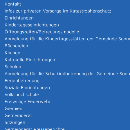
Kontakt
Allgemeine Informationen
Infos zur privaten Vorsorge im Katastrophenschutz
Zugehörige Leistungen
Einrichtungen
Formulare und Onlinedienste
Kindertageseinrichtungen
Öffnungszeiten/Betreuungsmodelle
Hausanschrift
Anmeldung für die Kindertagesstätten der Gemeinde Sonn
Schloss 2
Büchereien
97980
Bad Mergentheim
Kirchen
Zur elektronischen Fahrplanauskunft
Kulturelle Einrichtungen
Schulen
Kontakt
Anmeldung für die Schulkindbetreuung der Gemeinde Son
Ferienbetreuung
Telefon
(0
79
31) 530-600
Fax
(0
79
31) 530-604
Soziale Einrichtungen
E-Mail
info@dhbw-mosbach.de
Volkshochschule
Internet
http://www.dhbw-mosbach.de
Freiwillige Feuerwehr
Gremien
Leistungen
Gemeinderat
Sitzungen
Änderung persönlicher Daten der Hochschule
Gemeinderat Presseberichte