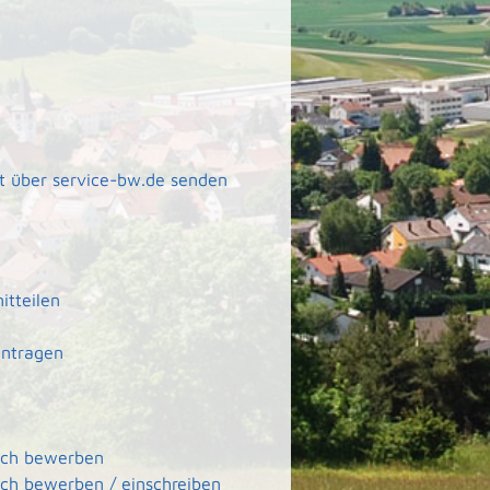
t über service-bw.de senden
itteilen
antragen
sich bewerben
ich bewerben / einschreiben