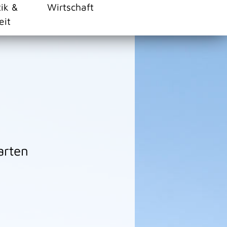
tik &
Wirtschaft
eit
arten