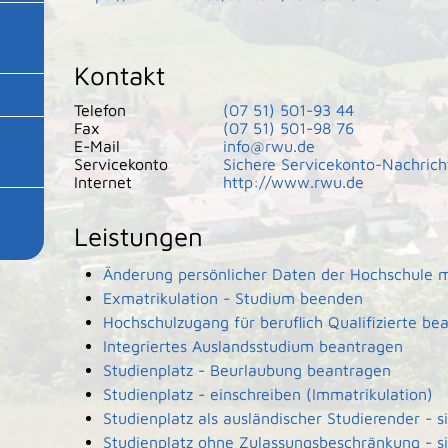
Kontakt
Telefon
(07
51) 501-93
44
Fax
(07
51) 501-98
76
E-Mail
info@rwu.de
Servicekonto
Sichere Servicekonto-Nachrich
Internet
http://www.rwu.de
Leistungen
Änderung persönlicher Daten der Hochschule m
Exmatrikulation - Studium beenden
Hochschulzugang für beruflich Qualifizierte be
Integriertes Auslandsstudium beantragen
Studienplatz - Beurlaubung beantragen
Studienplatz - einschreiben (Immatrikulation)
Studienplatz als ausländischer Studierender - 
Studienplatz ohne Zulassungsbeschränkung - s