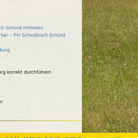
ch Gmünd mitteilen
rber - PH Schwäbisch Gmünd
burg
rg korrekt durchführen
er