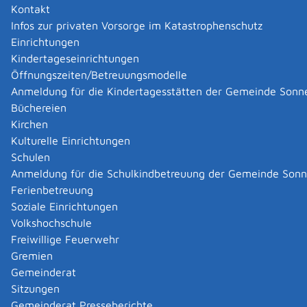
Kontakt
Die so erlangten Titel werden in der ganzen EU leichter
Infos zur privaten Vorsorge im Katastrophenschutz
anerkannt und vollstreckt.
Das gilt nicht für Dänemark.
Einrichtungen
Kindertageseinrichtungen
Zuständige Stelle
Öffnungszeiten/Betreuungsmodelle
Anmeldung für die Kindertagesstätten der Gemeinde Sonn
im EU-Ausland: das je nach Wohnsitzland des
Büchereien
Schuldners oder der Schuldnerin zuständige Gericht
Kirchen
in Deutschland (für Antragstellende mit Wohn-
Kulturelle Einrichtungen
und/oder Geschäftssitz in anderen EU-
Schulen
Mitgliedstaaten): das Amtsgericht, in dessen Bezirk
Anmeldung für die Schulkindbetreuung der Gemeinde Son
sich der Wohn- oder Geschäftssitz des Schuldners
Ferienbetreuung
oder der Schuldnerin befindet
Soziale Einrichtungen
Hinweis:
ausführliche Darstellung der
gerichtlichen
Volkshochschule
Zuständigkeit nach Gemeinschaftsrecht
Freiwillige Feuerwehr
Amtsgericht Reutlingen
Gremien
Gemeinderat
Leistungsdetails
Sitzungen
Gemeinderat Presseberichte