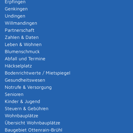
Erpfingen
geht.
Genkingen
Ihr Zahlungsanspruch muss sich aufgrund einer
Undingen
"grenzüberschreitenden Rechtssache" im Zivil- und
Willmandingen
Handelsbereich ergeben.
Dies ist der Fall, wenn Ihr
Partnerschaft
Schuldner oder Ihre Schuldnerin im EU-Ausland
Zahlen & Daten
(außer Dänemark) wohnt.
Leben & Wohnen
Blumenschmuck
Verfahrensablauf
Abfall und Termine
Leiten Sie das Verfahren schriftlich ein.
Häckselplatz
Nutzen Sie dafür das
Formular A - Klageformblatt
. Sie
Bodenrichtwerte / Mietspiegel
können es auch online ausfüllen.
Gesundheitswesen
Dabei müssen Sie Angaben zu den Parteien und zur Art
Notrufe & Versorgung
und zur Höhe des Anspruchs machen, die Klage
Senioren
begründen sowie die Beweismittel angeben und wenn
Kinder & Jugend
hilfreich auch beifügen, gegebenenfalls mit
Steuern & Gebühren
Übersetzung.
Wohnbauplätze
Achtung:
Das Formular muss in der Landessprache des
Übersicht Wohnbauplätze
Gerichts ausgefüllt werden, bei dem Sie Ihre Klage
Baugebiet Ottenrain-Brühl