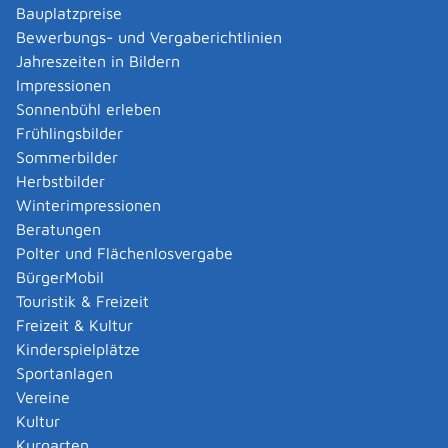
einreichen.
Bauplatzpreise
Sie können die Klage ohne einen Anwalt erheben.
Bewerbungs- und Vergaberichtlinien
Hinweis:
Das Formular ist in mehreren Sprachen
Jahreszeiten in Bildern
erhältlich. Wenn Sie das Formular online ausfüllen
Impressionen
möchten, können Sie in der oberen Leiste die gesuchte
Sonnenbühl erleben
Sprache eingeben. Wenn Sie das Formular
Frühlingsbilder
herunterladen wollen, können Sie die gesuchte Sprache
Sommerbilder
nach einem Klick auf das Symbol unter der Rubrik
Herbstbilder
"Leeres Formular herunterladen" auswählen.
Winterimpressionen
Ob Sie den Antrag z.B. online, mit der Post oder Fax
Beratungen
übermitteln können, kann je nach Mitgliedstaat
Polter und Flächenlosvergabe
unterschiedlich sein und erfahren Sie im "
Europäischen
BürgerMobil
Justizatlas für Zivilsachen
" unter der Rubrik
Touristik & Freizeit
"
Geringfügige Forderungen
". Wählen Sie dazu auf der
Freizeit & Kultur
rechten Seite den Mitgliedstaat aus, in dem Sie den
Kinderspielplätze
Antrag einreichen wollen.
Sportanlagen
Das weitere Verfahren wird schriftlich durchgeführt,
Vereine
wenn nicht das Gericht oder eine der Parteien eine
Kultur
mündliche Verhandlung möchte.
Kurgarten