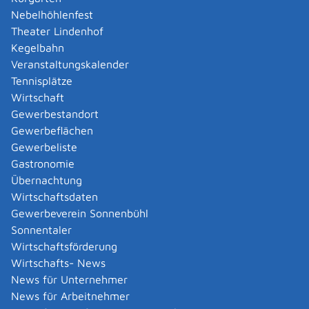
Haben Sie die Klage ordnungsgemäß erhoben, füllt das
Nebelhöhlenfest
Gericht ein Antwortformblatt aus und stellt dem oder
Theater Lindenhof
der Beklagten innerhalb von 14 Tagen eine Kopie des
Kegelbahn
Klageformblatts zusammen mit dem Antwortformblatt
Veranstaltungskalender
zu. Der oder die Beklagte hat innerhalb von 30 Tagen
Tennisplätze
zu antworten, indem er oder sie einen hierfür
Wirtschaft
vorgesehenen Teil des Antwortformblatts ausfüllt.
Gewerbestandort
Das Gericht muss innerhalb von 14 Tagen eine Kopie
Gewerbeflächen
der Antwort an den Kläger absenden.
Gewerbeliste
Es urteilt innerhalb von 30 Tagen nach Erhalt der
Gastronomie
Antwort des oder der Beklagten, wenn eine Antwort
Übernachtung
eingeht, oder fordert die Parteien schriftlich zu
Wirtschaftsdaten
weiteren Angaben auf, führt eine Beweisaufnahme
Gewerbeverein Sonnenbühl
durch oder lädt die Parteien zu einer mündlichen
Sonnentaler
Verhandlung vor.
Dadurch können Reisekosten auf Sie
Wirtschaftsförderung
zukommen.
Wirtschafts- News
Findet eine mündliche Verhandlung statt, ist die
News für Unternehmer
Vertretung durch einen Rechtsanwalt oder einen
News für Arbeitnehmer
sonstigen Rechtsbeistand nicht verpflichtend. Ab einem