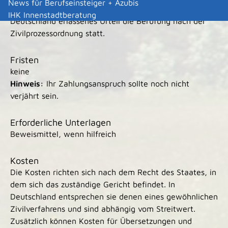
News für Berufseinsteiger + Azubis
Beschwerdewert von über 600 Euro findet gegen ein in
IHK Innenstadtberatung
Deutschland erlassenes Urteil die Berufung nach der
Zivilprozessordnung statt.
Fristen
keine
Hinweis:
Ihr Zahlungsanspruch sollte noch nicht
verjährt sein.
Erforderliche Unterlagen
Beweismittel, wenn hilfreich
Kosten
Die Kosten richten sich nach dem Recht des Staates, in
dem sich das zuständige Gericht befindet. In
Deutschland entsprechen sie denen eines gewöhnlichen
Zivilverfahrens und sind abhängig vom Streitwert.
Zusätzlich können Kosten für Übersetzungen und