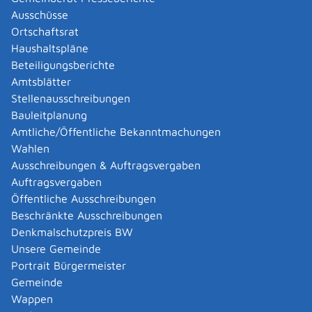
Ausschüsse
Voraussetzungen
Ortschaftsrat
Die Forderung ist nicht höher als 5.000 Euro,
Haushaltspläne
berechnet ohne Zinsen, Kosten und Auslagen zum
Beteiligungsberichte
Zeitpunkt des Eingangs beim zuständigen Gericht.
Amtsblätter
Auch Ansprüche, die nicht auf die Zahlung von Geld
Stellenausschreibungen
gerichtet sind (etwa Ansprüche auf Lieferung von
Bauleitplanung
gekauften Waren), können Sie geltend machen,
Amtliche/Öffentliche Bekanntmachungen
solange der Streitwert 5.000 Euro nicht
Wahlen
überschreitet.
Ausschreibungen & Auftragsvergaben
Ihr Anspruch sollte auf einem Vertrag beruhen
(z.B.
Auftragsvergaben
Kaufvertrag, Mietvertrag, Vertrag über
Öffentliche Ausschreibungen
Dienstleistungen, nicht aber: Arbeitsvertrag)
.
Für
Beschränkte Ausschreibungen
andere Ansprüche kann das Europäische Verfahren
Denkmalschutzpreis BW
für geringfügige Forderungen ausgeschlossen sein.
Unsere Gemeinde
Ansprüche wegen der Verletzung von Rechtsgütern
Portrait Bürgermeister
außerhalb einer Vertragsbeziehung können Sie
Gemeinde
geltend machen, wenn es nicht um eine Verletzung
Wappen
der Privatsphäre oder der Persönlichkeitsrechte