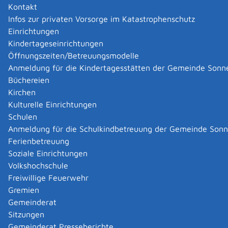
sieht vor, dass die Qualifikation von Sachverständigen
Kontakt
und Untersuchungsstellen durch eine zuständige
Infos zur privaten Vorsorge im Katastrophenschutz
Behörde anerkannt werden kann.
Einrichtungen
Besonders qualifizierte Personen (Sachverständige)
Kindertageseinrichtungen
oder Untersuchungsstellen (Prüflaboratorien und
Öffnungszeiten/Betreuungsmodelle
Probenehmer) können dazu in einem Bundesland ihre
Anmeldung für die Kindertagesstätten der Gemeinde Sonn
jeweilige Anerkennung beantragen. Diese Anerkennung
Büchereien
ist dann bundesweit gültig. Das zu durchlaufende
Kirchen
Verfahren richtet sich nach dem Recht des
Kulturelle Einrichtungen
Bundeslandes, in dem die Anerkennung beantragt wird.
Schulen
Sollte dieses Land keine eigenes landesrechtliches
Anmeldung für die Schulkindbetreuung der Gemeinde Son
Anerkennungsverfahren vorhalten, richtet es sich nach
Ferienbetreuung
dem Recht des Landes, in dem das Verfahren
Soziale Einrichtungen
durchgeführt wird.
Volkshochschule
Nach Abschluss des Verfahrens erhalten Sie eine
Freiwillige Feuerwehr
Entscheidung in schriftlicher Form.
Gremien
Anerkannte Sachverständige und Untersuchungsstellen
Gemeinderat
werden außerdem in der online zugänglichen
Sitzungen
Rechercheplattform ReSyMeSa bekannt gegeben,
Gemeinderat Presseberichte