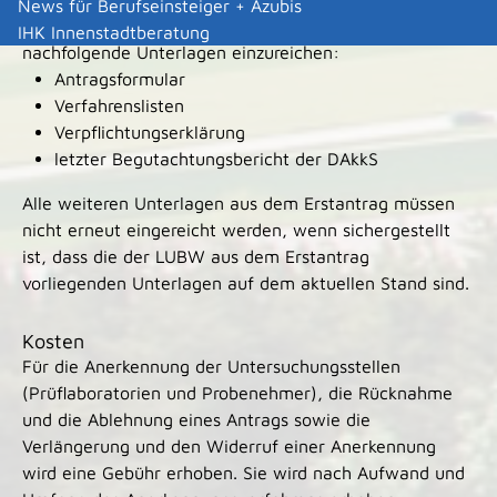
News für Berufseinsteiger + Azubis
aus dem Erstantrag auf dem aktuellen Stand sind-
IHK Innenstadtberatung
nachfolgende Unterlagen einzureichen:
Antragsformular
Verfahrenslisten
Verpflichtungserklärung
letzter Begutachtungsbericht der DAkkS
Alle weiteren Unterlagen aus dem Erstantrag müssen
nicht erneut eingereicht werden, wenn sichergestellt
ist, dass die der LUBW aus dem Erstantrag
vorliegenden Unterlagen auf dem aktuellen Stand sind.
Kosten
Für die Anerkennung der Untersuchungsstellen
(Prüflaboratorien und Probenehmer), die Rücknahme
und die Ablehnung eines Antrags sowie die
Verlängerung und den Widerruf einer Anerkennung
wird eine Gebühr erhoben. Sie wird nach Aufwand und