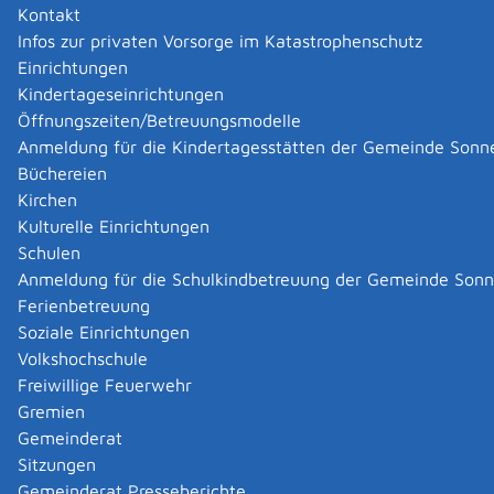
Kontakt
Zusammen mit anderen Bürgerinnen und Bürgern
Infos zur privaten Vorsorge im Katastrophenschutz
können Sie in diesen Angelegenheiten ein
Einrichtungen
Volksbegehren einleiten (Zulassungsverfahren). Dies ist
Kindertageseinrichtungen
auch mit Hilfe einer bestehenden Organisation oder
Öffnungszeiten/Betreuungsmodelle
einer neu gegründeten Initiative möglich.
Anmeldung für die Kindertagesstätten der Gemeinde Sonn
Das Volksgesetzgebungsverfahren gliedert sich in drei
Büchereien
Stufen:
Kirchen
Zulassungsverfahren zum Volksbegehren beim
Kulturelle Einrichtungen
Innenministerium
Schulen
Hierfür benötigen Sie einen Gesetzentwurf mit
Anmeldung für die Schulkindbetreuung der Gemeinde Son
mindestens 10.000 Unterstützungsunterschriften.
Ferienbetreuung
Durchführung des Volksbegehrens
Soziale Einrichtungen
Das Volksbegehren wird durch die Ausgabe von
Volkshochschule
Eintragungsblättern durch die Vertrauensleute der
Freiwillige Feuerwehr
Antragsteller oder Personen, die von ihnen dazu
Gremien
ermächtigt sind (freie Sammlung), und Auflegung
Gemeinderat
von Eintragungslisten in den Gemeinden (amtliche
Sitzungen
Sammlung) durchgeführt. Die amtliche Sammlung
Gemeinderat Presseberichte