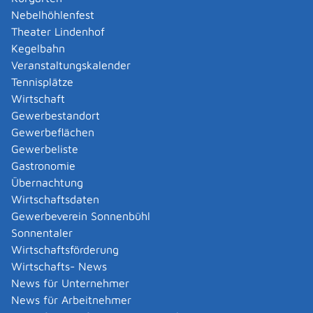
erfüllen:
Nebelhöhlenfest
aus dem Gesetzentwurf muss klar und
Theater Lindenhof
bestimmt hervorgehen, was gewollt ist und
Kegelbahn
für wen das Gesetz gelten soll.
Veranstaltungskalender
Der Gesetzentwurf darf dem Grundgesetz
Tennisplätze
und der Landesverfassung nicht
Wirtschaft
widersprechen. Das bedeutet vor allem:
Gewerbestandort
Der Gesetzentwurf muss sich im
Gewerbeflächen
Rahmen der Landeskompetenzen
Gewerbeliste
halten. Er darf nicht Gegenstände der
Gastronomie
Bundesgesetzgebung und
Übernachtung
Bundeskompetenzen betreffen (z.B.
Wirtschaftsdaten
auswärtige Angelegenheiten,
Gewerbeverein Sonnenbühl
Verteidigungsfragen,
Sonnentaler
Bundeswehreinsätze)
Wirtschaftsförderung
Abgabengesetze, Besoldungsgesetze
Wirtschafts- News
und das Staatshaushaltsgesetz sind von
News für Unternehmer
der Volksgesetzgebung ausgeschlossen.
News für Arbeitnehmer
Der Gesetzentwurf muss auch sonst mit