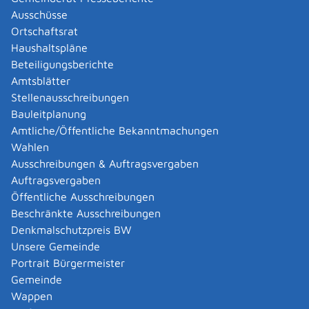
erstreckt sich über drei Monate, die freie Sammlung
Ausschüsse
über sechs Monate.
Ortschaftsrat
Das Volksbegehren muss von mindestens einem
Haushaltspläne
Zehntel aller baden-württembergischen
Beteiligungsberichte
Wahlberechtigten gestellt werden. Maßgeblich für
Amtsblätter
die Erfüllung des Quorums von einem Zehntel der
Stellenausschreibungen
Wahlberechtigten ist die Anzahl der
Bauleitplanung
Wahlberechtigten bei der letzten Landtagswahl
Amtliche/Öffentliche Bekanntmachungen
oder Volksabstimmung. Maßgeblich für die
Wahlen
Erfüllung des Quorums von einem Zehntel der
Ausschreibungen & Auftragsvergaben
Wahlberechtigten ist die Anzahl der
Auftragsvergaben
Wahlberechtigten bei der letzten Landtagswahl
Öffentliche Ausschreibungen
oder Volksabstimmung. Daher sind derzeit rund
Beschränkte Ausschreibungen
770.000 Unterschriften erforderlich.
Denkmalschutzpreis BW
Ist das Volksbegehren erfolgreich, aber der Landtag
Unsere Gemeinde
nimmt den Gesetzentwurf nicht an, findet die
Portrait Bürgermeister
Volksabstimmung statt. Die Stimmberechtigten
Gemeinde
können mit "Ja" oder "Nein" über den
Wappen
Gesetzentwurf abstimmen. Stimmberechtigt ist,