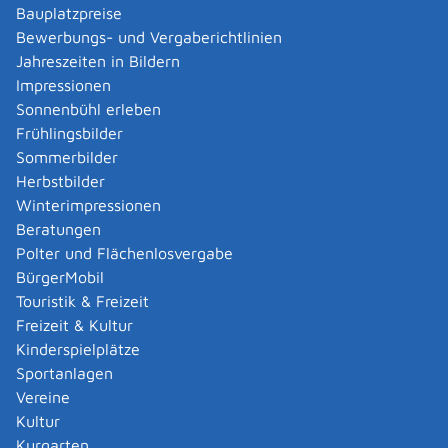
Baden-Württemberg
Bauplatzpreise
Bewerbungs- und Vergaberichtlinien
Leistungsdetails
Jahreszeiten in Bildern
Impressionen
Sonnenbühl erleben
Voraussetzungen
Frühlingsbilder
Für das Zulassungsverfahren müssen Sie folgende
Sommerbilder
Voraussetzungen erfüllen:
Herbstbilder
Sie benötigen einen ausformulierten und mit einer
Winterimpressionen
Begründung versehenen Gesetzentwurf:
Beratungen
Der Gesetzentwurf muss so ausgestaltet sein,
Polter und Flächenlosvergabe
dass er nach erfolgreichem Abschluss des
BürgerMobil
gesamten Volksgesetzgebungsverfahrens
Touristik & Freizeit
im Gesetzblatt für Baden-Württemberg
Freizeit & Kultur
verkündet werden und
Kinderspielplätze
mit allgemeiner Verbindlichkeit in Kraft
Sportanlagen
treten kann.
Vereine
Kultur
Inhaltlich muss er folgende Anforderungen
Kurgarten