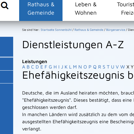
Rathaus &
Leben &
Touris
Gemeinde
Wohnen
Freiz
Sie sind hier:
Startseite Sonnenbühl
/
Rathaus & Gemeinde
/
Bürgerservice
/
Dien
Dienstleistungen A-Z
Leistungen
A
B
C
D
E
F
G
H
I
J
K
L
M
N
O
P
Q
R
S
T
U
V
W
X
Y
Ehefähigkeitszeugnis 
Deutsche, die im Ausland heiraten möchten, brauc
"Ehefähigkeitszeugnis". Dieses bestätigt, dass ei
geschlossen werden darf.
In manchen Ländern wird zusätzlich zu dem vom 
ausgestellten Ehefähigkeitszeugnis eine Bescheini
verlangt.