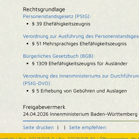
Rechtsgrundlage
Personenstandsgesetz (PStG):
§ 39 Ehefähigkeitszeugnis
Verordnung zur Ausführung des Personenstandsges
§ 51 Mehrsprachiges Ehefähigkeitszeugnis
Bürgerliches Gesetzbuch (BGB):
§ 1309 Ehefähigkeitszeugnis für Ausländer
Verordnung des Innenministeriums zur Durchführu
(PStG-DVO):
§ 5 Erhebung von Gebühren und Auslagen
Freigabevermerk
24.04.2026 Innenministerium Baden-Württemberg
Seite drucken
|
|
Seite empfehlen
nenbühl |
Fon: 07128/925-0 |
Fax: 07128/925-50 |
Öffnungszeiten: Mo b