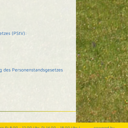
etzes (PStV):
ng des Personenstandsgesetzes
is Fr 8.00 - 12.00 Uhr, Di 14.00 - 18.00 Uhr |
p
owered by