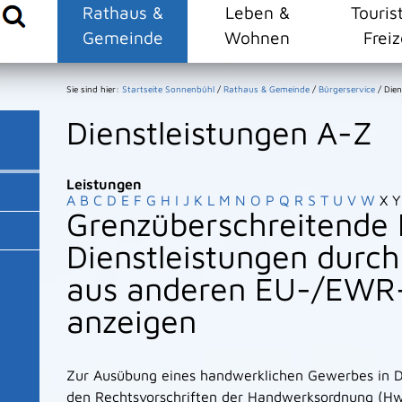
Rathaus &
Leben &
Touris
Gemeinde
Wohnen
Freiz
Sie sind hier:
Startseite Sonnenbühl
/
Rathaus & Gemeinde
/
Bürgerservice
/
Dien
Dienstleistungen A-Z
Leistungen
A
B
C
D
E
F
G
H
I
J
K
L
M
N
O
P
Q
R
S
T
U
V
W
X
Y
Grenzüberschreitende 
Dienstleistungen durc
aus anderen EU-/EWR
anzeigen
Zur Ausübung eines handwerklichen Gewerbes in D
den Rechtsvorschriften der Handwerksordnung (Hw