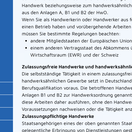
Handwerk beziehungsweise zum handwerksähnliche
aus den Anlagen A, B1 und B2 der HwO.
Wenn Sie als Handwerkerin oder Handwerker aus 
einen Betrieb haben und vorübergehende Arbeiten 
müssen Sie bestimmte Regelungen beachten:
andere Mitgliedstaaten der Europäischen Union
einem anderen Vertragsstaat des Abkommens 
Wirtschaftsraum (EWR) und der Schweiz
Zulassungsfreie Handwerke und handwerksähnl
Die selbstständige Tätig
keit in einem zulassungsfr
handwerksähnlichen Gewerbe setzt in Deutschland
Berufsqualifikation voraus. Die betroffenen Hand
Anlagen B1 und B2 zur Handwerksordnung genannt.
diese Arbeiten daher ausführen, ohne den Handw
Voraussetzungen nachweisen oder die Tätigkeit an
Zulassungspflichtige Handwerke
Staatsangehörigen eines der oben genann
ten Staa
gelegentliche Erbringung von Dienstleistungen ges