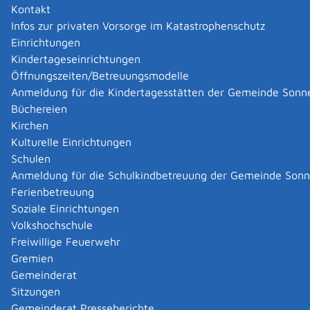
Kontakt
Infos zur privaten Vorsorge im Katastrophenschutz
Für die Überwachung und Abnahme von Prüfungen im
Einrichtungen
Rahmen der Ausbildung der
Kindertageseinrichtungen
Sozialversicherungsfachangestellten bei den
Öffnungszeiten/Betreuungsmodelle
landesunmittelbaren Sozialversicherungsträgern (DRV
Anmeldung für die Kindertagesstätten der Gemeinde Sonn
Baden-Württemberg, AOK Baden-Württemberg sowie
Büchereien
landesunmittelbare Betriebskrankenkassen) sind viele
Kirchen
Fachleute nebenberuflich oder ehrenamtlich tätig.
Kulturelle Einrichtungen
Die ehrenamtlichen Ausschussmitglieder haben einen
Schulen
Anspruch auf eine Entschädigung. Das
Anmeldung für die Schulkindbetreuung der Gemeinde Son
Sozialministerium Baden-Württemberg als zuständige
Ferienbetreuung
Stelle für diesen Ausbildungsberuf hat die Art und Höhe
Soziale Einrichtungen
der Entschädigungen in einer Verwaltungsvorschrift
Volkshochschule
festgeschrieben.
Freiwillige Feuerwehr
Gremien
Gemeinderat
Onlineantrag und Formulare
Sitzungen
Gemeinderat Presseberichte
Sofa Prüferentschädigungen