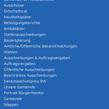
Ausschüsse
Ortschaftsrat
Zuständige Stelle
Haushaltspläne
Beteiligungsberichte
Ministerium für Soziales, Gesundheit und Integration
Amtsblätter
Baden-Württemberg
Ministerium für Soziales, Arbeit und Gesundheit Baden-
Stellenausschreibungen
Württemberg
Bauleitplanung
Amtliche/Öffentliche Bekanntmachungen
Leistungsdetails
Wahlen
Ausschreibungen & Auftragsvergaben
Auftragsvergaben
Voraussetzungen
Öffentliche Ausschreibungen
Alle Tätigkeiten im Rahmen der Ausschusstätigkeit sind
Beschränkte Ausschreibungen
grundsätzlich entschädigungspflichtig. Dazu gehören
Denkmalschutzpreis BW
zum Beispiel alle Sitzungen, die Erstellung von
Unsere Gemeinde
Prüfungsaufgaben, die Bewertung oder Korrektur von
Portrait Bürgermeister
Prüfungsarbeiten, die Vorbereitung und Durchführung
Gemeinde
von Prüfungen bis hin zur Unterzeichnung von
Wappen
Prüfungszeugnissen.