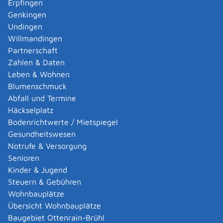
Erpfingen
Genkingen
Eine Entschädigung können beantragen:
Undingen
alle von der zuständigen Stelle berufenen
Willmandingen
Mitglieder und stellvertretenden Mitglieder,
Partnerschaft
die Prüfungs- und Aufgabenausschüsse für die
Zahlen & Daten
Abnahme der Zwischenprüfung im Rahmen der
Leben & Wohnen
Ausbildung der
Blumenschmuck
Sozialversicherungsfachangestellten,
Abfall und Termine
die Prüfungs- und Aufgabenausschüsse für die
Häckselplatz
Abnahme der Abschlussprüfung im Rahmen der
Bodenrichtwerte / Mietspiegel
Ausbildung der
Gesundheitswesen
Sozialversicherungsfachangestellten,
Notrufe & Versorgung
die Prüfungsausschüsse für die
Senioren
Ausbildereignungsprüfung bei den
Kinder & Jugend
Sozialversicherungsträgern,
Steuern & Gebühren
der Berufsbildungsausschuss und sein beratender
Wohnbauplätze
Unterausschuss
Übersicht Wohnbauplätze
sowie sonstige helfende Personen und
Baugebiet Ottenrain-Brühl