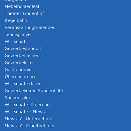
Nebelhöhlenfest
Theater Lindenhof
Kegelbahn
Verfahrensablauf
Veranstaltungskalender
Die Entschädigungen werden nur auf Antrag
Tennisplätze
ausgezahlt.
Wirtschaft
Füllen Sie den Entschädigungsantrag vollständig aus
Gewerbestandort
und fügen Sie gegebenenfalls notwendige Nachweise
Gewerbeflächen
bei.
Gewerbeliste
Bitte stellen Sie nur einen Antrag für die gesamte
Gastronomie
Prüfung (schriftlicher und mündlicher/praktischer Teil)
Übernachtung
mit allen entschädigungspflichtigen Tätigkeiten.
Wirtschaftsdaten
Bei Tätigkeiten in mehreren Ausschüssen ist für jeden
Gewerbeverein Sonnenbühl
Ausschuss ein eigener Entschädigungsantrag
Sonnentaler
einzureichen.
Wirtschaftsförderung
Die Anträge werden nach Antragsdatum bearbeitet und
Wirtschafts- News
ausgezahlt.
News für Unternehmer
Wenn Sie bei der Deutschen Rentenversicherung
News für Arbeitnehmer
Baden-Württemberg oder bei der AOK Baden-