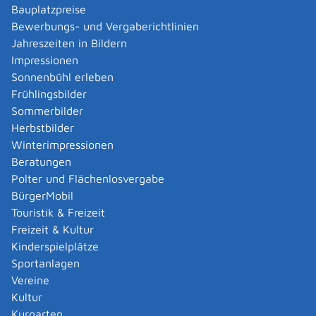
unentgeltlich erteilt.
Bauplatzpreise
Für Sozialleistungen wie zum Beispiel
Bewerbungs- und Vergaberichtlinien
Rentenversicherung, Kindergeld, Wohngeld ist die
Jahreszeiten in Bildern
Meldebescheinigung kostenfrei.
Impressionen
Sonnenbühl erleben
Bearbeitungsdauer
Frühlingsbilder
Bei persönlicher Vorsprache: in der Regel sofort
Sommerbilder
Herbstbilder
Hinweise
Winterimpressionen
Eine elektronische Meldebescheinigung beinhaltet keine
Beratungen
Unterschrift und Dienstsiegel.
Polter und Flächenlosvergabe
BürgerMobil
Rechtsgrundlage
Touristik & Freizeit
Bundesmeldegesetz (BMG)
:
Freizeit & Kultur
§ 18 Meldebescheinigung
Kinderspielplätze
Sportanlagen
Vereine
Freigabevermerk
Kultur
19.05.2026 Innenministerium Baden-Württemberg
Kurgarten