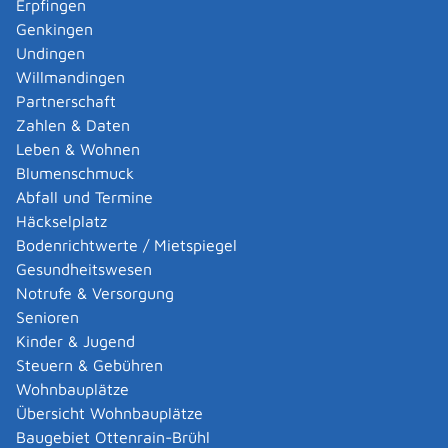
Erpfingen
Fristen
Genkingen
keine
Undingen
Willmandingen
Erforderliche Unterlagen
Partnerschaft
Die Meldebehörde kann folgende Unterlagen
Zahlen & Daten
verlangen:
Leben & Wohnen
Wenn Sie den Antrag persönlich stellen:
Blumenschmuck
Personalausweis oder Reisepass
Abfall und Termine
Wenn Sie den Antrag schriftlich stellen: Kopie Ihres
Häckselplatz
Personalausweises oder Reisepasses
Bodenrichtwerte / Mietspiegel
Wenn Sie den Antrag elektronisch über service-bw
Gesundheitswesen
stellen: Personalausweis mit Online-
Notrufe & Versorgung
Ausweisfunktion und AusweisApp
Senioren
Kinder & Jugend
Kosten
Steuern & Gebühren
Die Höhe der Gebühr richtet sich nach der örtlichen
Wohnbauplätze
Gebührensatzung.
Übersicht Wohnbauplätze
Die elektronische Meldebescheinigung wird
Baugebiet Ottenrain-Brühl