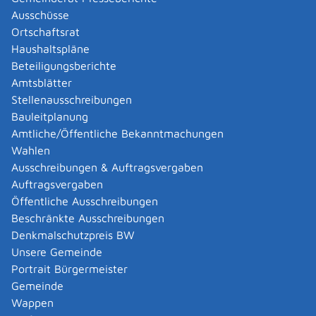
die Verwaltungsgemeinschaft oder die Gemeinde,
Ausschüsse
die die Aufgaben der Meldebehörde für Ihre
Ortschaftsrat
Wohnortgemeinde erfüllt.
Haushaltspläne
Beteiligungsberichte
Gemeinde Sonnenbühl
Amtsblätter
Stellenausschreibungen
Leistungsdetails
Bauleitplanung
Amtliche/Öffentliche Bekanntmachungen
Wahlen
Voraussetzungen
Ausschreibungen & Auftragsvergaben
keine
Auftragsvergaben
Öffentliche Ausschreibungen
Verfahrensablauf
Beschränkte Ausschreibungen
Sie müssen die Meldebescheinigung bei der
Denkmalschutzpreis BW
zuständigen Stelle beantragen. Der Antrag ist an keine
Unsere Gemeinde
bestimmte Form gebunden. Sie können ihn daher
Portrait Bürgermeister
schriftlich (auch durch Fax), elektronisch, mündlich
Gemeinde
oder zu Protokoll stellen.
Wappen