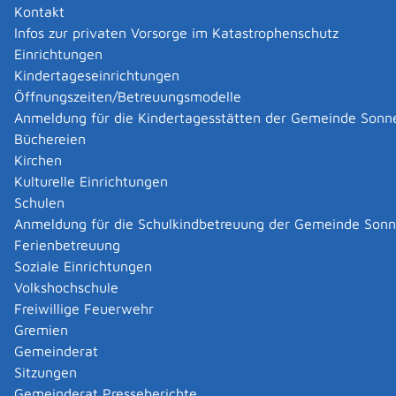
Kontakt
Anlässe, bei denen Sie eine Meldebescheinigung
Infos zur privaten Vorsorge im Katastrophenschutz
vorlegen müssen,
Einrichtungen
beispielsweise für:
Kindertageseinrichtungen
Aufgebot beim Standesamt
Öffnungszeiten/Betreuungsmodelle
Zulassungsstelle
Anmeldung für die Kindertagesstätten der Gemeinde Sonn
Banken
Büchereien
Rentenversicherer.
Kirchen
Kulturelle Einrichtungen
Die Meldebescheinigung gibt Auskunft über Ihre im
Schulen
Melderegister gespeicherten Daten wie beispielsweise
Anmeldung für die Schulkindbetreuung der Gemeinde Son
Familienname, Vornamen, Geburtsdatum, aktuelle
Ferienbetreuung
Anschriften.
Soziale Einrichtungen
Volkshochschule
Zuständige Stelle
Freiwillige Feuerwehr
die Meldebehörde Ihres Wohnorts
Gremien
Meldebehörde ist
Gemeinderat
die Gemeinde-/Stadtverwaltung Ihres Wohnortes
Sitzungen
oder
Gemeinderat Presseberichte