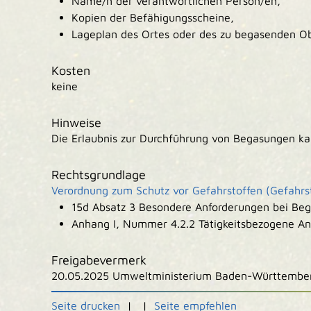
Name/n der verantwortlichen Person/en,
Kopien der Befähigungsscheine,
Lageplan des Ortes oder des zu begasenden Ob
Kosten
keine
Hinweise
Die Erlaubnis zur Durchführung von Begasungen k
Rechtsgrundlage
Verordnung zum Schutz vor Gefahrstoffen (Gefahrs
15d Absatz 3 Besondere Anforderungen bei Be
Anhang I, Nummer 4.2.2 Tätigkeitsbezogene An
Freigabevermerk
20.05.2025 Umweltministerium Baden-Württembe
Seite drucken
|
|
Seite empfehlen