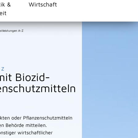
tik &
Wirtschaft
eit
stleistungen A-Z
Z
it Biozid-
enschutzmitteln
kten oder Pflanzenschutzmitteln
en Behörde mitteilen.
tiger wirtschaftlicher