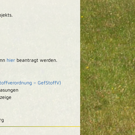
jekts.
ann
hier
beantragt werden.
toffverordnung – GefStoffV)
gasungen
zeige
rg