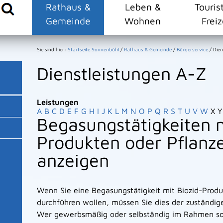
Rathaus &
Leben &
Touris
Gemeinde
Wohnen
Freiz
Sie sind hier:
Startseite Sonnenbühl
/
Rathaus & Gemeinde
/
Bürgerservice
/
Dien
Dienstleistungen A-Z
Leistungen
A
B
C
D
E
F
G
H
I
J
K
L
M
N
O
P
Q
R
S
T
U
V
W
X
Y
Begasungstätigkeiten m
Produkten oder Pflanz
anzeigen
Wenn Sie eine Begasungstätigkeit mit Biozid-Produ
durchführen wollen, müssen Sie dies der zuständig
Wer gewerbsmäßig oder selbständig im Rahmen sons