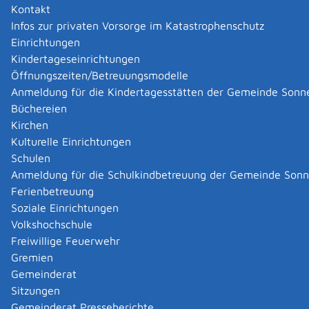
Württemberg ist die berufsständische
Kontakt
Versorgungseinrichtung der Mitglieder der
Infos zur privaten Vorsorge im Katastrophenschutz
Rechtsanwaltskammern in Baden-Württemberg.
Einrichtungen
Das Versorgungswerk gewährt seinen Mitgliedern und
Kindertageseinrichtungen
deren Hinterbliebenen folgende Leistungen:
Öffnungszeiten/Betreuungsmodelle
Altersrente
Anmeldung für die Kindertagesstätten der Gemeinde Sonn
Berufsunfähigkeitsrente
Büchereien
Hinterbliebenenversorgung
Kirchen
Sterbegeld für die Hinterbliebenen
Kulturelle Einrichtungen
Kapitalabfindung an
hinterbliebene Ehe- oder
Schulen
eingetragene
Lebenspartner bei Erlöschen des
Anmeldung für die Schulkindbetreuung der Gemeinde Son
Rentenanspruchs
im Fall der Wiederverheiratung
Ferienbetreuung
Soziale Einrichtungen
Hinweis:
Darüber hinaus kann das Versorgungswerk
Volkshochschule
auf Antrag Zuschüsse zu den Kosten notwendiger,
Freiwillige Feuerwehr
besonders aufwendiger medizinischer
Gremien
Rehabilitationsmaßnahmen gewähren.
Gemeinderat
Die Mitglieder des Versorgungswerks müssen einen
Sitzungen
monatlichen Beitrag leisten, solange sie kein
Gemeinderat Presseberichte