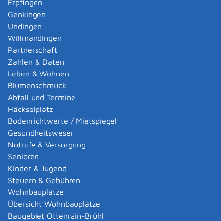
Erpfingen
Voraussetzungen
Genkingen
Sie müssen in einem EU-/EWR-Mitgliedstaat zur
Undingen
Ausübung einer Tätigkeit als Dolmetscher oder
Willmandingen
Dolmetscherin beziehungsweise Übersetzer oder
Partnerschaft
Übersetzerin rechtmäßig niedergelassen sein.
Zahlen & Daten
Dolmetscher sind Gerichtsdolmetscher und
Leben & Wohnen
Gebärdensprachdolmetscher.
Blumenschmuck
Abfall und Termine
Verfahrensablauf
Häckselplatz
Sie müssen die Aufnahme in das "Verzeichnis der
Bodenrichtwerte / Mietspiegel
Dolmetscher und Übersetzer" bei der zuständigen Stelle
Gesundheitswesen
beantragen.
Notrufe & Versorgung
Sie können den Antrag online oder schriftlich stellen.
Senioren
Die zuständige Stelle prüft Ihren Antrag und trägt Sie
Kinder & Jugend
bei positiver Entscheidung in das Verzeichnis des
Steuern & Gebühren
Landgerichts Stuttgart ein. Eine allgemeine Beeidigung
Wohnbauplätze
ist nicht erforderlich. Lehnt die zuständige Stelle Ihren
Übersicht Wohnbauplätze
Antrag ab, erhalten Sie einen Ablehnungsbescheid.
Baugebiet Ottenrain-Brühl