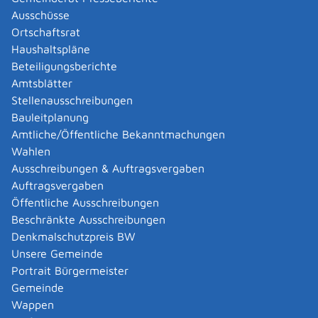
"
Dolmetscher, Übersetzer mit Wohnsitz oder
Ausschüsse
Niederlassung in Baden-Württemberg - Allgemeine
Ortschaftsrat
Beeidigung beantragen
" und
Haushaltspläne
"
Dolmetscher, Übersetzer mit Wohnsitz oder
Beteiligungsberichte
Niederlassung in anderen Ländern - Allgemeine
Amtsblätter
Beeidigung beantragen
".
Stellenausschreibungen
Bauleitplanung
Onlineantrag und Formulare
Amtliche/Öffentliche Bekanntmachungen
Wahlen
Antrag auf Aufnahme in das Verzeichnis bei
Ausschreibungen & Auftragsvergaben
vorübergehender Tätigkeit
Auftragsvergaben
Öffentliche Ausschreibungen
Zuständige Stelle
Beschränkte Ausschreibungen
Denkmalschutzpreis BW
Der Präsident des Landgerichts Stuttgart.
Unsere Gemeinde
Portrait Bürgermeister
Leistungsdetails
Gemeinde
Wappen