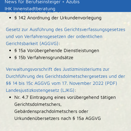
News für Berufseinsteiger + Azubis
Rechtsgrundlage
IHK Innenstadtberatung
Zivilprozessordnung (ZPO):
§ 142 Anordnung der Urkundenvorlegung
Gesetz zur Ausführung des Gerichtsverfassungsgesetzes
und von Verfahrensgesetzen der ordentlichen
Gerichtsbarkeit (AGGVG)
:
§ 15a Vorübergehende Dienstleistungen
§ 15b Verfahrensgrundsätze
Verwaltungsvorschrift des Justizministeriums zur
Durchführung des Gerichtsdolmetschergesetzes und der
§§ 14 bis 15c AGGVG vom 17. November 2022 (PDF)
Landesjustizkostengesetz (LJKG)
:
Nr. 4.7 Eintragung eines vorübergehend tätigen
Gerichtsdolmetschers,
Gebärdensprachdolmetschers oder
Urkundenübersetzers nach § 15a AGGVG