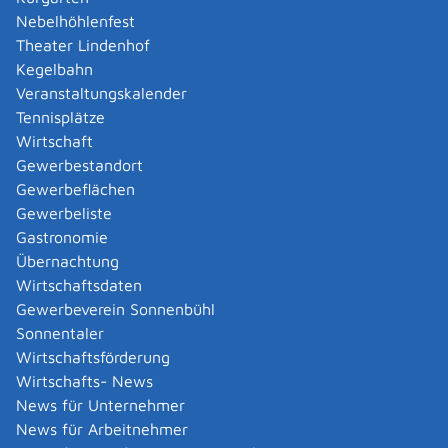
Daten in der bundesweiten Dolmetscher- und
Nebelhöhlenfest
Übersetzerdatenbank (DÜD)
Theater Lindenhof
Sind Sie mit der Veröffentlichung Ihrer Daten
Kegelbahn
insgesamt oder nur in Teilen nicht einverstanden,
Veranstaltungskalender
können Sie eine entsprechende Erklärung abgeben.
Tennisplätze
Wirtschaft
Kosten
Gewerbestandort
Eintragung eines vorübergehend tätigen Dolmetschers
Gewerbeflächen
oder Urkundenübersetzers: EUR 25,00
Gewerbeliste
Gastronomie
Übernachtung
Bearbeitungsdauer
Wirtschaftsdaten
Sobald Sie alle Unterlagen vollständig eingereicht
Gewerbeverein Sonnenbühl
haben, wird Ihr Antrag innerhalb von 3 Monaten
Sonnentaler
bearbeitet.
Wirtschaftsförderung
Wirtschafts- News
Hinweise
News für Unternehmer
keine
News für Arbeitnehmer