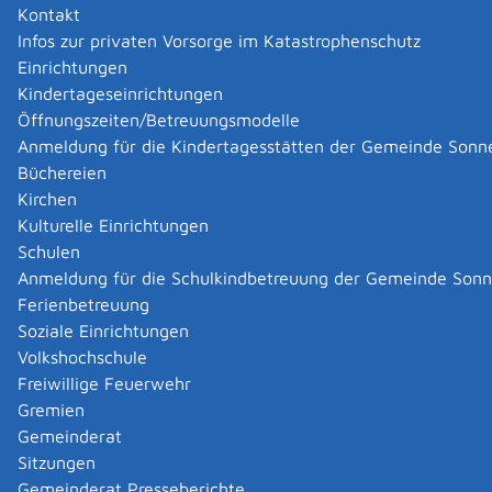
Kontakt
wie kaum ein anderer ist.
Infos zur privaten Vorsorge im Katastrophenschutz
Einrichtungen
Zuständige Stelle
Kindertageseinrichtungen
Öffnungszeiten/Betreuungsmodelle
Für Bewerberinnen und Bewerber aus Baden-
Anmeldung für die Kindertagesstätten der Gemeinde Sonn
Württemberg sind die Einstellungsberaterinnen und
Büchereien
Einstellungsberater der regionalen Polizeipräsidien
Kirchen
zuständig. An welches regionale Polizeipräsidium Sie
Kulturelle Einrichtungen
sich wenden müssen, hängt von Ihrem Wohnort ab.
Schulen
Für Bewerberinnen und Bewerber aus anderen
Anmeldung für die Schulkindbetreuung der Gemeinde Son
Bundesländern sind es die zuständigen
Ferienbetreuung
Einstellungsberaterinnen und Einstellungsberater der
Soziale Einrichtungen
Hochschule für Polizei Baden-Württemberg,
Volkshochschule
Institutsbereich Personalgewinnung.
Freiwillige Feuerwehr
Hochschule für Polizei Baden-Württemberg
Polizeipräsidium Reutlingen
Gremien
Gemeinderat
Leistungsdetails
Sitzungen
Gemeinderat Presseberichte