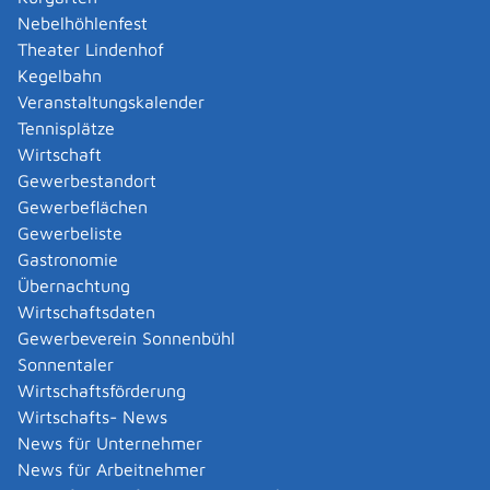
Nebelhöhlenfest
Verfahrensablauf
Theater Lindenhof
Wenden Sie sich an die
zuständige
Kegelbahn
Einstellungsberaterin oder den zuständigen
Veranstaltungskalender
Einstellungsberater
.
Tennisplätze
Dort erhalten Sie die erforderlichen
Wirtschaft
Bewerbungsunterlagen und alle wichtigen
Gewerbestandort
Informationen für eine erfolgreiche Bewerbung.
Gewerbeflächen
Gewerbeliste
Fristen
Gastronomie
Bewerbungsschluss:
Übernachtung
Mittlerer Polizeivollzugsdienst
Wirtschaftsdaten
30. September für eine Einstellung im März des
Gewerbeverein Sonnenbühl
Folgejahres
Sonnentaler
31. Dezember für eine Einstellung im September
Wirtschaftsförderung
des Folgejahres
Wirtschafts- News
News für Unternehmer
Gehobener Polizeivollzugsdienst
News für Arbeitnehmer
31. Dezember für eine Einstellung im Juli des