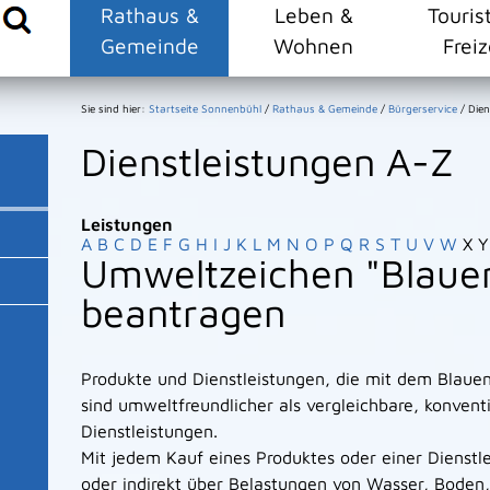
Rathaus &
Leben &
Touris
Gemeinde
Wohnen
Freiz
Sie sind hier:
Startseite Sonnenbühl
/
Rathaus & Gemeinde
/
Bürgerservice
/
Dien
Dienstleistungen A-Z
Leistungen
A
B
C
D
E
F
G
H
I
J
K
L
M
N
O
P
Q
R
S
T
U
V
W
X
Y
Umweltzeichen "Blauer
beantragen
Produkte und Dienstleistungen, die mit dem Blaue
sind umweltfreundlicher als vergleichbare, konvent
Dienstleistungen.
Mit jedem Kauf eines Produktes oder einer Dienstle
oder indirekt über Belastungen von Wasser, Boden,