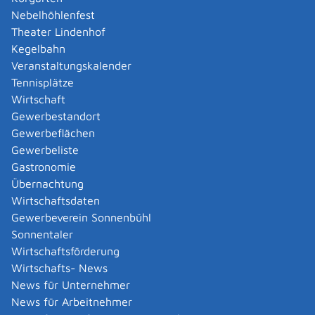
für das laufende Kalenderjahr: bis 30. November
Nebelhöhlenfest
Theater Lindenhof
Erforderliche Unterlagen
Kegelbahn
bei Geburt eines Kindes: Geburtsurkunde
Veranstaltungskalender
Nachweise über die Erstausbildung von volljährigen
Tennisplätze
Kindern
Wirtschaft
Gewerbestandort
Kosten
Gewerbeflächen
Es entstehen keine Gebühren oder sonstige Kosten.
Gewerbeliste
Gastronomie
Hinweise
Übernachtung
Antrag auf Lohnsteuer-Ermäßigung und zu den
Wirtschaftsdaten
Lohnsteuerabzugsmerkmalen - Anlage Kinder
Gewerbeverein Sonnenbühl
Sonnentaler
Rechtsgrundlage
Wirtschaftsförderung
Einkommensteuergesetz (EStG)
:
Wirtschafts- News
§ 24b Entlastungsbetrag für Alleinerziehende
News für Unternehmer
News für Arbeitnehmer