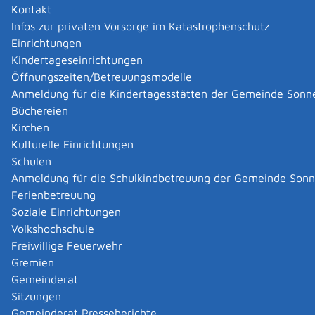
Kontakt
damit steuerfrei.
Infos zur privaten Vorsorge im Katastrophenschutz
Höhe:
Einrichtungen
für das erste Kind 4.260 EUR
Kindertageseinrichtungen
für jedes weitere Kind erhöht er sich um 240,00
Öffnungszeiten/Betreuungsmodelle
EUR.
Anmeldung für die Kindertagesstätten der Gemeinde Sonn
Büchereien
Wenn Sie Steuerklasse II haben, ist der
Kirchen
Entlastungsbetrag bereits in die Lohnsteuer während
Kulturelle Einrichtungen
des Jahres einberechnet und hat sie gemindert.
Schulen
Anmeldung für die Schulkindbetreuung der Gemeinde Son
Zuständige Stelle
Ferienbetreuung
Ihr Finanzamt, in dessen Bezirk Sie wohnen
Soziale Einrichtungen
Finanzamt Reutlingen
Volkshochschule
Freiwillige Feuerwehr
Leistungsdetails
Gremien
Gemeinderat
Sitzungen
Voraussetzungen
Gemeinderat Presseberichte