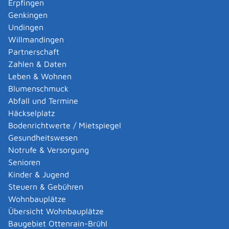
Erpfingen
Anhangs 1 der Verordnung über
Genkingen
genehmigungsbedürftige Anlagen mit dem
Undingen
Buchstabe E gekennzeichnet ist,
Willmandingen
mindestens ein Betriebsbereich nach § 3 Absatz 5a
Partnerschaft
Bundes-Immissionsschutzgesetz (Störfallbetrieb),
Zahlen & Daten
mindestens eine Anlage, die nach § 60 Absatz 3
Leben & Wohnen
Satz 1 Nummer 2 oder Nummer 3 des
Blumenschmuck
Wasserhaushaltsgesetzes genehmigungsbedürftig
Abfall und Termine
ist oder
Häckselplatz
mindestens eine Deponie nach Artikel 10 in
Bodenrichtwerte / Mietspiegel
Verbindung mit Anhang I der Richtlinie 2010/75/EU
Gesundheitswesen
des Europäischen Parlaments und des Rates vom
Notrufe & Versorgung
24. November 2010 über Industrieemissionen
Senioren
(integrierte Vermeidung und Verminderung der
Kinder & Jugend
Umweltverschmutzung) in der jeweils geltenden
Steuern & Gebühren
Fassung
Wohnbauplätze
vorhanden ist oder errichtet werden soll.
Übersicht Wohnbauplätze
Die Abteilung 9, Landesamt für Geologie, Rohstoffe
Baugebiet Ottenrain-Brühl