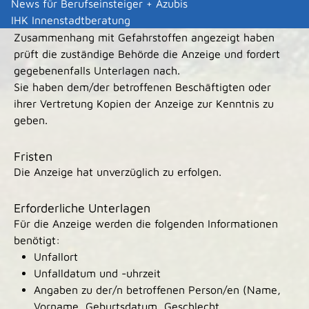
News für Berufseinsteiger + Azubis
Nachdem Sie einen Unfall oder eine Betriebsstörung
IHK Innenstadtberatung
beziehungsweise Krankheits- oder Todesfälle in
Zusammenhang mit Gefahrstoffen angezeigt haben
prüft die zuständige Behörde die Anzeige und fordert
gegebenenfalls Unterlagen nach.
Sie haben dem/der betroffenen Beschäftigten oder
ihrer Vertretung Kopien der Anzeige zur Kenntnis zu
geben.
Fristen
Die Anzeige hat unverzüglich zu erfolgen.
Erforderliche Unterlagen
Für die Anzeige werden die folgenden Informationen
benötigt:
Unfallort
Unfalldatum und -uhrzeit
Angaben zu der/n betroffenen Person/en (Name,
Vorname, Geburtsdatum, Geschlecht,