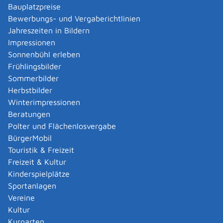
aus.
Bauplatzpreise
Für Investitionen: Laden Sie in Schritt 4 der
Bewerbungs- und Vergaberichtlinien
Antragstellung die erforderliche Unterlage (siehe
Jahreszeiten in Bildern
unten) hoch.
Impressionen
Schicken Sie den Antrag online bis 31.03. ab.
Sonnenbühl erleben
Sie erhalten eine automatisch generierte
Frühlingsbilder
Sendebestätigung.
Sommerbilder
Beim Vorliegen aller förderrechtlichen
Herbstbilder
Voraussetzungen erhalten Sie den
Winterimpressionen
Zuwendungsbescheid sowie Formulare für die
Beratungen
Auszahlung und für den Verwendungsnachweis. Der
Polter und Flächenlosvergabe
Zuwendungsbescheid wird elektronisch per E-Mail
BürgerMobil
versendet oder an Ihr service-bw-Postfach
Touristik & Freizeit
zugestellt.
Freizeit & Kultur
Anschließend können Sie die Mittelanforderung
Kinderspielplätze
(Auszahlung des Förderbetrages) ganz oder in
Sportanlagen
Teilbeträgen per E-Mail beim zuständigen
Vereine
Regierungspräsidium direkt beantragen und
Kultur
erhalten die Überweisung.
Kurgarten