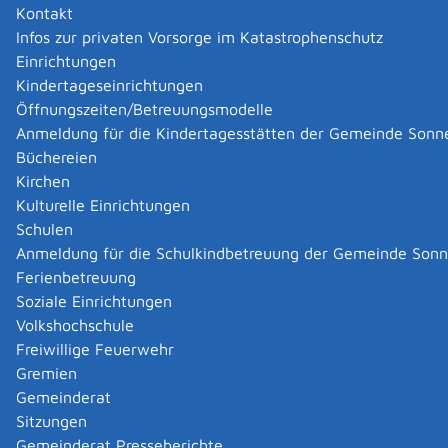
Kontakt
bieten, wenn sie häuslicher Gewalt ausgesetzt oder
Infos zur privaten Vorsorge im Katastrophenschutz
davon bedroht sind.
Einrichtungen
Die Frauen- und Kinderschutzhäuser werden vom Land
Kindertageseinrichtungen
Baden-Württemberg durch Förderung der Maßnahmen
Öffnungszeiten/Betreuungsmodelle
für Prävention, Krisenintervention und Nachsorge
Anmeldung für die Kindertagesstätten der Gemeinde Sonn
sowie Förderung der Investitionen unterstützt, um
Büchereien
Beratungs-, Hilfs- und Schutzangebote bieten zu
Kirchen
können. Auch soll für Notfälle jederzeit die telefonische
Kulturelle Einrichtungen
Erreichbarkeit und Aufnahmebereitschaft gewährleistet
Schulen
sein.
Anmeldung für die Schulkindbetreuung der Gemeinde Son
Ferienbetreuung
Onlineantrag und Formulare
Soziale Einrichtungen
Volkshochschule
Förderung Frauen- und Kinderschutzhäuser
Freiwillige Feuerwehr
Investitionen
Gremien
Förderung Frauen- und Kinderschutzhäuser
Gemeinderat
Laufender Betrieb
Sitzungen
Mittel aus dem Förderprogramm Frauen- und
Gemeinderat Presseberichte