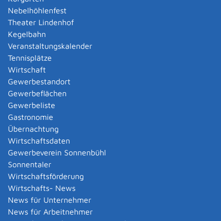
Der Verwendungsnachweis ist dem zuständigen
Nebelhöhlenfest
Regierungspräsidium bis zum 31.03. des Folgejahres
Theater Lindenhof
unterschrieben per E-Mail vorzulegen.
Kegelbahn
Veranstaltungskalender
Weitere Auskünfte und Beratung erhalten Sie beim
Tennisplätze
zuständigen Regierungspräsidium.
Wirtschaft
Gewerbestandort
Fristen
Gewerbeflächen
bis zum 31.03. jedes Jahres (Förderanträge: laufendes
Gewerbeliste
Jahr, Verwendungsnachweise: Folgejahr)
Gastronomie
Übernachtung
Erforderliche Unterlagen
Wirtschaftsdaten
Für Investitionsförderung: Aufstellung der geplanten
Gewerbeverein Sonnenbühl
Ausgaben mit Nennung und Erläuterung zu den
Sonnentaler
einzelnen geplanten Maßnahmen (formlos).
Wirtschaftsförderung
Wirtschafts- News
Kosten
News für Unternehmer
keine
News für Arbeitnehmer