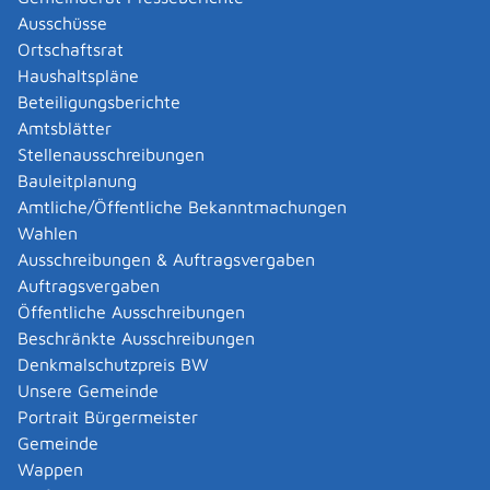
Kinderschutzhäuser - Investitionen - abrufen
Ausschüsse
Mittel aus dem Förderprogramm Frauen- und
Ortschaftsrat
Kinderschutzhäuser - Laufender Betrieb - abrufen
Haushaltspläne
Verwendungsnachweis für Fördermittel für den
Beteiligungsberichte
laufenden Betrieb der Frauen- und
Amtsblätter
Kinderschutzhäuser einreichen
Stellenausschreibungen
Verwendungsnachweis für Fördermittel für
Bauleitplanung
Investitionen der Frauen- und Kinderschutzhäuser
Amtliche/Öffentliche Bekanntmachungen
einreichen
Wahlen
Ausschreibungen & Auftragsvergaben
Zuständige Stelle
Auftragsvergaben
Öffentliche Ausschreibungen
Das Regierungspräsidium, in dessen Bezirk sich das
Beschränkte Ausschreibungen
Frauen- und Kinderschutzhaus befindet.
Denkmalschutzpreis BW
Referat 23.4 [Regierungspräsidium Tübingen]
Unsere Gemeinde
Portrait Bürgermeister
Leistungsdetails
Gemeinde
Wappen
Voraussetzungen