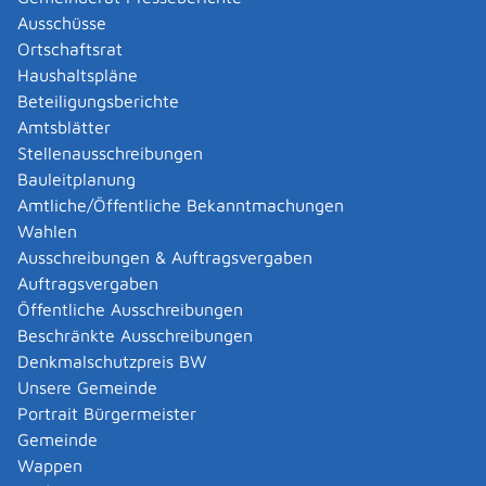
Einheitlichen Ansprechpartners übernommen hat
Ausschüsse
Ortschaftsrat
Leistungsdetails
Haushaltspläne
Beteiligungsberichte
Amtsblätter
Voraussetzungen
Stellenausschreibungen
Sie
Bauleitplanung
kommen aus Deutschland oder einem Mitgliedsland
Amtliche/Öffentliche Bekanntmachungen
der Europäischen Union und
Wahlen
möchten in Baden-Württemberg eine Tätigkeit
Ausschreibungen & Auftragsvergaben
nach der EU-Dienstleistungsrichtlinie aufnehmen
Auftragsvergaben
oder
Öffentliche Ausschreibungen
üben hier bereits eine Dienstleistung aus,
Beschränkte Ausschreibungen
benötigen aber noch Genehmigungen dafür.
Denkmalschutzpreis BW
Unsere Gemeinde
Verfahrensablauf
Portrait Bürgermeister
Der genaue Verfahrensablauf ist abhängig von Ihrer
Gemeinde
Dienstleistung und den dafür vorgeschriebenen
Wappen
Formalitäten. Informieren Sie sich bei Ihrem