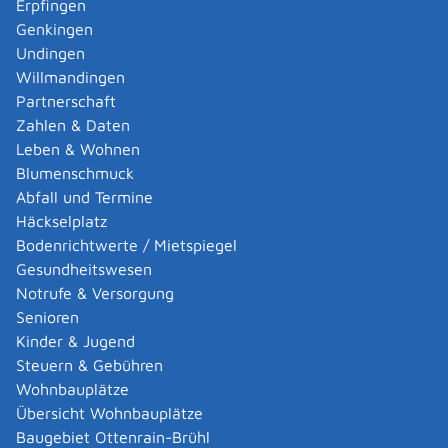
Erpfingen
Einheitlichen Ansprechpartner oder nutzen Sie das
Genkingen
elektronische Antragsverfahren.
Undingen
Willmandingen
Fristen
Partnerschaft
Keine
Zahlen & Daten
Leben & Wohnen
Erforderliche Unterlagen
Blumenschmuck
Welche Unterlagen Sie benötigen, erfahren Sie
Abfall und Termine
während des elektronischen Antragsverfahrens bzw.
Häckselplatz
von Ihrem Einheitlichen Ansprechpartner.
Bodenrichtwerte / Mietspiegel
Gesundheitswesen
Kosten
Notrufe & Versorgung
Keine.
Senioren
Es können Kosten für einzelne Genehmigungen
Kinder & Jugend
entstehen.
Steuern & Gebühren
Wohnbauplätze
Bearbeitungsdauer
Übersicht Wohnbauplätze
Wenn Ihre Unterlagen vollständig sind, werden die
Baugebiet Ottenrain-Brühl