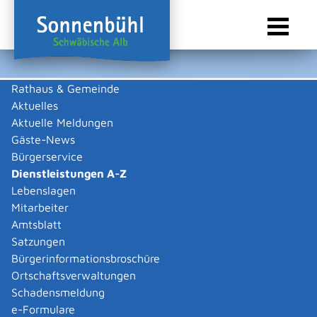
Rathaus & Gemeinde
Aktuelles
Sie sind hier:
Startseite Sonnenbühl
/
Rathaus & Gemeinde
/
Bürgerservice
/
Dienstleistungen A-Z
Aktuelle Meldungen
Gäste-News
Dienstleistungen A-Z
Bürgerservice
Dienstleistungen A-Z
Leistungen
Lebenslagen
Mitarbeiter
Amtsblatt
Die Beschreibungen der Dienstleistungen erklären eine
Satzungen
Vielzahl von kommunalen und staatlichen
Bürgerinformationsbroschüre
Verwaltungsvorgängen. Insbesondere erhalten Sie
Ortschaftsverwaltungen
Informationen zu den erforderlichen Unterlagen die zu
Schadensmeldung
einer bestimmen Verwaltungsdienstleistung notwendig
e-Formulare