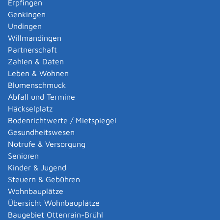
Erpfingen
Adoption eines ausländischen Kindes -
Genkingen
Umwandlung einer schwachen in eine starke
Undingen
Adoption beantragen
Willmandingen
Adoption eines deutschen Kindes - Beurkundung
Partnerschaft
von Amts wegen
Zahlen & Daten
Adoption eines erwachsenen Menschen beantragen
Leben & Wohnen
Adoptionspflege eines minderjährigen Kindes
Blumenschmuck
aufnehmen
Abfall und Termine
Adressänderung auf der eID-Karte beantragen
Häckselplatz
Adressbuch - Eintrag sperren lassen
Bodenrichtwerte / Mietspiegel
Akademische Gesundheitsberufe - Anerkennung der
Gesundheitswesen
Weiterbildung beantragen
Notrufe & Versorgung
Akademische Grade, Titel und Bezeichnungen bei
Senioren
anerkannten Spätaussiedlern - Gradumwandlungen
Kinder & Jugend
beantragen
Steuern & Gebühren
Akademische Grade, Titel und Bezeichnungen von
Wohnbauplätze
ausländischen Hochschulen führen
Übersicht Wohnbauplätze
Akteneinsicht in und außerhalb von
Baugebiet Ottenrain-Brühl