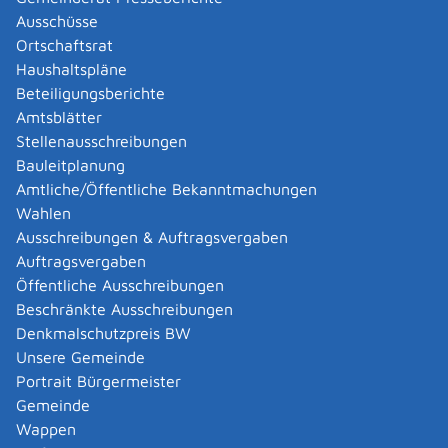
Abgelaufenen Führerschein neu ausstellen lassen
Ausschüsse
Abgeltungsteuer - Nichtveranlagungs-
Ortschaftsrat
Bescheinigung beantragen
Haushaltspläne
Abgeschlossenheitsbescheinigung zur Aufteilung
Beteiligungsberichte
eines Gebäudes beantragen
Amtsblätter
Abmeldung / Außerbetriebsetzung für ein Fahrzeug
Stellenausschreibungen
beantragen
Bauleitplanung
Abschriften, Ablichtungen, Vervielfältigungen und
Amtliche/Öffentliche Bekanntmachungen
Negative amtlich beglaubigen lassen
Wahlen
Abwasser entsorgen
Ausschreibungen & Auftragsvergaben
Abwasserbeseitigung - dezentrale Beseitigung von
Auftragsvergaben
Regenwasser beantragen oder anzeigen
Öffentliche Ausschreibungen
Abweichende Regelungen zum Schichtbetrieb
Beschränkte Ausschreibungen
beantragen
Denkmalschutzpreis BW
Abweichende Ruhezeit beantragen
Unsere Gemeinde
Adoption - Akteneinsicht beantragen
Portrait Bürgermeister
Adoption - sich als Adoptiveltern bewerben
Gemeinde
Adoption eines ausländischen Kindes -
Wappen
Beurkundung im Geburtenregister beantragen