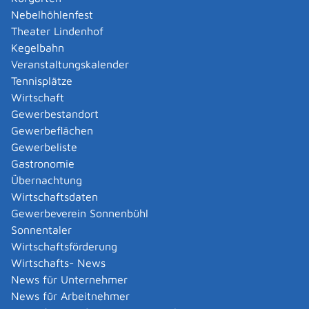
Amtliche Meldebestätigung ausstellen
Nebelhöhlenfest
Andere Strafanzeige stellen
Theater Lindenhof
Änderung bezüglich des Betriebs gentechnischer
Kegelbahn
Anlagen mitteilen
Veranstaltungskalender
Änderung der Gemeinschaftslizenz beantragen
Tennisplätze
Änderung des Entwicklungsziels einer Ökokonto-
Wirtschaft
Maßnahme beantragen
Gewerbestandort
Änderung des Wohnsitzes innerhalb derselben
Gewerbeflächen
Stadt oder Gemeinde melden
Gewerbeliste
Änderung nach Beantragung oder bei Bezug von
Gastronomie
Bürgergeld mitteilen
Übernachtung
Änderung persönlicher Daten der Hochschule
Wirtschaftsdaten
mitteilen
Gewerbeverein Sonnenbühl
Änderungen an die Krankenkasse melden
Sonnentaler
Anerkennung als gemeinnützige Stiftung
Wirtschaftsförderung
beantragen
Wirtschafts- News
Anerkennung als Pharmaberater beantragen
News für Unternehmer
Anerkennung als Prüf-, Zertifizierung- oder
News für Arbeitnehmer
Überwachungsstelle (PÜZ-Stelle) nach