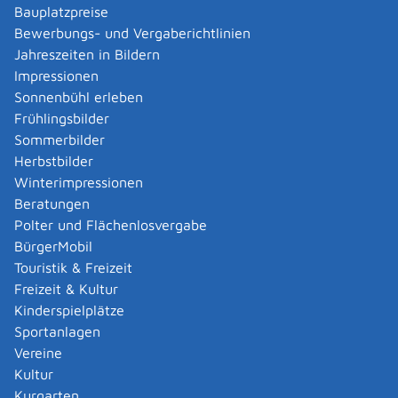
Verwaltungsverfahren beantragen
Bauplatzpreise
Allgemein bildende Schulen - zur Abendrealschule
Bewerbungs- und Vergaberichtlinien
anmelden
Jahreszeiten in Bildern
Als berechtigte Person Fahrzeugregisterauskunft
Impressionen
(Halterauskunft) beantragen
Sonnenbühl erleben
Als Servicedienstleisterin oder Servicedienstleister
Frühlingsbilder
im Rahmen der Geldwäscheaufsicht registrieren
Sommerbilder
Altenpfleger, Arbeitserzieher, Haus- und
Herbstbilder
Familienpfleger, Heilerziehungsassistent,
Winterimpressionen
Heilpädagoge, Jugend- und Heimerzieher,
Beratungen
Sozialarbeiter, Sozialpädagoge mit ausländischer
Polter und Flächenlosvergabe
Berufsausbildung – Erlaubnis zur Führung der
BürgerMobil
Berufsbezeichnung beantragen
Touristik & Freizeit
Altersrente - Rente bei vorzeitigem Eintritt in den
Freizeit & Kultur
Ruhestand beantragen
Kinderspielplätze
Altersrente für besonders langjährig Versicherte
Sportanlagen
beantragen
Vereine
Altersrente für schwerbehinderte Menschen
Kultur
beantragen
Kurgarten