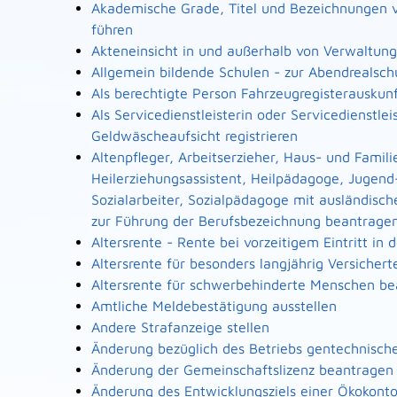
Akademische Grade, Titel und Bezeichnungen 
führen
Akteneinsicht in und außerhalb von Verwaltun
Allgemein bildende Schulen - zur Abendrealsc
Als berechtigte Person Fahrzeugregisterauskun
Als Servicedienstleisterin oder Servicedienstl
Geldwäscheaufsicht registrieren
Altenpfleger, Arbeitserzieher, Haus- und Famili
Heilerziehungsassistent, Heilpädagoge, Jugend
Sozialarbeiter, Sozialpädagoge mit ausländisch
zur Führung der Berufsbezeichnung beantrage
Altersrente - Rente bei vorzeitigem Eintritt i
Altersrente für besonders langjährig Versicher
Altersrente für schwerbehinderte Menschen b
Amtliche Meldebestätigung ausstellen
Andere Strafanzeige stellen
Änderung bezüglich des Betriebs gentechnische
Änderung der Gemeinschaftslizenz beantragen
Änderung des Entwicklungsziels einer Ökoko