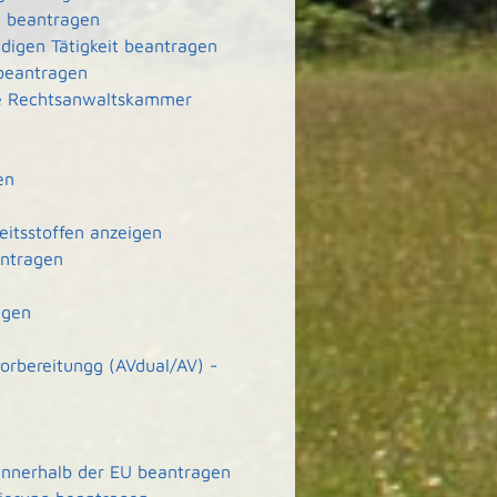
g beantragen
ndigen Tätigkeit beantragen
 beantragen
ie Rechtsanwaltskammer
en
eitsstoffen anzeigen
antragen
agen
orbereitungg (AVdual/AV) -
 innerhalb der EU beantragen