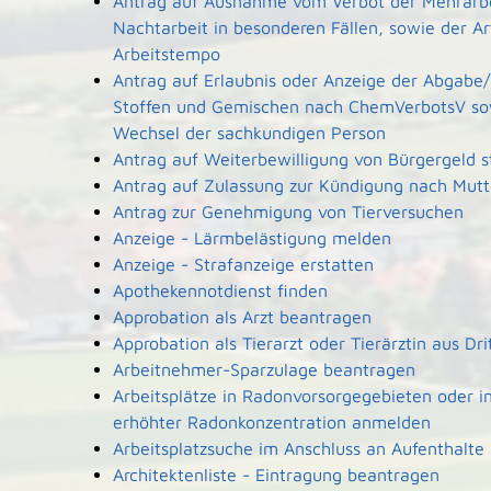
Antrag auf Ausnahme vom Verbot der Mehrarbe
Nachtarbeit in besonderen Fällen, sowie der A
Arbeitstempo
Antrag auf Erlaubnis oder Anzeige der Abgabe/
Stoffen und Gemischen nach ChemVerbotsV so
Wechsel der sachkundigen Person
Antrag auf Weiterbewilligung von Bürgergeld s
Antrag auf Zulassung zur Kündigung nach Mutt
Antrag zur Genehmigung von Tierversuchen
Anzeige - Lärmbelästigung melden
Anzeige - Strafanzeige erstatten
Apothekennotdienst finden
Approbation als Arzt beantragen
Approbation als Tierarzt oder Tierärztin aus Dr
Arbeitnehmer-Sparzulage beantragen
Arbeitsplätze in Radonvorsorgegebieten oder i
erhöhter Radonkonzentration anmelden
Arbeitsplatzsuche im Anschluss an Aufenthalte
Architektenliste - Eintragung beantragen