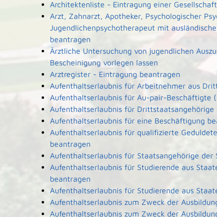
Architektenliste - Eintragung einer Gesellscha
Arzt, Zahnarzt, Apotheker, Psychologischer Ps
Jugendlichenpsychotherapeut mit ausländische
beantragen
Ärztliche Untersuchung von jugendlichen Ausz
Bescheinigung vorlegen lassen
Arztregister - Eintragung beantragen
Aufenthaltserlaubnis für Arbeitnehmer aus Dri
Aufenthaltserlaubnis für Au-pair-Beschäftigt
Aufenthaltserlaubnis für Drittstaatsangehörige
Aufenthaltserlaubnis für eine Beschäftigung b
Aufenthaltserlaubnis für qualifizierte Geduld
beantragen
Aufenthaltserlaubnis für Staatsangehörige der
Aufenthaltserlaubnis für Studierende aus Sta
beantragen
Aufenthaltserlaubnis für Studierende aus Sta
Aufenthaltserlaubnis zum Zweck der Ausbildun
Aufenthaltserlaubnis zum Zweck der Ausbildun