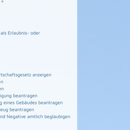
Z
ls Erlaubnis- oder
irtschaftsgesetz anzeigen
en
en
nigung beantragen
ng eines Gebäudes beantragen
zeug beantragen
 und Negative amtlich beglaubigen