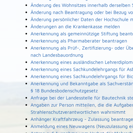
Änderung des Wohnsitzes innerhalb derselben
Änderung nach Beantragung oder bei Bezug von
Änderung persönlicher Daten der Hochschule m
Änderungen an die Krankenkasse melden
Anerkennung als gemeinnützige Stiftung beant
Anerkennung als Pharmaberater beantragen
Anerkennung als Prüf-, Zertifizierung- oder Ü
nach Landesbauordnung
Anerkennung eines ausländischen Lehrerdiplo
Anerkennung eines Sachkundelehrgangs für As
Anerkennung eines Sachkundelehrgangs für Bi
Anerkennung und Bekanntgabe als Sachverstän
§ 18 Bundesbodenschutzgesetz
Anfrage bei der Landesstelle für Bautechnik ste
Angaben zur Person mitteilen, die die Aufgabe
Strahlenschutzverantwortlichen wahrnimmt
Anhänger Kraftfahrzeug - Zulassung beantrag
Anmeldung eines Neuwagens (Neuzulassung ei