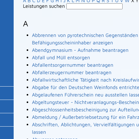
A
B
C
D
E
F
G
H
I
J
K
L
M
N
O
P
Q
R
S
T
U
V
W
X
Y
Leistungen suchen
A
Abbrennen von pyrotechnischen Gegenständen a
Befähigungsscheininhaber anzeigen
Abendgymnasium - Aufnahme beantragen
Abfall und Müll entsorgen
Abfallentsorgernummer beantragen
Abfallerzeugernummer beantragen
Abfallwirtschaftliche Tätigkeit nach Kreislaufw
Abgabe für den Deutschen Weinfonds entricht
Abgelaufenen Führerschein neu ausstellen lass
Abgeltungsteuer - Nichtveranlagungs-Beschei
Abgeschlossenheitsbescheinigung zur Aufteilu
Abmeldung / Außerbetriebsetzung für ein Fahr
Abschriften, Ablichtungen, Vervielfältigungen
lassen