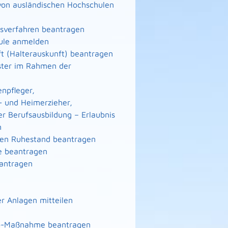
von ausländischen Hochschulen
gsverfahren beantragen
hule anmelden
ft (Halterauskunft) beantragen
eister im Rahmen der
enpfleger,
- und Heimerzieher,
er Berufsausbildung – Erlaubnis
n
n den Ruhestand beantragen
te beantragen
eantragen
r Anlagen mitteilen
nto-Maßnahme beantragen