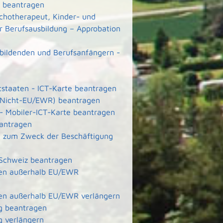
ft beantragen
ychotherapeut, Kinder- und
r Berufsausbildung – Approbation
ubildenden und Berufsanfängern -
ttstaaten - ICT-Karte beantragen
e (Nicht-EU/EWR) beantragen
 - Mobiler-ICT-Karte beantragen
eantragen
ete zum Zweck der Beschäftigung
 Schweiz beantragen
aten außerhalb EU/EWR
aten außerhalb EU/EWR verlängern
g beantragen
g verlängern