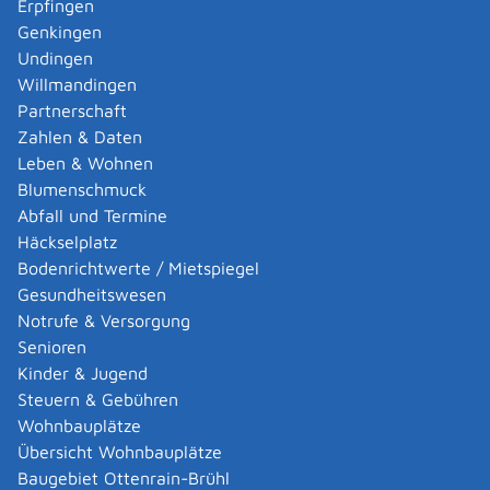
Erpfingen
Adoption eines ausländischen Kindes -
Genkingen
Umwandlung einer schwachen in eine starke
Undingen
Adoption beantragen
Willmandingen
Adoption eines deutschen Kindes - Beurkundung
Partnerschaft
von Amts wegen
Zahlen & Daten
Adoption eines erwachsenen Menschen beantragen
Leben & Wohnen
Adoptionspflege eines minderjährigen Kindes
Blumenschmuck
aufnehmen
Abfall und Termine
Adressänderung auf der eID-Karte beantragen
Häckselplatz
Adressbuch - Eintrag sperren lassen
Bodenrichtwerte / Mietspiegel
Akademische Gesundheitsberufe - Anerkennung der
Gesundheitswesen
Weiterbildung beantragen
Notrufe & Versorgung
Akademische Grade, Titel und Bezeichnungen bei
Senioren
anerkannten Spätaussiedlern - Gradumwandlungen
Kinder & Jugend
beantragen
Steuern & Gebühren
Akademische Grade, Titel und Bezeichnungen von
Wohnbauplätze
ausländischen Hochschulen führen
Übersicht Wohnbauplätze
Akteneinsicht in und außerhalb von
Baugebiet Ottenrain-Brühl