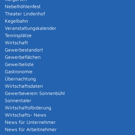
Amtliche Meldebestätigung ausstellen
Nebelhöhlenfest
Andere Strafanzeige stellen
Theater Lindenhof
Änderung bezüglich des Betriebs gentechnischer
Kegelbahn
Anlagen mitteilen
Veranstaltungskalender
Änderung der Gemeinschaftslizenz beantragen
Tennisplätze
Änderung des Entwicklungsziels einer Ökokonto-
Wirtschaft
Maßnahme beantragen
Gewerbestandort
Änderung des Wohnsitzes innerhalb derselben
Gewerbeflächen
Stadt oder Gemeinde melden
Gewerbeliste
Änderung nach Beantragung oder bei Bezug von
Gastronomie
Bürgergeld mitteilen
Übernachtung
Änderung persönlicher Daten der Hochschule
Wirtschaftsdaten
mitteilen
Gewerbeverein Sonnenbühl
Änderungen an die Krankenkasse melden
Sonnentaler
Anerkennung als gemeinnützige Stiftung
Wirtschaftsförderung
beantragen
Wirtschafts- News
Anerkennung als Pharmaberater beantragen
News für Unternehmer
Anerkennung als Prüf-, Zertifizierung- oder
News für Arbeitnehmer
Überwachungsstelle (PÜZ-Stelle) nach