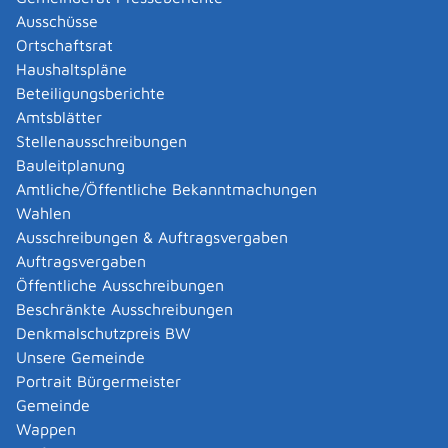
Abgelaufenen Führerschein neu ausstellen lassen
Ausschüsse
Abgeltungsteuer - Nichtveranlagungs-
Ortschaftsrat
Bescheinigung beantragen
Haushaltspläne
Abgeschlossenheitsbescheinigung zur Aufteilung
Beteiligungsberichte
eines Gebäudes beantragen
Amtsblätter
Abmeldung / Außerbetriebsetzung für ein Fahrzeug
Stellenausschreibungen
beantragen
Bauleitplanung
Abschriften, Ablichtungen, Vervielfältigungen und
Amtliche/Öffentliche Bekanntmachungen
Negative amtlich beglaubigen lassen
Wahlen
Abwasser entsorgen
Ausschreibungen & Auftragsvergaben
Abwasserbeseitigung - dezentrale Beseitigung von
Auftragsvergaben
Regenwasser beantragen oder anzeigen
Öffentliche Ausschreibungen
Abweichende Regelungen zum Schichtbetrieb
Beschränkte Ausschreibungen
beantragen
Denkmalschutzpreis BW
Abweichende Ruhezeit beantragen
Unsere Gemeinde
Adoption - Akteneinsicht beantragen
Portrait Bürgermeister
Adoption - sich als Adoptiveltern bewerben
Gemeinde
Adoption eines ausländischen Kindes -
Wappen
Beurkundung im Geburtenregister beantragen