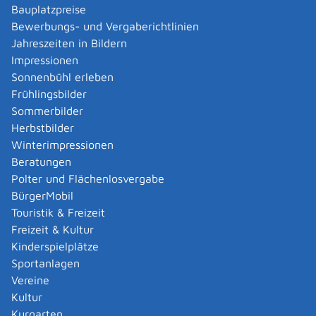
Verwaltungsverfahren beantragen
Bauplatzpreise
Allgemein bildende Schulen - zur Abendrealschule
Bewerbungs- und Vergaberichtlinien
anmelden
Jahreszeiten in Bildern
Als berechtigte Person Fahrzeugregisterauskunft
Impressionen
(Halterauskunft) beantragen
Sonnenbühl erleben
Als Servicedienstleisterin oder Servicedienstleister
Frühlingsbilder
im Rahmen der Geldwäscheaufsicht registrieren
Sommerbilder
Altenpfleger, Arbeitserzieher, Haus- und
Herbstbilder
Familienpfleger, Heilerziehungsassistent,
Winterimpressionen
Heilpädagoge, Jugend- und Heimerzieher,
Beratungen
Sozialarbeiter, Sozialpädagoge mit ausländischer
Polter und Flächenlosvergabe
Berufsausbildung – Erlaubnis zur Führung der
BürgerMobil
Berufsbezeichnung beantragen
Touristik & Freizeit
Altersrente - Rente bei vorzeitigem Eintritt in den
Freizeit & Kultur
Ruhestand beantragen
Kinderspielplätze
Altersrente für besonders langjährig Versicherte
Sportanlagen
beantragen
Vereine
Altersrente für schwerbehinderte Menschen
Kultur
beantragen
Kurgarten