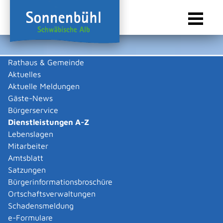
Rathaus & Gemeinde
Aktuelles
Sie sind hier:
Startseite Sonnenbühl
/
Rathaus & Gemeinde
/
Bürgerservice
/
Dienstleistungen A-Z
Aktuelle Meldungen
Gäste-News
Dienstleistungen A-Z
Bürgerservice
Dienstleistungen A-Z
Leistungen
Lebenslagen
Mitarbeiter
Amtsblatt
Die Beschreibungen der Dienstleistungen erklären eine
Satzungen
Vielzahl von kommunalen und staatlichen
Bürgerinformationsbroschüre
Verwaltungsvorgängen. Insbesondere erhalten Sie
Ortschaftsverwaltungen
Informationen zu den erforderlichen Unterlagen die zu
Schadensmeldung
einer bestimmen Verwaltungsdienstleistung notwendig
e-Formulare