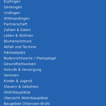
Erpfingen
Adoption eines ausländischen Kindes -
Genkingen
Umwandlung einer schwachen in eine starke
Undingen
Adoption beantragen
Willmandingen
Adoption eines deutschen Kindes - Beurkundung
Partnerschaft
von Amts wegen
Zahlen & Daten
Adoption eines erwachsenen Menschen beantragen
Leben & Wohnen
Adoptionspflege eines minderjährigen Kindes
Blumenschmuck
aufnehmen
Abfall und Termine
Adressänderung auf der eID-Karte beantragen
Häckselplatz
Adressbuch - Eintrag sperren lassen
Bodenrichtwerte / Mietspiegel
Akademische Gesundheitsberufe - Anerkennung der
Gesundheitswesen
Weiterbildung beantragen
Notrufe & Versorgung
Akademische Grade, Titel und Bezeichnungen bei
Senioren
anerkannten Spätaussiedlern - Gradumwandlungen
Kinder & Jugend
beantragen
Steuern & Gebühren
Akademische Grade, Titel und Bezeichnungen von
Wohnbauplätze
ausländischen Hochschulen führen
Übersicht Wohnbauplätze
Akteneinsicht in und außerhalb von
Baugebiet Ottenrain-Brühl