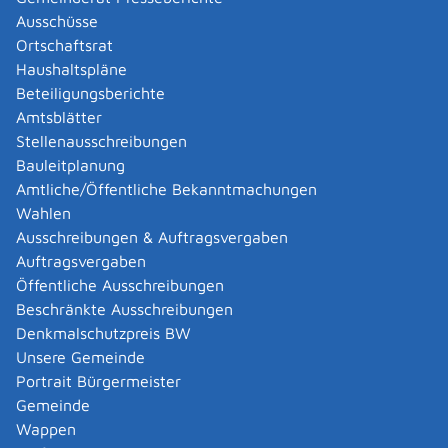
Abgelaufenen Führerschein neu ausstellen lassen
Ausschüsse
Abgeltungsteuer - Nichtveranlagungs-
Ortschaftsrat
Bescheinigung beantragen
Haushaltspläne
Abgeschlossenheitsbescheinigung zur Aufteilung
Beteiligungsberichte
eines Gebäudes beantragen
Amtsblätter
Abmeldung / Außerbetriebsetzung für ein Fahrzeug
Stellenausschreibungen
beantragen
Bauleitplanung
Abschriften, Ablichtungen, Vervielfältigungen und
Amtliche/Öffentliche Bekanntmachungen
Negative amtlich beglaubigen lassen
Wahlen
Abwasser entsorgen
Ausschreibungen & Auftragsvergaben
Abwasserbeseitigung - dezentrale Beseitigung von
Auftragsvergaben
Regenwasser beantragen oder anzeigen
Öffentliche Ausschreibungen
Abweichende Regelungen zum Schichtbetrieb
Beschränkte Ausschreibungen
beantragen
Denkmalschutzpreis BW
Abweichende Ruhezeit beantragen
Unsere Gemeinde
Adoption - Akteneinsicht beantragen
Portrait Bürgermeister
Adoption - sich als Adoptiveltern bewerben
Gemeinde
Adoption eines ausländischen Kindes -
Wappen
Beurkundung im Geburtenregister beantragen