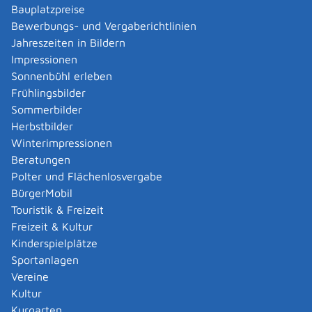
Verwaltungsverfahren beantragen
Bauplatzpreise
Allgemein bildende Schulen - zur Abendrealschule
Bewerbungs- und Vergaberichtlinien
anmelden
Jahreszeiten in Bildern
Als berechtigte Person Fahrzeugregisterauskunft
Impressionen
(Halterauskunft) beantragen
Sonnenbühl erleben
Als Servicedienstleisterin oder Servicedienstleister
Frühlingsbilder
im Rahmen der Geldwäscheaufsicht registrieren
Sommerbilder
Altenpfleger, Arbeitserzieher, Haus- und
Herbstbilder
Familienpfleger, Heilerziehungsassistent,
Winterimpressionen
Heilpädagoge, Jugend- und Heimerzieher,
Beratungen
Sozialarbeiter, Sozialpädagoge mit ausländischer
Polter und Flächenlosvergabe
Berufsausbildung – Erlaubnis zur Führung der
BürgerMobil
Berufsbezeichnung beantragen
Touristik & Freizeit
Altersrente - Rente bei vorzeitigem Eintritt in den
Freizeit & Kultur
Ruhestand beantragen
Kinderspielplätze
Altersrente für besonders langjährig Versicherte
Sportanlagen
beantragen
Vereine
Altersrente für schwerbehinderte Menschen
Kultur
beantragen
Kurgarten