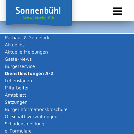
Rathaus & Gemeinde
Aktuelles
Sie sind hier:
Startseite Sonnenbühl
/
Rathaus & Gemeinde
/
Bürgerservice
/
Dienstleistungen A-Z
Aktuelle Meldungen
Gäste-News
Dienstleistungen A-Z
Bürgerservice
Dienstleistungen A-Z
Leistungen
Lebenslagen
Mitarbeiter
Amtsblatt
Die Beschreibungen der Dienstleistungen erklären eine
Satzungen
Vielzahl von kommunalen und staatlichen
Bürgerinformationsbroschüre
Verwaltungsvorgängen. Insbesondere erhalten Sie
Ortschaftsverwaltungen
Informationen zu den erforderlichen Unterlagen die zu
Schadensmeldung
einer bestimmen Verwaltungsdienstleistung notwendig
e-Formulare