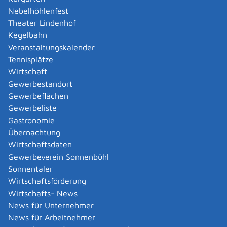
Amtliche Meldebestätigung ausstellen
Nebelhöhlenfest
Andere Strafanzeige stellen
Theater Lindenhof
Änderung bezüglich des Betriebs gentechnischer
Kegelbahn
Anlagen mitteilen
Veranstaltungskalender
Änderung der Gemeinschaftslizenz beantragen
Tennisplätze
Änderung des Entwicklungsziels einer Ökokonto-
Wirtschaft
Maßnahme beantragen
Gewerbestandort
Änderung des Wohnsitzes innerhalb derselben
Gewerbeflächen
Stadt oder Gemeinde melden
Gewerbeliste
Änderung nach Beantragung oder bei Bezug von
Gastronomie
Bürgergeld mitteilen
Übernachtung
Änderung persönlicher Daten der Hochschule
Wirtschaftsdaten
mitteilen
Gewerbeverein Sonnenbühl
Änderungen an die Krankenkasse melden
Sonnentaler
Anerkennung als gemeinnützige Stiftung
Wirtschaftsförderung
beantragen
Wirtschafts- News
Anerkennung als Pharmaberater beantragen
News für Unternehmer
Anerkennung als Prüf-, Zertifizierung- oder
News für Arbeitnehmer
Überwachungsstelle (PÜZ-Stelle) nach