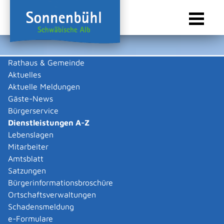
Rathaus & Gemeinde
Aktuelles
Sie sind hier:
Startseite Sonnenbühl
/
Rathaus & Gemeinde
/
Bürgerservice
/
Dienstleistungen A-Z
Aktuelle Meldungen
Gäste-News
Dienstleistungen A-Z
Bürgerservice
Dienstleistungen A-Z
Leistungen
Lebenslagen
Mitarbeiter
Amtsblatt
Die Beschreibungen der Dienstleistungen erklären eine
Satzungen
Vielzahl von kommunalen und staatlichen
Bürgerinformationsbroschüre
Verwaltungsvorgängen. Insbesondere erhalten Sie
Ortschaftsverwaltungen
Informationen zu den erforderlichen Unterlagen die zu
Schadensmeldung
einer bestimmen Verwaltungsdienstleistung notwendig
e-Formulare