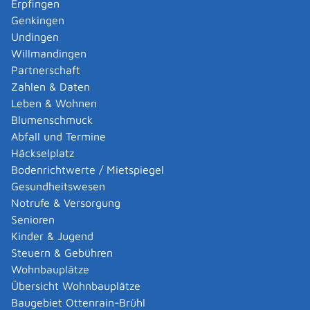
Erpfingen
Adoption eines ausländischen Kindes -
Genkingen
Umwandlung einer schwachen in eine starke
Undingen
Adoption beantragen
Willmandingen
Adoption eines deutschen Kindes - Beurkundung
Partnerschaft
von Amts wegen
Zahlen & Daten
Adoption eines erwachsenen Menschen beantragen
Leben & Wohnen
Adoptionspflege eines minderjährigen Kindes
Blumenschmuck
aufnehmen
Abfall und Termine
Adressänderung auf der eID-Karte beantragen
Häckselplatz
Adressbuch - Eintrag sperren lassen
Bodenrichtwerte / Mietspiegel
Akademische Gesundheitsberufe - Anerkennung der
Gesundheitswesen
Weiterbildung beantragen
Notrufe & Versorgung
Akademische Grade, Titel und Bezeichnungen bei
Senioren
anerkannten Spätaussiedlern - Gradumwandlungen
Kinder & Jugend
beantragen
Steuern & Gebühren
Akademische Grade, Titel und Bezeichnungen von
Wohnbauplätze
ausländischen Hochschulen führen
Übersicht Wohnbauplätze
Akteneinsicht in und außerhalb von
Baugebiet Ottenrain-Brühl