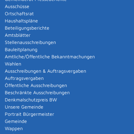
Abgelaufenen Führerschein neu ausstellen lassen
Ausschüsse
Abgeltungsteuer - Nichtveranlagungs-
Ortschaftsrat
Bescheinigung beantragen
Haushaltspläne
Abgeschlossenheitsbescheinigung zur Aufteilung
Beteiligungsberichte
eines Gebäudes beantragen
Amtsblätter
Abmeldung / Außerbetriebsetzung für ein Fahrzeug
Stellenausschreibungen
beantragen
Bauleitplanung
Abschriften, Ablichtungen, Vervielfältigungen und
Amtliche/Öffentliche Bekanntmachungen
Negative amtlich beglaubigen lassen
Wahlen
Abwasser entsorgen
Ausschreibungen & Auftragsvergaben
Abwasserbeseitigung - dezentrale Beseitigung von
Auftragsvergaben
Regenwasser beantragen oder anzeigen
Öffentliche Ausschreibungen
Abweichende Regelungen zum Schichtbetrieb
Beschränkte Ausschreibungen
beantragen
Denkmalschutzpreis BW
Abweichende Ruhezeit beantragen
Unsere Gemeinde
Adoption - Akteneinsicht beantragen
Portrait Bürgermeister
Adoption - sich als Adoptiveltern bewerben
Gemeinde
Adoption eines ausländischen Kindes -
Wappen
Beurkundung im Geburtenregister beantragen