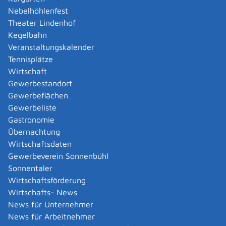
Amtliche Meldebestätigung ausstellen
Nebelhöhlenfest
Andere Strafanzeige stellen
Theater Lindenhof
Änderung bezüglich des Betriebs gentechnischer
Kegelbahn
Anlagen mitteilen
Veranstaltungskalender
Änderung der Gemeinschaftslizenz beantragen
Tennisplätze
Änderung des Entwicklungsziels einer Ökokonto-
Wirtschaft
Maßnahme beantragen
Gewerbestandort
Änderung des Wohnsitzes innerhalb derselben
Gewerbeflächen
Stadt oder Gemeinde melden
Gewerbeliste
Änderung nach Beantragung oder bei Bezug von
Gastronomie
Bürgergeld mitteilen
Übernachtung
Änderung persönlicher Daten der Hochschule
Wirtschaftsdaten
mitteilen
Gewerbeverein Sonnenbühl
Änderungen an die Krankenkasse melden
Sonnentaler
Anerkennung als gemeinnützige Stiftung
Wirtschaftsförderung
beantragen
Wirtschafts- News
Anerkennung als Pharmaberater beantragen
News für Unternehmer
Anerkennung als Prüf-, Zertifizierung- oder
News für Arbeitnehmer
Überwachungsstelle (PÜZ-Stelle) nach