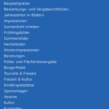
Verwaltungsverfahren beantragen
Bauplatzpreise
Allgemein bildende Schulen - zur Abendrealschule
Bewerbungs- und Vergaberichtlinien
anmelden
Jahreszeiten in Bildern
Als berechtigte Person Fahrzeugregisterauskunft
Impressionen
(Halterauskunft) beantragen
Sonnenbühl erleben
Als Servicedienstleisterin oder Servicedienstleister
Frühlingsbilder
im Rahmen der Geldwäscheaufsicht registrieren
Sommerbilder
Altenpfleger, Arbeitserzieher, Haus- und
Herbstbilder
Familienpfleger, Heilerziehungsassistent,
Winterimpressionen
Heilpädagoge, Jugend- und Heimerzieher,
Beratungen
Sozialarbeiter, Sozialpädagoge mit ausländischer
Polter und Flächenlosvergabe
Berufsausbildung – Erlaubnis zur Führung der
BürgerMobil
Berufsbezeichnung beantragen
Touristik & Freizeit
Altersrente - Rente bei vorzeitigem Eintritt in den
Freizeit & Kultur
Ruhestand beantragen
Kinderspielplätze
Altersrente für besonders langjährig Versicherte
Sportanlagen
beantragen
Vereine
Altersrente für schwerbehinderte Menschen
Kultur
beantragen
Kurgarten