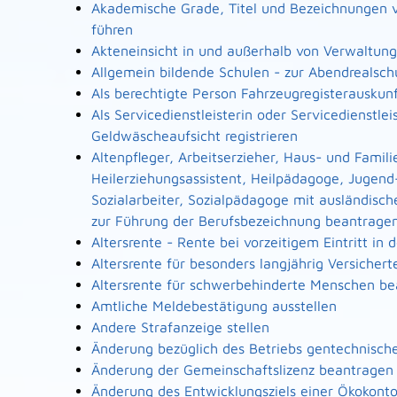
Akademische Grade, Titel und Bezeichnungen 
führen
Akteneinsicht in und außerhalb von Verwaltun
Allgemein bildende Schulen - zur Abendrealsc
Als berechtigte Person Fahrzeugregisterauskun
Als Servicedienstleisterin oder Servicedienstl
Geldwäscheaufsicht registrieren
Altenpfleger, Arbeitserzieher, Haus- und Famili
Heilerziehungsassistent, Heilpädagoge, Jugend
Sozialarbeiter, Sozialpädagoge mit ausländisch
zur Führung der Berufsbezeichnung beantrage
Altersrente - Rente bei vorzeitigem Eintritt i
Altersrente für besonders langjährig Versicher
Altersrente für schwerbehinderte Menschen b
Amtliche Meldebestätigung ausstellen
Andere Strafanzeige stellen
Änderung bezüglich des Betriebs gentechnische
Änderung der Gemeinschaftslizenz beantragen
Änderung des Entwicklungsziels einer Ökoko