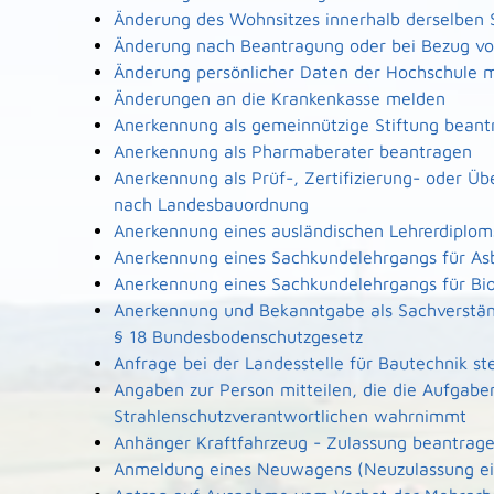
Änderung des Wohnsitzes innerhalb derselben
Änderung nach Beantragung oder bei Bezug von
Änderung persönlicher Daten der Hochschule m
Änderungen an die Krankenkasse melden
Anerkennung als gemeinnützige Stiftung beant
Anerkennung als Pharmaberater beantragen
Anerkennung als Prüf-, Zertifizierung- oder Ü
nach Landesbauordnung
Anerkennung eines ausländischen Lehrerdiplo
Anerkennung eines Sachkundelehrgangs für As
Anerkennung eines Sachkundelehrgangs für Bi
Anerkennung und Bekanntgabe als Sachverstän
§ 18 Bundesbodenschutzgesetz
Anfrage bei der Landesstelle für Bautechnik ste
Angaben zur Person mitteilen, die die Aufgabe
Strahlenschutzverantwortlichen wahrnimmt
Anhänger Kraftfahrzeug - Zulassung beantrag
Anmeldung eines Neuwagens (Neuzulassung ei