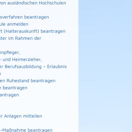
von ausländischen Hochschulen
gsverfahren beantragen
hule anmelden
ft (Halterauskunft) beantragen
eister im Rahmen der
enpfleger,
- und Heimerzieher,
er Berufsausbildung – Erlaubnis
n
n den Ruhestand beantragen
te beantragen
eantragen
r Anlagen mitteilen
nto-Maßnahme beantragen