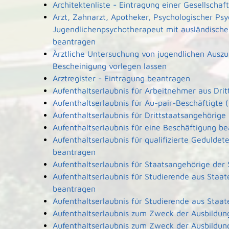
Architektenliste - Eintragung einer Gesellscha
Arzt, Zahnarzt, Apotheker, Psychologischer Ps
Jugendlichenpsychotherapeut mit ausländische
beantragen
Ärztliche Untersuchung von jugendlichen Ausz
Bescheinigung vorlegen lassen
Arztregister - Eintragung beantragen
Aufenthaltserlaubnis für Arbeitnehmer aus Dri
Aufenthaltserlaubnis für Au-pair-Beschäftigt
Aufenthaltserlaubnis für Drittstaatsangehörige
Aufenthaltserlaubnis für eine Beschäftigung b
Aufenthaltserlaubnis für qualifizierte Geduld
beantragen
Aufenthaltserlaubnis für Staatsangehörige der
Aufenthaltserlaubnis für Studierende aus Sta
beantragen
Aufenthaltserlaubnis für Studierende aus Sta
Aufenthaltserlaubnis zum Zweck der Ausbildun
Aufenthaltserlaubnis zum Zweck der Ausbildun