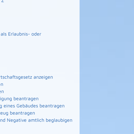
Z
ls Erlaubnis- oder
irtschaftsgesetz anzeigen
en
en
nigung beantragen
ng eines Gebäudes beantragen
zeug beantragen
 und Negative amtlich beglaubigen