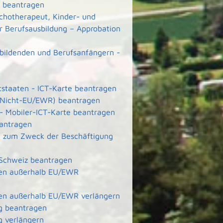
ft beantragen
ychotherapeut, Kinder- und
r Berufsausbildung – Approbation
ubildenden und Berufsanfängern -
ttstaaten - ICT-Karte beantragen
e (Nicht-EU/EWR) beantragen
 - Mobiler-ICT-Karte beantragen
eantragen
ete zum Zweck der Beschäftigung
 Schweiz beantragen
aten außerhalb EU/EWR
aten außerhalb EU/EWR verlängern
g beantragen
g verlängern