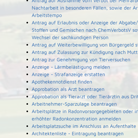
Antrag auf Ausnahme vom Verbot der Mehrarbe
Nachtarbeit in besonderen Fällen, sowie der A
Arbeitstempo
Antrag auf Erlaubnis oder Anzeige der Abgabe/
Stoffen und Gemischen nach ChemVerbotsV so
Wechsel der sachkundigen Person
Antrag auf Weiterbewilligung von Bürgergeld s
Antrag auf Zulassung zur Kündigung nach Mutt
Antrag zur Genehmigung von Tierversuchen
Anzeige - Lärmbelästigung melden
Anzeige - Strafanzeige erstatten
Apothekennotdienst finden
Approbation als Arzt beantragen
Approbation als Tierarzt oder Tierärztin aus Dr
Arbeitnehmer-Sparzulage beantragen
Arbeitsplätze in Radonvorsorgegebieten oder i
erhöhter Radonkonzentration anmelden
Arbeitsplatzsuche im Anschluss an Aufenthalte
Architektenliste - Eintragung beantragen