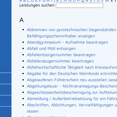
A
B
C
D
E
F
G
H
I
J
K
L
M
N
O
P
Q
R
S
T
U
V
W
X
Y
Leistungen suchen
A
Abbrennen von pyrotechnischen Gegenständen a
Befähigungsscheininhaber anzeigen
Abendgymnasium - Aufnahme beantragen
Abfall und Müll entsorgen
Abfallentsorgernummer beantragen
Abfallerzeugernummer beantragen
Abfallwirtschaftliche Tätigkeit nach Kreislaufw
Abgabe für den Deutschen Weinfonds entricht
Abgelaufenen Führerschein neu ausstellen lass
Abgeltungsteuer - Nichtveranlagungs-Beschei
Abgeschlossenheitsbescheinigung zur Aufteilu
Abmeldung / Außerbetriebsetzung für ein Fahr
Abschriften, Ablichtungen, Vervielfältigungen
lassen