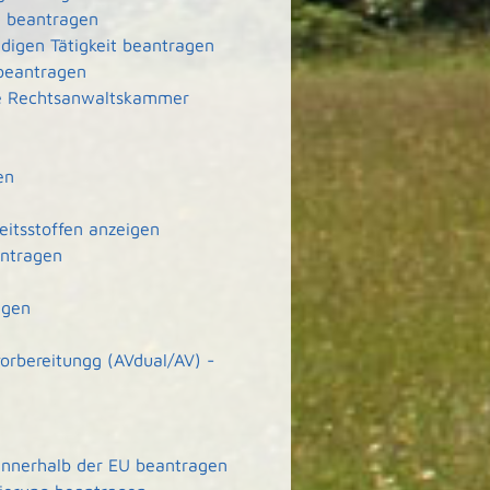
g beantragen
ndigen Tätigkeit beantragen
 beantragen
ie Rechtsanwaltskammer
en
eitsstoffen anzeigen
antragen
agen
orbereitungg (AVdual/AV) -
 innerhalb der EU beantragen