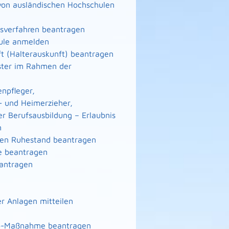
von ausländischen Hochschulen
gsverfahren beantragen
hule anmelden
ft (Halterauskunft) beantragen
eister im Rahmen der
enpfleger,
- und Heimerzieher,
er Berufsausbildung – Erlaubnis
n
n den Ruhestand beantragen
te beantragen
eantragen
r Anlagen mitteilen
nto-Maßnahme beantragen