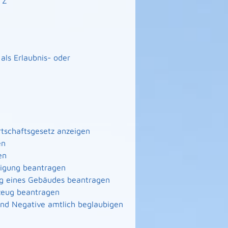
Z
ls Erlaubnis- oder
irtschaftsgesetz anzeigen
en
en
nigung beantragen
ng eines Gebäudes beantragen
zeug beantragen
 und Negative amtlich beglaubigen