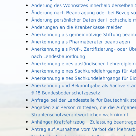
Änderung des Wohnsitzes innerhalb derselben
Änderung nach Beantragung oder bei Bezug von
Änderung persönlicher Daten der Hochschule m
Änderungen an die Krankenkasse melden
Anerkennung als gemeinnützige Stiftung beant
Anerkennung als Pharmaberater beantragen
Anerkennung als Prüf-, Zertifizierung- oder Ü
nach Landesbauordnung
Anerkennung eines ausländischen Lehrerdiplo
Anerkennung eines Sachkundelehrgangs für As
Anerkennung eines Sachkundelehrgangs für Bi
Anerkennung und Bekanntgabe als Sachverstän
§ 18 Bundesbodenschutzgesetz
Anfrage bei der Landesstelle für Bautechnik ste
Angaben zur Person mitteilen, die die Aufgabe
Strahlenschutzverantwortlichen wahrnimmt
Anhänger Kraftfahrzeug - Zulassung beantrag
Antrag auf Ausnahme vom Verbot der Mehrarbe