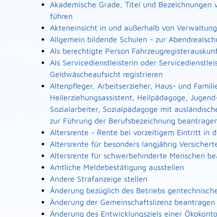
Akademische Grade, Titel und Bezeichnungen 
führen
Akteneinsicht in und außerhalb von Verwaltun
Allgemein bildende Schulen - zur Abendrealsc
Als berechtigte Person Fahrzeugregisterauskun
Als Servicedienstleisterin oder Servicedienstl
Geldwäscheaufsicht registrieren
Altenpfleger, Arbeitserzieher, Haus- und Famili
Heilerziehungsassistent, Heilpädagoge, Jugend
Sozialarbeiter, Sozialpädagoge mit ausländisch
zur Führung der Berufsbezeichnung beantrage
Altersrente - Rente bei vorzeitigem Eintritt i
Altersrente für besonders langjährig Versicher
Altersrente für schwerbehinderte Menschen b
Amtliche Meldebestätigung ausstellen
Andere Strafanzeige stellen
Änderung bezüglich des Betriebs gentechnische
Änderung der Gemeinschaftslizenz beantragen
Änderung des Entwicklungsziels einer Ökoko