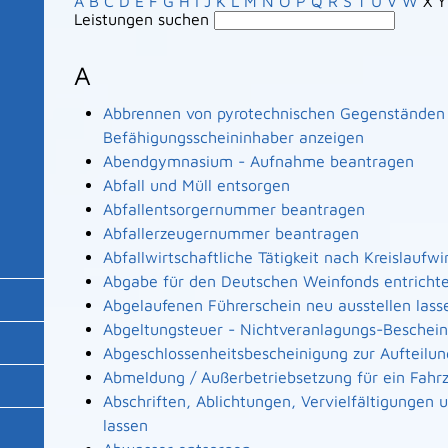
A
B
C
D
E
F
G
H
I
J
K
L
M
N
O
P
Q
R
S
T
U
V
W
X
Y
Leistungen suchen
A
Abbrennen von pyrotechnischen Gegenständen a
Befähigungsscheininhaber anzeigen
Abendgymnasium - Aufnahme beantragen
Abfall und Müll entsorgen
Abfallentsorgernummer beantragen
Abfallerzeugernummer beantragen
Abfallwirtschaftliche Tätigkeit nach Kreislaufw
Abgabe für den Deutschen Weinfonds entricht
Abgelaufenen Führerschein neu ausstellen lass
Abgeltungsteuer - Nichtveranlagungs-Beschei
Abgeschlossenheitsbescheinigung zur Aufteilu
Abmeldung / Außerbetriebsetzung für ein Fahr
Abschriften, Ablichtungen, Vervielfältigungen
lassen