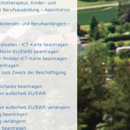
ychotherapeut, Kinder- und
r Berufsausbildung – Approbation
ubildenden und Berufsanfängern -
ttstaaten - ICT-Karte beantragen
e (Nicht-EU/EWR) beantragen
 - Mobiler-ICT-Karte beantragen
eantragen
ete zum Zweck der Beschäftigung
 Schweiz beantragen
aten außerhalb EU/EWR
aten außerhalb EU/EWR verlängern
g beantragen
g verlängern
g beantragen