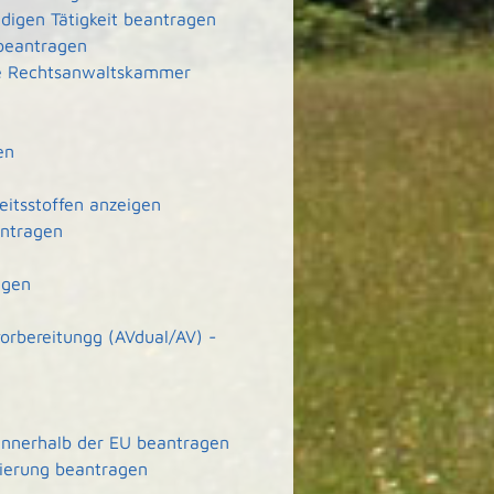
ndigen Tätigkeit beantragen
 beantragen
ie Rechtsanwaltskammer
en
eitsstoffen anzeigen
antragen
agen
orbereitungg (AVdual/AV) -
 innerhalb der EU beantragen
zierung beantragen