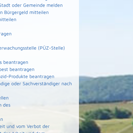
 Stadt oder Gemeinde melden
 Bürgergeld mitteilen
itteilen
ragen
berwachungsstelle (PÜZ-Stelle)
ms beantragen
best beantragen
ozid-Produkte beantragen
dige oder Sachverständiger nach
llen
n des
en
it und vom Verbot der