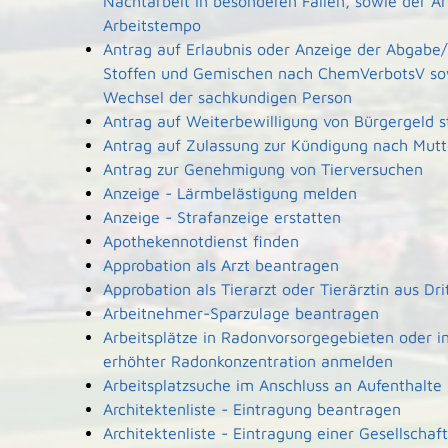
Nachtarbeit in besonderen Fällen, sowie der A
Arbeitstempo
Antrag auf Erlaubnis oder Anzeige der Abgabe/
Stoffen und Gemischen nach ChemVerbotsV so
Wechsel der sachkundigen Person
Antrag auf Weiterbewilligung von Bürgergeld s
Antrag auf Zulassung zur Kündigung nach Mutt
Antrag zur Genehmigung von Tierversuchen
Anzeige - Lärmbelästigung melden
Anzeige - Strafanzeige erstatten
Apothekennotdienst finden
Approbation als Arzt beantragen
Approbation als Tierarzt oder Tierärztin aus Dr
Arbeitnehmer-Sparzulage beantragen
Arbeitsplätze in Radonvorsorgegebieten oder i
erhöhter Radonkonzentration anmelden
Arbeitsplatzsuche im Anschluss an Aufenthalte
Architektenliste - Eintragung beantragen
Architektenliste - Eintragung einer Gesellscha