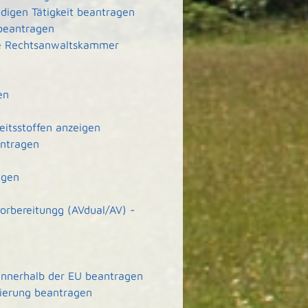
ndigen Tätigkeit beantragen
 beantragen
ie Rechtsanwaltskammer
en
eitsstoffen anzeigen
antragen
agen
orbereitungg (AVdual/AV) -
 innerhalb der EU beantragen
zierung beantragen