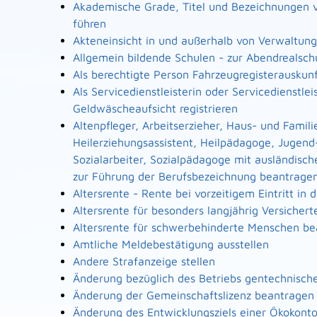
Akademische Grade, Titel und Bezeichnungen 
führen
Akteneinsicht in und außerhalb von Verwaltun
Allgemein bildende Schulen - zur Abendrealsc
Als berechtigte Person Fahrzeugregisterauskun
Als Servicedienstleisterin oder Servicedienstl
Geldwäscheaufsicht registrieren
Altenpfleger, Arbeitserzieher, Haus- und Famili
Heilerziehungsassistent, Heilpädagoge, Jugend
Sozialarbeiter, Sozialpädagoge mit ausländisch
zur Führung der Berufsbezeichnung beantrage
Altersrente - Rente bei vorzeitigem Eintritt i
Altersrente für besonders langjährig Versicher
Altersrente für schwerbehinderte Menschen b
Amtliche Meldebestätigung ausstellen
Andere Strafanzeige stellen
Änderung bezüglich des Betriebs gentechnische
Änderung der Gemeinschaftslizenz beantragen
Änderung des Entwicklungsziels einer Ökoko