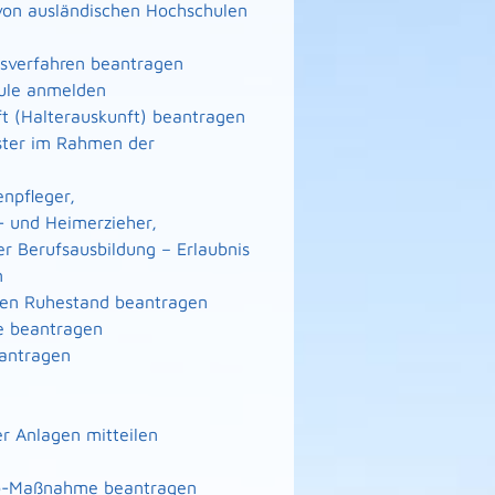
von ausländischen Hochschulen
gsverfahren beantragen
hule anmelden
ft (Halterauskunft) beantragen
eister im Rahmen der
enpfleger,
- und Heimerzieher,
er Berufsausbildung – Erlaubnis
n
n den Ruhestand beantragen
te beantragen
eantragen
r Anlagen mitteilen
nto-Maßnahme beantragen