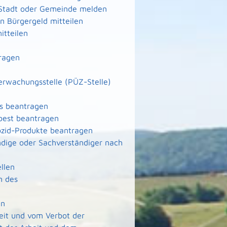
 Stadt oder Gemeinde melden
 Bürgergeld mitteilen
itteilen
ragen
berwachungsstelle (PÜZ-Stelle)
ms beantragen
best beantragen
ozid-Produkte beantragen
dige oder Sachverständiger nach
llen
n des
en
it und vom Verbot der