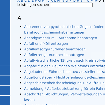
A
B
C
D
E
F
G
H
I
J
K
L
M
N
O
P
Q
R
S
T
U
V
W
X
Y
Leistungen suchen
A
Abbrennen von pyrotechnischen Gegenständen a
Befähigungsscheininhaber anzeigen
Abendgymnasium - Aufnahme beantragen
Abfall und Müll entsorgen
Abfallentsorgernummer beantragen
Abfallerzeugernummer beantragen
Abfallwirtschaftliche Tätigkeit nach Kreislaufw
Abgabe für den Deutschen Weinfonds entricht
Abgelaufenen Führerschein neu ausstellen lass
Abgeltungsteuer - Nichtveranlagungs-Beschei
Abgeschlossenheitsbescheinigung zur Aufteilu
Abmeldung / Außerbetriebsetzung für ein Fahr
Abschriften, Ablichtungen, Vervielfältigungen
lassen