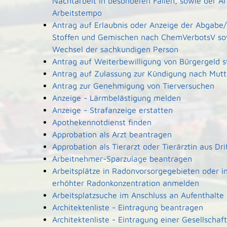
Nachtarbeit in besonderen Fällen, sowie der A
Arbeitstempo
Antrag auf Erlaubnis oder Anzeige der Abgabe/
Stoffen und Gemischen nach ChemVerbotsV so
Wechsel der sachkundigen Person
Antrag auf Weiterbewilligung von Bürgergeld s
Antrag auf Zulassung zur Kündigung nach Mutt
Antrag zur Genehmigung von Tierversuchen
Anzeige - Lärmbelästigung melden
Anzeige - Strafanzeige erstatten
Apothekennotdienst finden
Approbation als Arzt beantragen
Approbation als Tierarzt oder Tierärztin aus Dr
Arbeitnehmer-Sparzulage beantragen
Arbeitsplätze in Radonvorsorgegebieten oder i
erhöhter Radonkonzentration anmelden
Arbeitsplatzsuche im Anschluss an Aufenthalte
Architektenliste - Eintragung beantragen
Architektenliste - Eintragung einer Gesellscha