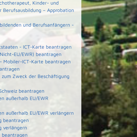
ychotherapeut, Kinder- und
r Berufsausbildung – Approbation
ubildenden und Berufsanfängern -
ttstaaten - ICT-Karte beantragen
e (Nicht-EU/EWR) beantragen
 - Mobiler-ICT-Karte beantragen
eantragen
ete zum Zweck der Beschäftigung
 Schweiz beantragen
aten außerhalb EU/EWR
aten außerhalb EU/EWR verlängern
g beantragen
g verlängern
g beantragen