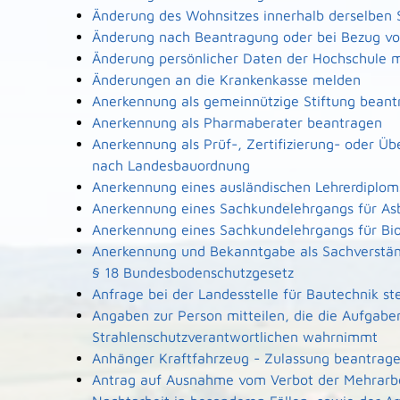
Änderung des Wohnsitzes innerhalb derselben
Änderung nach Beantragung oder bei Bezug von
Änderung persönlicher Daten der Hochschule m
Änderungen an die Krankenkasse melden
Anerkennung als gemeinnützige Stiftung beant
Anerkennung als Pharmaberater beantragen
Anerkennung als Prüf-, Zertifizierung- oder Ü
nach Landesbauordnung
Anerkennung eines ausländischen Lehrerdiplo
Anerkennung eines Sachkundelehrgangs für As
Anerkennung eines Sachkundelehrgangs für Bi
Anerkennung und Bekanntgabe als Sachverstän
§ 18 Bundesbodenschutzgesetz
Anfrage bei der Landesstelle für Bautechnik ste
Angaben zur Person mitteilen, die die Aufgabe
Strahlenschutzverantwortlichen wahrnimmt
Anhänger Kraftfahrzeug - Zulassung beantrag
Antrag auf Ausnahme vom Verbot der Mehrarbe