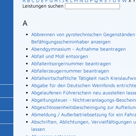
A
B
C
D
E
F
G
H
I
J
K
L
M
N
O
P
Q
R
S
T
U
V
W
X
Y
Leistungen suchen
A
Abbrennen von pyrotechnischen Gegenständen a
Befähigungsscheininhaber anzeigen
Abendgymnasium - Aufnahme beantragen
Abfall und Müll entsorgen
Abfallentsorgernummer beantragen
Abfallerzeugernummer beantragen
Abfallwirtschaftliche Tätigkeit nach Kreislaufw
Abgabe für den Deutschen Weinfonds entricht
Abgelaufenen Führerschein neu ausstellen lass
Abgeltungsteuer - Nichtveranlagungs-Beschei
Abgeschlossenheitsbescheinigung zur Aufteilu
Abmeldung / Außerbetriebsetzung für ein Fahr
Abschriften, Ablichtungen, Vervielfältigungen
lassen