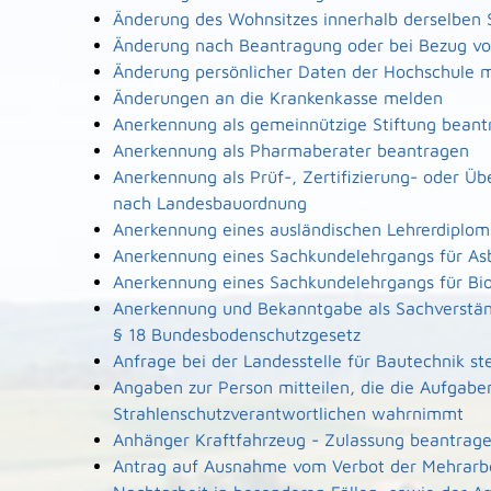
Änderung des Wohnsitzes innerhalb derselben
Änderung nach Beantragung oder bei Bezug von
Änderung persönlicher Daten der Hochschule m
Änderungen an die Krankenkasse melden
Anerkennung als gemeinnützige Stiftung beant
Anerkennung als Pharmaberater beantragen
Anerkennung als Prüf-, Zertifizierung- oder Ü
nach Landesbauordnung
Anerkennung eines ausländischen Lehrerdiplo
Anerkennung eines Sachkundelehrgangs für As
Anerkennung eines Sachkundelehrgangs für Bi
Anerkennung und Bekanntgabe als Sachverstän
§ 18 Bundesbodenschutzgesetz
Anfrage bei der Landesstelle für Bautechnik ste
Angaben zur Person mitteilen, die die Aufgabe
Strahlenschutzverantwortlichen wahrnimmt
Anhänger Kraftfahrzeug - Zulassung beantrag
Antrag auf Ausnahme vom Verbot der Mehrarbe