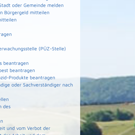
 Stadt oder Gemeinde melden
 Bürgergeld mitteilen
itteilen
ragen
berwachungsstelle (PÜZ-Stelle)
ms beantragen
best beantragen
ozid-Produkte beantragen
dige oder Sachverständiger nach
llen
n des
en
it und vom Verbot der