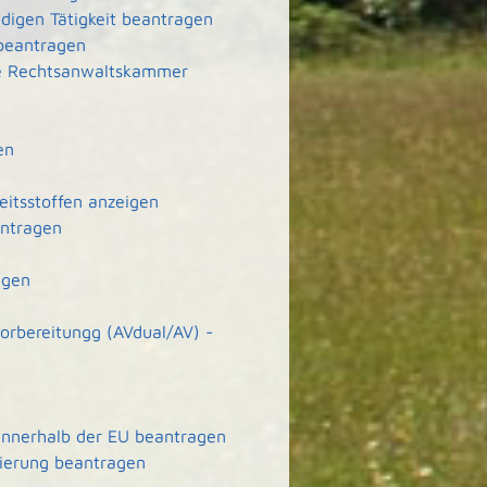
ndigen Tätigkeit beantragen
 beantragen
ie Rechtsanwaltskammer
en
eitsstoffen anzeigen
antragen
agen
orbereitungg (AVdual/AV) -
 innerhalb der EU beantragen
zierung beantragen