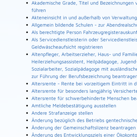
Akademische Grade, Titel und Bezeichnungen 
führen
Akteneinsicht in und außerhalb von Verwaltun
Allgemein bildende Schulen - zur Abendrealsc
Als berechtigte Person Fahrzeugregisterauskun
Als Servicedienstleisterin oder Servicedienstl
Geldwäscheaufsicht registrieren
Altenpfleger, Arbeitserzieher, Haus- und Famili
Heilerziehungsassistent, Heilpädagoge, Jugend
Sozialarbeiter, Sozialpädagoge mit ausländisch
zur Führung der Berufsbezeichnung beantrage
Altersrente - Rente bei vorzeitigem Eintritt i
Altersrente für besonders langjährig Versicher
Altersrente für schwerbehinderte Menschen b
Amtliche Meldebestätigung ausstellen
Andere Strafanzeige stellen
Änderung bezüglich des Betriebs gentechnische
Änderung der Gemeinschaftslizenz beantragen
Änderung des Entwicklungsziels einer Ökoko