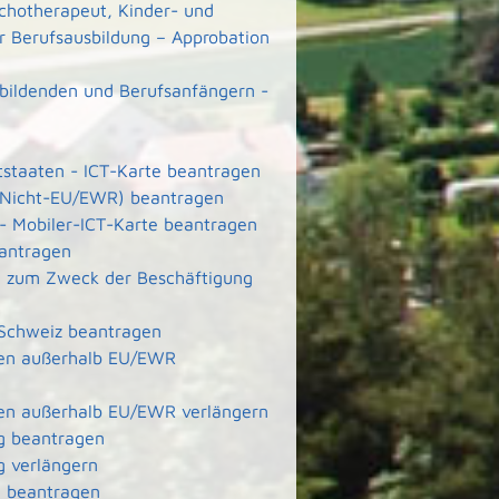
ychotherapeut, Kinder- und
r Berufsausbildung – Approbation
ubildenden und Berufsanfängern -
ttstaaten - ICT-Karte beantragen
e (Nicht-EU/EWR) beantragen
 - Mobiler-ICT-Karte beantragen
eantragen
ete zum Zweck der Beschäftigung
 Schweiz beantragen
aten außerhalb EU/EWR
aten außerhalb EU/EWR verlängern
g beantragen
g verlängern
g beantragen