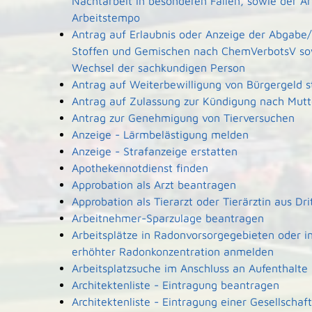
Nachtarbeit in besonderen Fällen, sowie der A
Arbeitstempo
Antrag auf Erlaubnis oder Anzeige der Abgabe/
Stoffen und Gemischen nach ChemVerbotsV so
Wechsel der sachkundigen Person
Antrag auf Weiterbewilligung von Bürgergeld s
Antrag auf Zulassung zur Kündigung nach Mutt
Antrag zur Genehmigung von Tierversuchen
Anzeige - Lärmbelästigung melden
Anzeige - Strafanzeige erstatten
Apothekennotdienst finden
Approbation als Arzt beantragen
Approbation als Tierarzt oder Tierärztin aus Dr
Arbeitnehmer-Sparzulage beantragen
Arbeitsplätze in Radonvorsorgegebieten oder i
erhöhter Radonkonzentration anmelden
Arbeitsplatzsuche im Anschluss an Aufenthalte
Architektenliste - Eintragung beantragen
Architektenliste - Eintragung einer Gesellscha