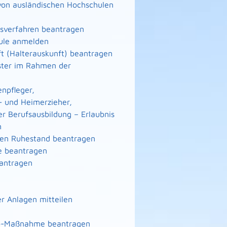
von ausländischen Hochschulen
gsverfahren beantragen
hule anmelden
ft (Halterauskunft) beantragen
eister im Rahmen der
enpfleger,
- und Heimerzieher,
er Berufsausbildung – Erlaubnis
n
n den Ruhestand beantragen
te beantragen
eantragen
r Anlagen mitteilen
nto-Maßnahme beantragen