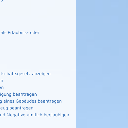
Z
ls Erlaubnis- oder
irtschaftsgesetz anzeigen
en
en
nigung beantragen
ng eines Gebäudes beantragen
zeug beantragen
 und Negative amtlich beglaubigen