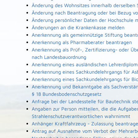
Änderung des Wohnsitzes innerhalb derselben
Änderung nach Beantragung oder bei Bezug von
Änderung persönlicher Daten der Hochschule m
Änderungen an die Krankenkasse melden
Anerkennung als gemeinnützige Stiftung beant
Anerkennung als Pharmaberater beantragen
Anerkennung als Prüf-, Zertifizierung- oder Ü
nach Landesbauordnung
Anerkennung eines ausländischen Lehrerdiplo
Anerkennung eines Sachkundelehrgangs für As
Anerkennung eines Sachkundelehrgangs für Bi
Anerkennung und Bekanntgabe als Sachverstän
§ 18 Bundesbodenschutzgesetz
Anfrage bei der Landesstelle für Bautechnik ste
Angaben zur Person mitteilen, die die Aufgabe
Strahlenschutzverantwortlichen wahrnimmt
Anhänger Kraftfahrzeug - Zulassung beantrag
Antrag auf Ausnahme vom Verbot der Mehrarbe