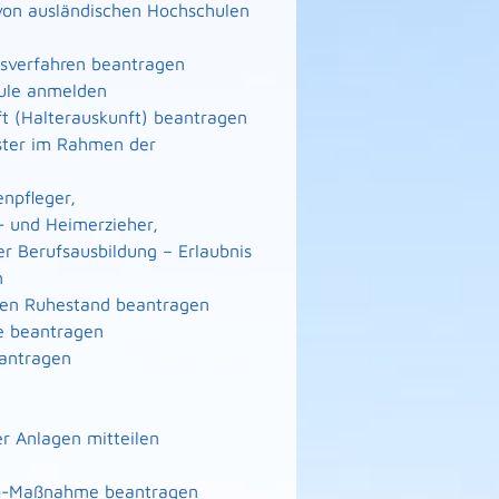
von ausländischen Hochschulen
gsverfahren beantragen
hule anmelden
ft (Halterauskunft) beantragen
eister im Rahmen der
enpfleger,
- und Heimerzieher,
er Berufsausbildung – Erlaubnis
n
n den Ruhestand beantragen
te beantragen
eantragen
r Anlagen mitteilen
nto-Maßnahme beantragen