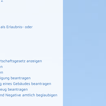
Z
ls Erlaubnis- oder
irtschaftsgesetz anzeigen
en
en
nigung beantragen
ng eines Gebäudes beantragen
zeug beantragen
 und Negative amtlich beglaubigen