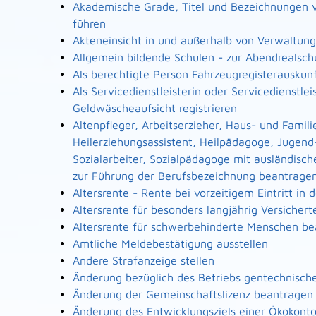
Akademische Grade, Titel und Bezeichnungen 
führen
Akteneinsicht in und außerhalb von Verwaltun
Allgemein bildende Schulen - zur Abendrealsc
Als berechtigte Person Fahrzeugregisterauskun
Als Servicedienstleisterin oder Servicedienstl
Geldwäscheaufsicht registrieren
Altenpfleger, Arbeitserzieher, Haus- und Famili
Heilerziehungsassistent, Heilpädagoge, Jugend
Sozialarbeiter, Sozialpädagoge mit ausländisch
zur Führung der Berufsbezeichnung beantrage
Altersrente - Rente bei vorzeitigem Eintritt i
Altersrente für besonders langjährig Versicher
Altersrente für schwerbehinderte Menschen b
Amtliche Meldebestätigung ausstellen
Andere Strafanzeige stellen
Änderung bezüglich des Betriebs gentechnische
Änderung der Gemeinschaftslizenz beantragen
Änderung des Entwicklungsziels einer Ökoko