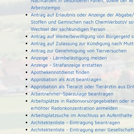
Nachtarbeit in besonderen Fällen, sowie der A
Arbeitstempo
Antrag auf Erlaubnis oder Anzeige der Abgabe/
Stoffen und Gemischen nach ChemVerbotsV so
Wechsel der sachkundigen Person
Antrag auf Weiterbewilligung von Bürgergeld s
Antrag auf Zulassung zur Kündigung nach Mutt
Antrag zur Genehmigung von Tierversuchen
Anzeige - Lärmbelästigung melden
Anzeige - Strafanzeige erstatten
Apothekennotdienst finden
Approbation als Arzt beantragen
Approbation als Tierarzt oder Tierärztin aus Dr
Arbeitnehmer-Sparzulage beantragen
Arbeitsplätze in Radonvorsorgegebieten oder i
erhöhter Radonkonzentration anmelden
Arbeitsplatzsuche im Anschluss an Aufenthalte
Architektenliste - Eintragung beantragen
Architektenliste - Eintragung einer Gesellscha