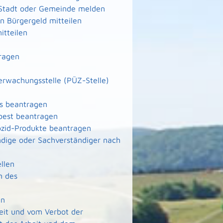
 Stadt oder Gemeinde melden
 Bürgergeld mitteilen
itteilen
ragen
berwachungsstelle (PÜZ-Stelle)
ms beantragen
best beantragen
ozid-Produkte beantragen
dige oder Sachverständiger nach
llen
n des
en
it und vom Verbot der