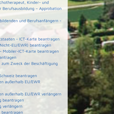
ychotherapeut, Kinder- und
r Berufsausbildung – Approbation
ubildenden und Berufsanfängern -
ttstaaten - ICT-Karte beantragen
e (Nicht-EU/EWR) beantragen
 - Mobiler-ICT-Karte beantragen
eantragen
ete zum Zweck der Beschäftigung
 Schweiz beantragen
aten außerhalb EU/EWR
aten außerhalb EU/EWR verlängern
g beantragen
g verlängern
g beantragen