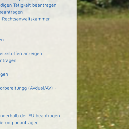
ndigen Tätigkeit beantragen
 beantragen
ie Rechtsanwaltskammer
en
eitsstoffen anzeigen
antragen
agen
orbereitungg (AVdual/AV) -
 innerhalb der EU beantragen
zierung beantragen