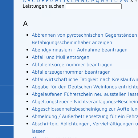
A
B
C
D
E
F
G
H
I
J
K
L
M
N
O
P
Q
R
S
T
U
V
W
X
Y
Leistungen suchen
A
Abbrennen von pyrotechnischen Gegenständen a
Befähigungsscheininhaber anzeigen
Abendgymnasium - Aufnahme beantragen
Abfall und Müll entsorgen
Abfallentsorgernummer beantragen
Abfallerzeugernummer beantragen
Abfallwirtschaftliche Tätigkeit nach Kreislaufw
Abgabe für den Deutschen Weinfonds entricht
Abgelaufenen Führerschein neu ausstellen lass
Abgeltungsteuer - Nichtveranlagungs-Beschei
Abgeschlossenheitsbescheinigung zur Aufteilu
Abmeldung / Außerbetriebsetzung für ein Fahr
Abschriften, Ablichtungen, Vervielfältigungen
lassen