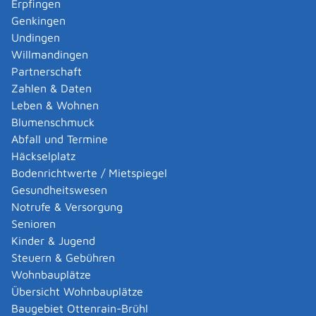
Erpfingen
Adoption eines ausländischen Kindes -
Genkingen
Umwandlung einer schwachen in eine starke
Undingen
Adoption beantragen
Willmandingen
Adoption eines deutschen Kindes - Beurkundung
Partnerschaft
von Amts wegen
Zahlen & Daten
Adoption eines erwachsenen Menschen beantragen
Leben & Wohnen
Adoptionspflege eines minderjährigen Kindes
Blumenschmuck
aufnehmen
Abfall und Termine
Adressänderung auf der eID-Karte beantragen
Häckselplatz
Adressbuch - Eintrag sperren lassen
Bodenrichtwerte / Mietspiegel
Akademische Gesundheitsberufe - Anerkennung der
Gesundheitswesen
Weiterbildung beantragen
Notrufe & Versorgung
Akademische Grade, Titel und Bezeichnungen bei
Senioren
anerkannten Spätaussiedlern - Gradumwandlungen
Kinder & Jugend
beantragen
Steuern & Gebühren
Akademische Grade, Titel und Bezeichnungen von
Wohnbauplätze
ausländischen Hochschulen führen
Übersicht Wohnbauplätze
Akteneinsicht in und außerhalb von
Baugebiet Ottenrain-Brühl