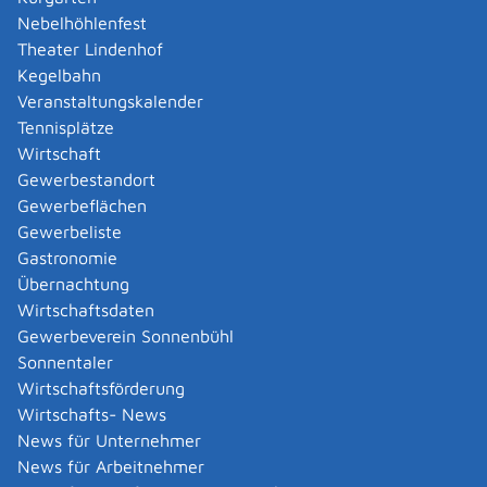
Amtliche Meldebestätigung ausstellen
Nebelhöhlenfest
Andere Strafanzeige stellen
Theater Lindenhof
Änderung bezüglich des Betriebs gentechnischer
Kegelbahn
Anlagen mitteilen
Veranstaltungskalender
Änderung der Gemeinschaftslizenz beantragen
Tennisplätze
Änderung des Entwicklungsziels einer Ökokonto-
Wirtschaft
Maßnahme beantragen
Gewerbestandort
Änderung des Wohnsitzes innerhalb derselben
Gewerbeflächen
Stadt oder Gemeinde melden
Gewerbeliste
Änderung nach Beantragung oder bei Bezug von
Gastronomie
Bürgergeld mitteilen
Übernachtung
Änderung persönlicher Daten der Hochschule
Wirtschaftsdaten
mitteilen
Gewerbeverein Sonnenbühl
Änderungen an die Krankenkasse melden
Sonnentaler
Anerkennung als gemeinnützige Stiftung
Wirtschaftsförderung
beantragen
Wirtschafts- News
Anerkennung als Pharmaberater beantragen
News für Unternehmer
Anerkennung als Prüf-, Zertifizierung- oder
News für Arbeitnehmer
Überwachungsstelle (PÜZ-Stelle) nach