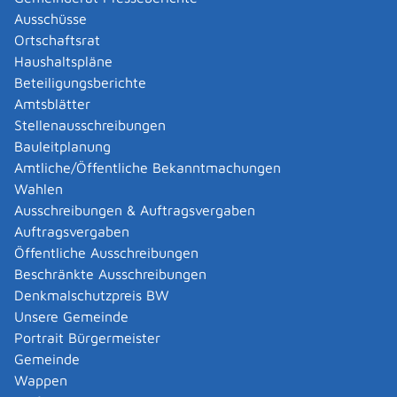
Abgelaufenen Führerschein neu ausstellen lassen
Ausschüsse
Abgeltungsteuer - Nichtveranlagungs-
Ortschaftsrat
Bescheinigung beantragen
Haushaltspläne
Abgeschlossenheitsbescheinigung zur Aufteilung
Beteiligungsberichte
eines Gebäudes beantragen
Amtsblätter
Abmeldung / Außerbetriebsetzung für ein Fahrzeug
Stellenausschreibungen
beantragen
Bauleitplanung
Abschriften, Ablichtungen, Vervielfältigungen und
Amtliche/Öffentliche Bekanntmachungen
Negative amtlich beglaubigen lassen
Wahlen
Abwasser entsorgen
Ausschreibungen & Auftragsvergaben
Abwasserbeseitigung - dezentrale Beseitigung von
Auftragsvergaben
Regenwasser beantragen oder anzeigen
Öffentliche Ausschreibungen
Abweichende Regelungen zum Schichtbetrieb
Beschränkte Ausschreibungen
beantragen
Denkmalschutzpreis BW
Abweichende Ruhezeit beantragen
Unsere Gemeinde
Adoption - Akteneinsicht beantragen
Portrait Bürgermeister
Adoption - sich als Adoptiveltern bewerben
Gemeinde
Adoption eines ausländischen Kindes -
Wappen
Beurkundung im Geburtenregister beantragen