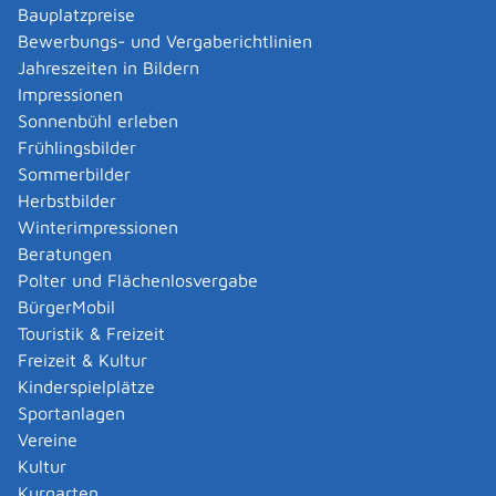
Verwaltungsverfahren beantragen
Bauplatzpreise
Allgemein bildende Schulen - zur Abendrealschule
Bewerbungs- und Vergaberichtlinien
anmelden
Jahreszeiten in Bildern
Als berechtigte Person Fahrzeugregisterauskunft
Impressionen
(Halterauskunft) beantragen
Sonnenbühl erleben
Als Servicedienstleisterin oder Servicedienstleister
Frühlingsbilder
im Rahmen der Geldwäscheaufsicht registrieren
Sommerbilder
Altenpfleger, Arbeitserzieher, Haus- und
Herbstbilder
Familienpfleger, Heilerziehungsassistent,
Winterimpressionen
Heilpädagoge, Jugend- und Heimerzieher,
Beratungen
Sozialarbeiter, Sozialpädagoge mit ausländischer
Polter und Flächenlosvergabe
Berufsausbildung – Erlaubnis zur Führung der
BürgerMobil
Berufsbezeichnung beantragen
Touristik & Freizeit
Altersrente - Rente bei vorzeitigem Eintritt in den
Freizeit & Kultur
Ruhestand beantragen
Kinderspielplätze
Altersrente für besonders langjährig Versicherte
Sportanlagen
beantragen
Vereine
Altersrente für schwerbehinderte Menschen
Kultur
beantragen
Kurgarten