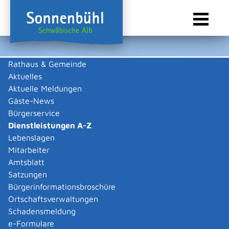
Rathaus & Gemeinde
Aktuelles
Sie sind hier:
Startseite Sonnenbühl
/
Rathaus & Gemeinde
/
Bürgerservice
/
Dienstleistungen A-Z
Aktuelle Meldungen
Gäste-News
Dienstleistungen A-Z
Bürgerservice
Dienstleistungen A-Z
Leistungen
Lebenslagen
Mitarbeiter
Amtsblatt
Die Beschreibungen der Dienstleistungen erklären eine
Satzungen
Vielzahl von kommunalen und staatlichen
Bürgerinformationsbroschüre
Verwaltungsvorgängen. Insbesondere erhalten Sie
Ortschaftsverwaltungen
Informationen zu den erforderlichen Unterlagen die zu
Schadensmeldung
einer bestimmen Verwaltungsdienstleistung notwendig
e-Formulare