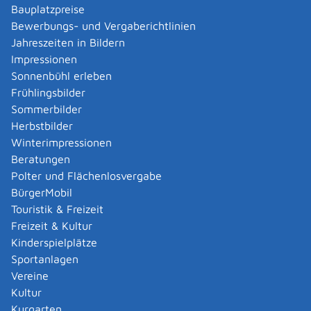
Verwaltungsverfahren beantragen
Bauplatzpreise
Allgemein bildende Schulen - zur Abendrealschule
Bewerbungs- und Vergaberichtlinien
anmelden
Jahreszeiten in Bildern
Als berechtigte Person Fahrzeugregisterauskunft
Impressionen
(Halterauskunft) beantragen
Sonnenbühl erleben
Als Servicedienstleisterin oder Servicedienstleister
Frühlingsbilder
im Rahmen der Geldwäscheaufsicht registrieren
Sommerbilder
Altenpfleger, Arbeitserzieher, Haus- und
Herbstbilder
Familienpfleger, Heilerziehungsassistent,
Winterimpressionen
Heilpädagoge, Jugend- und Heimerzieher,
Beratungen
Sozialarbeiter, Sozialpädagoge mit ausländischer
Polter und Flächenlosvergabe
Berufsausbildung – Erlaubnis zur Führung der
BürgerMobil
Berufsbezeichnung beantragen
Touristik & Freizeit
Altersrente - Rente bei vorzeitigem Eintritt in den
Freizeit & Kultur
Ruhestand beantragen
Kinderspielplätze
Altersrente für besonders langjährig Versicherte
Sportanlagen
beantragen
Vereine
Altersrente für schwerbehinderte Menschen
Kultur
beantragen
Kurgarten