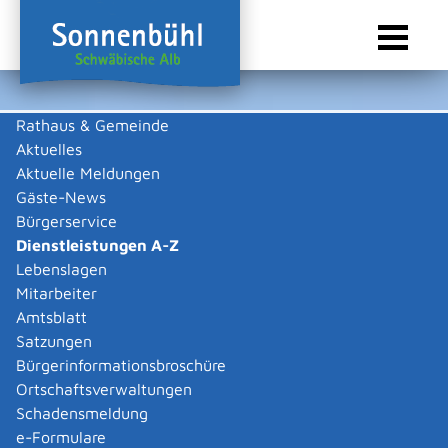
Rathaus & Gemeinde
Aktuelles
Sie sind hier:
Startseite Sonnenbühl
/
Rathaus & Gemeinde
/
Bürgerservice
/
Dienstleistungen A-Z
Aktuelle Meldungen
Gäste-News
Dienstleistungen A-Z
Bürgerservice
Dienstleistungen A-Z
Leistungen
Lebenslagen
Mitarbeiter
Amtsblatt
Die Beschreibungen der Dienstleistungen erklären eine
Satzungen
Vielzahl von kommunalen und staatlichen
Bürgerinformationsbroschüre
Verwaltungsvorgängen. Insbesondere erhalten Sie
Ortschaftsverwaltungen
Informationen zu den erforderlichen Unterlagen die zu
Schadensmeldung
einer bestimmen Verwaltungsdienstleistung notwendig
e-Formulare