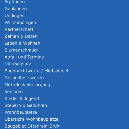
Erpfingen
Adoption eines ausländischen Kindes -
Genkingen
Umwandlung einer schwachen in eine starke
Undingen
Adoption beantragen
Willmandingen
Adoption eines deutschen Kindes - Beurkundung
Partnerschaft
von Amts wegen
Zahlen & Daten
Adoption eines erwachsenen Menschen beantragen
Leben & Wohnen
Adoptionspflege eines minderjährigen Kindes
Blumenschmuck
aufnehmen
Abfall und Termine
Adressänderung auf der eID-Karte beantragen
Häckselplatz
Adressbuch - Eintrag sperren lassen
Bodenrichtwerte / Mietspiegel
Akademische Gesundheitsberufe - Anerkennung der
Gesundheitswesen
Weiterbildung beantragen
Notrufe & Versorgung
Akademische Grade, Titel und Bezeichnungen bei
Senioren
anerkannten Spätaussiedlern - Gradumwandlungen
Kinder & Jugend
beantragen
Steuern & Gebühren
Akademische Grade, Titel und Bezeichnungen von
Wohnbauplätze
ausländischen Hochschulen führen
Übersicht Wohnbauplätze
Akteneinsicht in und außerhalb von
Baugebiet Ottenrain-Brühl