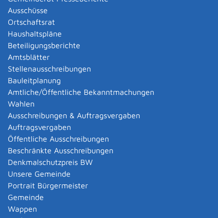
Abgelaufenen Führerschein neu ausstellen lassen
Ausschüsse
Abgeltungsteuer - Nichtveranlagungs-
Ortschaftsrat
Bescheinigung beantragen
Haushaltspläne
Abgeschlossenheitsbescheinigung zur Aufteilung
Beteiligungsberichte
eines Gebäudes beantragen
Amtsblätter
Abmeldung / Außerbetriebsetzung für ein Fahrzeug
Stellenausschreibungen
beantragen
Bauleitplanung
Abschriften, Ablichtungen, Vervielfältigungen und
Amtliche/Öffentliche Bekanntmachungen
Negative amtlich beglaubigen lassen
Wahlen
Abwasser entsorgen
Ausschreibungen & Auftragsvergaben
Abwasserbeseitigung - dezentrale Beseitigung von
Auftragsvergaben
Regenwasser beantragen oder anzeigen
Öffentliche Ausschreibungen
Abweichende Regelungen zum Schichtbetrieb
Beschränkte Ausschreibungen
beantragen
Denkmalschutzpreis BW
Abweichende Ruhezeit beantragen
Unsere Gemeinde
Adoption - Akteneinsicht beantragen
Portrait Bürgermeister
Adoption - sich als Adoptiveltern bewerben
Gemeinde
Adoption eines ausländischen Kindes -
Wappen
Beurkundung im Geburtenregister beantragen