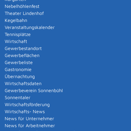
Amtliche Meldebestätigung ausstellen
Nebelhöhlenfest
Andere Strafanzeige stellen
Theater Lindenhof
Änderung bezüglich des Betriebs gentechnischer
Kegelbahn
Anlagen mitteilen
Veranstaltungskalender
Änderung der Gemeinschaftslizenz beantragen
Tennisplätze
Änderung des Entwicklungsziels einer Ökokonto-
Wirtschaft
Maßnahme beantragen
Gewerbestandort
Änderung des Wohnsitzes innerhalb derselben
Gewerbeflächen
Stadt oder Gemeinde melden
Gewerbeliste
Änderung nach Beantragung oder bei Bezug von
Gastronomie
Bürgergeld mitteilen
Übernachtung
Änderung persönlicher Daten der Hochschule
Wirtschaftsdaten
mitteilen
Gewerbeverein Sonnenbühl
Änderungen an die Krankenkasse melden
Sonnentaler
Anerkennung als gemeinnützige Stiftung
Wirtschaftsförderung
beantragen
Wirtschafts- News
Anerkennung als Pharmaberater beantragen
News für Unternehmer
Anerkennung als Prüf-, Zertifizierung- oder
News für Arbeitnehmer
Überwachungsstelle (PÜZ-Stelle) nach