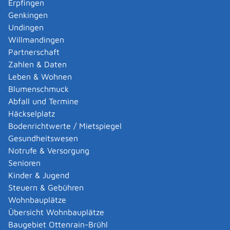
Erpfingen
Adoption eines ausländischen Kindes -
Genkingen
Umwandlung einer schwachen in eine starke
Undingen
Adoption beantragen
Willmandingen
Adoption eines deutschen Kindes - Beurkundung
Partnerschaft
von Amts wegen
Zahlen & Daten
Adoption eines erwachsenen Menschen beantragen
Leben & Wohnen
Adoptionspflege eines minderjährigen Kindes
Blumenschmuck
aufnehmen
Abfall und Termine
Adressänderung auf der eID-Karte beantragen
Häckselplatz
Adressbuch - Eintrag sperren lassen
Bodenrichtwerte / Mietspiegel
Akademische Gesundheitsberufe - Anerkennung der
Gesundheitswesen
Weiterbildung beantragen
Notrufe & Versorgung
Akademische Grade, Titel und Bezeichnungen bei
Senioren
anerkannten Spätaussiedlern - Gradumwandlungen
Kinder & Jugend
beantragen
Steuern & Gebühren
Akademische Grade, Titel und Bezeichnungen von
Wohnbauplätze
ausländischen Hochschulen führen
Übersicht Wohnbauplätze
Akteneinsicht in und außerhalb von
Baugebiet Ottenrain-Brühl