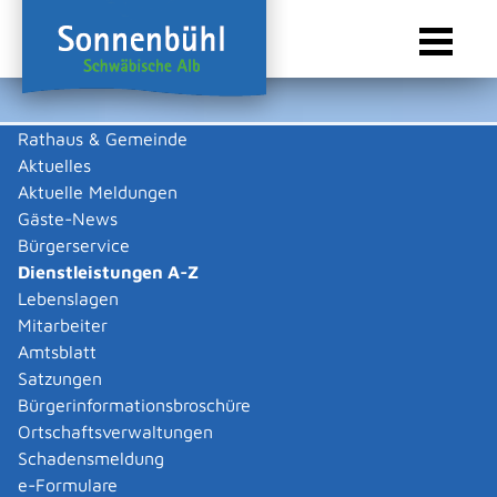
Rathaus & Gemeinde
Aktuelles
Sie sind hier:
Startseite Sonnenbühl
/
Rathaus & Gemeinde
/
Bürgerservice
/
Dienstleistungen A-Z
Aktuelle Meldungen
Gäste-News
Dienstleistungen A-Z
Bürgerservice
Dienstleistungen A-Z
Leistungen
Lebenslagen
Mitarbeiter
Amtsblatt
Die Beschreibungen der Dienstleistungen erklären eine
Satzungen
Vielzahl von kommunalen und staatlichen
Bürgerinformationsbroschüre
Verwaltungsvorgängen. Insbesondere erhalten Sie
Ortschaftsverwaltungen
Informationen zu den erforderlichen Unterlagen die zu
Schadensmeldung
einer bestimmen Verwaltungsdienstleistung notwendig
e-Formulare