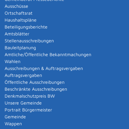
Abgelaufenen Führerschein neu ausstellen lassen
Ausschüsse
Abgeltungsteuer - Nichtveranlagungs-
Ortschaftsrat
Bescheinigung beantragen
Haushaltspläne
Abgeschlossenheitsbescheinigung zur Aufteilung
Beteiligungsberichte
eines Gebäudes beantragen
Amtsblätter
Abmeldung / Außerbetriebsetzung für ein Fahrzeug
Stellenausschreibungen
beantragen
Bauleitplanung
Abschriften, Ablichtungen, Vervielfältigungen und
Amtliche/Öffentliche Bekanntmachungen
Negative amtlich beglaubigen lassen
Wahlen
Abwasser entsorgen
Ausschreibungen & Auftragsvergaben
Abwasserbeseitigung - dezentrale Beseitigung von
Auftragsvergaben
Regenwasser beantragen oder anzeigen
Öffentliche Ausschreibungen
Abweichende Regelungen zum Schichtbetrieb
Beschränkte Ausschreibungen
beantragen
Denkmalschutzpreis BW
Abweichende Ruhezeit beantragen
Unsere Gemeinde
Adoption - Akteneinsicht beantragen
Portrait Bürgermeister
Adoption - sich als Adoptiveltern bewerben
Gemeinde
Adoption eines ausländischen Kindes -
Wappen
Beurkundung im Geburtenregister beantragen