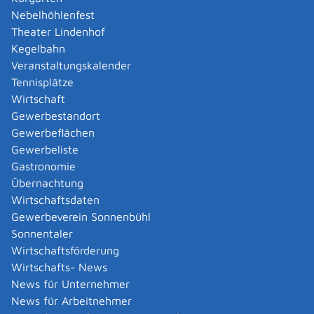
Amtliche Meldebestätigung ausstellen
Nebelhöhlenfest
Andere Strafanzeige stellen
Theater Lindenhof
Änderung bezüglich des Betriebs gentechnischer
Kegelbahn
Anlagen mitteilen
Veranstaltungskalender
Änderung der Gemeinschaftslizenz beantragen
Tennisplätze
Änderung des Entwicklungsziels einer Ökokonto-
Wirtschaft
Maßnahme beantragen
Gewerbestandort
Änderung des Wohnsitzes innerhalb derselben
Gewerbeflächen
Stadt oder Gemeinde melden
Gewerbeliste
Änderung nach Beantragung oder bei Bezug von
Gastronomie
Bürgergeld mitteilen
Übernachtung
Änderung persönlicher Daten der Hochschule
Wirtschaftsdaten
mitteilen
Gewerbeverein Sonnenbühl
Änderungen an die Krankenkasse melden
Sonnentaler
Anerkennung als gemeinnützige Stiftung
Wirtschaftsförderung
beantragen
Wirtschafts- News
Anerkennung als Pharmaberater beantragen
News für Unternehmer
Anerkennung als Prüf-, Zertifizierung- oder
News für Arbeitnehmer
Überwachungsstelle (PÜZ-Stelle) nach