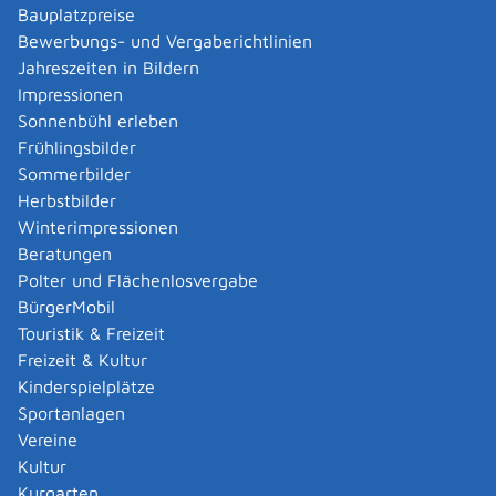
Verwaltungsverfahren beantragen
Bauplatzpreise
Allgemein bildende Schulen - zur Abendrealschule
Bewerbungs- und Vergaberichtlinien
anmelden
Jahreszeiten in Bildern
Als berechtigte Person Fahrzeugregisterauskunft
Impressionen
(Halterauskunft) beantragen
Sonnenbühl erleben
Als Servicedienstleisterin oder Servicedienstleister
Frühlingsbilder
im Rahmen der Geldwäscheaufsicht registrieren
Sommerbilder
Altenpfleger, Arbeitserzieher, Haus- und
Herbstbilder
Familienpfleger, Heilerziehungsassistent,
Winterimpressionen
Heilpädagoge, Jugend- und Heimerzieher,
Beratungen
Sozialarbeiter, Sozialpädagoge mit ausländischer
Polter und Flächenlosvergabe
Berufsausbildung – Erlaubnis zur Führung der
BürgerMobil
Berufsbezeichnung beantragen
Touristik & Freizeit
Altersrente - Rente bei vorzeitigem Eintritt in den
Freizeit & Kultur
Ruhestand beantragen
Kinderspielplätze
Altersrente für besonders langjährig Versicherte
Sportanlagen
beantragen
Vereine
Altersrente für schwerbehinderte Menschen
Kultur
beantragen
Kurgarten