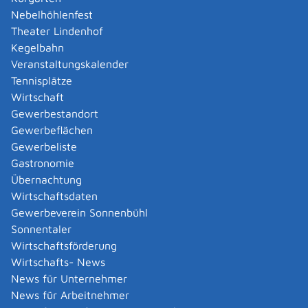
werden
Nebelhöhlenfest
Ehrenpatenschaft durch den Bundespräsidenten
Theater Lindenhof
beantragen
Kegelbahn
eID-Karte als europäische Bürgerin oder
Veranstaltungskalender
europäischer Bürger beantragen
Tennisplätze
Ein Bürgerbegehren einreichen
Wirtschaft
Einwohnerantrag stellen
Gewerbestandort
Einzugstermin bestätigen
Gewerbeflächen
(Wohnungsgeberbescheinigung)
Gewerbeliste
Erdbestattung - Beerdigung beauftragen
Gastronomie
Erlaubnis als Pfandleiher oder Pfandvermittler
Übernachtung
beantragen
Wirtschaftsdaten
Erlaubnis für Versteigerungen beantragen
Gewerbeverein Sonnenbühl
Erlaubnis zum Verkauf von Waren auf Messen,
Sonnentaler
Festen und zu besonderen Anlässen beantragen
Wirtschaftsförderung
Erschließungsbeiträge zahlen
Wirtschafts- News
Erwerbsminderungsrente beantragen
News für Unternehmer
Feuerbestattung beantragen
News für Arbeitnehmer
Fischereischein beantragen