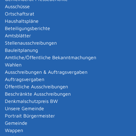
Ortsbauamt
Ausschüsse
Presse- und Öffentlichkeitsarbeit
Ortschaftsrat
Tourist-Info
Haushaltspläne
Beteiligungsberichte
Leistungen
Amtsblätter
Stellenausschreibungen
Abbrennen von pyrotechnischen Gegenständen als
Bauleitplanung
Erlaubnis- oder Befähigungsscheininhaber anzeigen
Amtliche/Öffentliche Bekanntmachungen
Abschriften, Ablichtungen, Vervielfältigungen und
Wahlen
Negative amtlich beglaubigen lassen
Ausschreibungen & Auftragsvergaben
Abwasser entsorgen
Auftragsvergaben
Adoption - Akteneinsicht beantragen
Öffentliche Ausschreibungen
Adoption eines ausländischen Kindes -
Beschränkte Ausschreibungen
Beurkundung im Geburtenregister beantragen
Denkmalschutzpreis BW
Adoption eines deutschen Kindes - Beurkundung
Unsere Gemeinde
von Amts wegen
Portrait Bürgermeister
Adressänderung auf der eID-Karte beantragen
Gemeinde
Adressbuch - Eintrag sperren lassen
Wappen
Änderung des Wohnsitzes innerhalb derselben