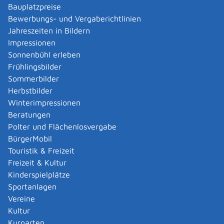
Baumfällgenehmigung beantragen
Bauplatzpreise
Bebauungsplan einsehen
Bewerbungs- und Vergaberichtlinien
Bewohnerparkausweis beantragen
Jahreszeiten in Bildern
Bombenfund oder andere Kampfmittel melden
Impressionen
Breitband-Portal: Antragsbearbeitung nach § 127
Sonnenbühl erleben
TKG
Frühlingsbilder
Buchführungshelfer anmelden
Sommerbilder
Durchführung von Wochenmärkten beantragen
Herbstbilder
Ehefähigkeitszeugnis beantragen
Winterimpressionen
Ehenamen bestimmen
Beratungen
Eheschließung anmelden
Polter und Flächenlosvergabe
Eheschließung bei geschiedenen oder verwitweten
BürgerMobil
Verlobten anmelden
Touristik & Freizeit
Eheschließung bei sorgeberechtigten Partnern
Freizeit & Kultur
anmelden
Kinderspielplätze
Eheschließung mit einer oder einem ausländischen
Sportanlagen
Staatsangehörigen anmelden
Vereine
Ehrenamtliche Richterin oder ehrenamtlicher
Kultur
Richter (Schöffen) beim Strafgericht - berufen
Kurgarten