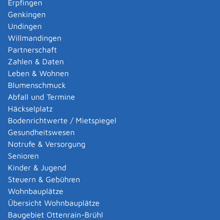
Erpfingen
Stadt oder Gemeinde melden
Genkingen
Altersrente - Rente bei vorzeitigem Eintritt in den
Undingen
Ruhestand beantragen
Willmandingen
Altersrente für schwerbehinderte Menschen
Partnerschaft
beantragen
Zahlen & Daten
Amtliche Meldebestätigung ausstellen
Leben & Wohnen
Anzeige - Lärmbelästigung melden
Blumenschmuck
Aufgraben einer Straße für Leitungsverlegung
Abfall und Termine
beantragen
Häckselplatz
Ausgesetzte oder freilaufende Haustiere melden
Bodenrichtwerte / Mietspiegel
(Fundtiere)
Gesundheitswesen
Auskunft aus der Kaufpreissammlung beantragen
Notrufe & Versorgung
Ausnahme vom Gesetz über die Sonntage und
Senioren
Feiertage beantragen
Kinder & Jugend
Ausstellung einer Eheurkunde beantragen
Steuern & Gebühren
Ausstellung eines Leichenpasses beantragen
Wohnbauplätze
Ausweispflicht - Befreiung beantragen
Übersicht Wohnbauplätze
Baulastenverzeichnis - Einsicht nehmen
Baugebiet Ottenrain-Brühl