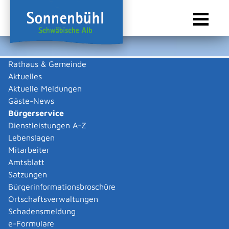
Rathaus & Gemeinde
Aktuelles
Sie sind hier:
Startseite Sonnenbühl
/
Rathaus & Gemeinde
/
Bürgerservice
Aktuelle Meldungen
Bürgerservice
Gäste-News
Bürgerservice
Dienstleistungen A-Z
Lebenslagen
Behördenwegweiser
Mitarbeiter
Amtsblatt
Gemeinde Sonnenbühl
Satzungen
Bürgerinformationsbroschüre
Allgemeine Informationen
Ortschaftsverwaltungen
Zugehörige Leistungen
Schadensmeldung
Formulare und Onlinedienste
e-Formulare