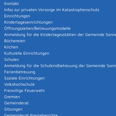
72820
Tourist-Information Sonnenbühl
Kontakt
Zur elektronischen Fahrplanauskunft
Infos zur privaten Vorsorge im Katastrophenschutz
Einrichtungen
Organisationseinheiten
Kindertageseinrichtungen
Öffnungszeiten/Betreuungsmodelle
Einwohnermeldeamt
Anmeldung für die Kindertagesstätten der Gemeinde Sonn
Ortschaftsverwaltung
Büchereien
Standesamt
Kirchen
Kulturelle Einrichtungen
Übergeordnete Dienststellen
Schulen
Gemeinde Sonnenbühl
Anmeldung für die Schulkindbetreuung der Gemeinde Son
Ferienbetreuung
|
|
Soziale Einrichtungen
Volkshochschule
Freiwillige Feuerwehr
Gremien
Gemeinderat
Datenschutz
|
Impressum
p
owered by
Sitzungen
Komm.ONE
Gemeinderat Presseberichte