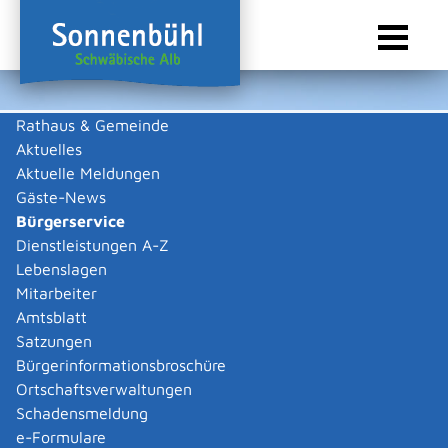
Rathaus & Gemeinde
Aktuelles
Sie sind hier:
Startseite Sonnenbühl
/
Rathaus & Gemeinde
/
Bürgerservice
Aktuelle Meldungen
Bürgerservice
Gäste-News
Bürgerservice
Dienstleistungen A-Z
Lebenslagen
Behördenwegweiser
Mitarbeiter
Amtsblatt
Ordnungsamt
Satzungen
Bürgerinformationsbroschüre
Ortschaftsverwaltungen
Hausanschrift
Schadensmeldung
Trochtelfinger Straße 1
e-Formulare