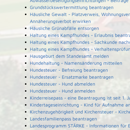
Abwasserbeseitigungseinrichtungen - Beiträge
Grundstückswertermittlung beantragen
Häusliche Gewalt - Platzverweis, Wohnungsver
Annäherungsverbot erwirken
Häusliche Grünabfälle entsorgen
Haltung eines Kampfhundes - Erlaubnis beant
Haltung eines Kampfhundes - Sachkunde nach
Haltung eines Kampfhundes - Verhaltensprüfu
Hausgeburt dem Standesamt melden
Hundehaltung - Namensänderung mitteilen
Hundesteuer - Befreiung beantragen
Hundesteuer - Ersatzmarke beantragen
Hundesteuer - Hund abmelden
Hundesteuer - Hund anmelden
Kinderreisepass - eine Beantragung ist seit 1.
Kindertageseinrichtung - Kind für Aufnahme 
Kirchenzugehörigkeit und Kirchensteuer - Kirche
Landesfamilienpass beantragen
Landesprogramm STÄRKE - Informationen für El