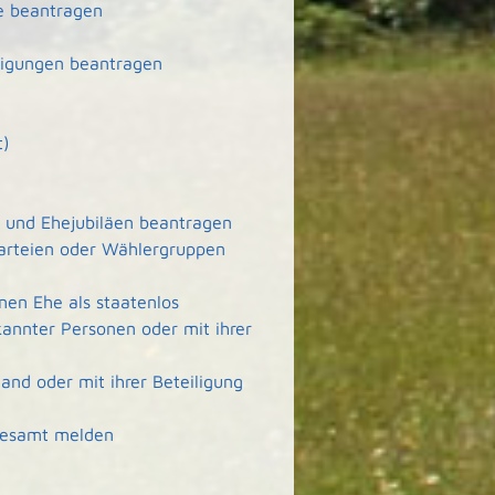
e beantragen
tigungen beantragen
t)
- und Ehejubiläen beantragen
arteien oder Wählergruppen
en Ehe als staatenlos
kannter Personen oder mit ihrer
nd oder mit ihrer Beteiligung
desamt melden