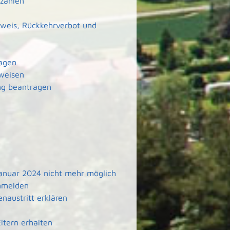
 zahlen
weis, Rückkehrverbot und
ragen
weisen
ng beantragen
 Januar 2024 nicht mehr möglich
anmelden
naustritt erklären
tern erhalten