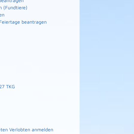
 beantragen
n (Fundtiere)
en
Feiertage beantragen
127 TKG
eten Verlobten anmelden