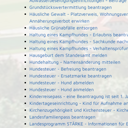
Abwasserbeseitigungseinrichtungen - Beiträge
Grundstückswertermittlung beantragen
Häusliche Gewalt - Platzverweis, Wohnungsver
Annäherungsverbot erwirken
Häusliche Grünabfälle entsorgen
Haltung eines Kampfhundes - Erlaubnis beant
Haltung eines Kampfhundes - Sachkunde nach
Haltung eines Kampfhundes - Verhaltensprüfu
Hausgeburt dem Standesamt melden
Hundehaltung - Namensänderung mitteilen
Hundesteuer - Befreiung beantragen
Hundesteuer - Ersatzmarke beantragen
Hundesteuer - Hund abmelden
Hundesteuer - Hund anmelden
Kinderreisepass - eine Beantragung ist seit 1.
Kindertageseinrichtung - Kind für Aufnahme 
Kirchenzugehörigkeit und Kirchensteuer - Kirche
Landesfamilienpass beantragen
Landesprogramm STÄRKE - Informationen für El