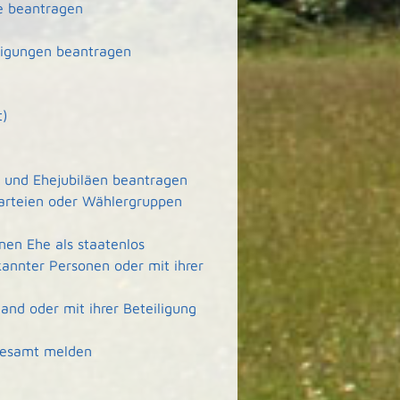
e beantragen
tigungen beantragen
t)
- und Ehejubiläen beantragen
arteien oder Wählergruppen
en Ehe als staatenlos
kannter Personen oder mit ihrer
nd oder mit ihrer Beteiligung
desamt melden