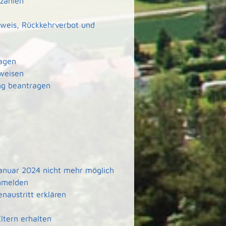
 zahlen
weis, Rückkehrverbot und
ragen
weisen
ng beantragen
 Januar 2024 nicht mehr möglich
anmelden
naustritt erklären
tern erhalten