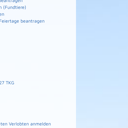
 beantragen
n (Fundtiere)
en
Feiertage beantragen
127 TKG
eten Verlobten anmelden