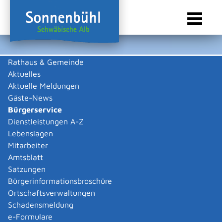
Rathaus & Gemeinde
Aktuelles
Sie sind hier:
Startseite Sonnenbühl
/
Rathaus & Gemeinde
/
Bürgerservice
Aktuelle Meldungen
Bürgerservice
Gäste-News
Bürgerservice
Dienstleistungen A-Z
Lebenslagen
Behördenwegweiser
Mitarbeiter
Amtsblatt
Gemeinde Sonnenbühl
Satzungen
Bürgerinformationsbroschüre
Allgemeine Informationen
Ortschaftsverwaltungen
Zugehörige Leistungen
Schadensmeldung
Formulare und Onlinedienste
e-Formulare