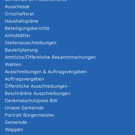
Ortsbauamt
Ausschüsse
Presse- und Öffentlichkeitsarbeit
Ortschaftsrat
Tourist-Info
Haushaltspläne
Beteiligungsberichte
Leistungen
Amtsblätter
Stellenausschreibungen
Abbrennen von pyrotechnischen Gegenständen als
Bauleitplanung
Erlaubnis- oder Befähigungsscheininhaber anzeigen
Amtliche/Öffentliche Bekanntmachungen
Abschriften, Ablichtungen, Vervielfältigungen und
Wahlen
Negative amtlich beglaubigen lassen
Ausschreibungen & Auftragsvergaben
Abwasser entsorgen
Auftragsvergaben
Adoption - Akteneinsicht beantragen
Öffentliche Ausschreibungen
Adoption eines ausländischen Kindes -
Beschränkte Ausschreibungen
Beurkundung im Geburtenregister beantragen
Denkmalschutzpreis BW
Adoption eines deutschen Kindes - Beurkundung
Unsere Gemeinde
von Amts wegen
Portrait Bürgermeister
Adressänderung auf der eID-Karte beantragen
Gemeinde
Adressbuch - Eintrag sperren lassen
Wappen
Änderung des Wohnsitzes innerhalb derselben