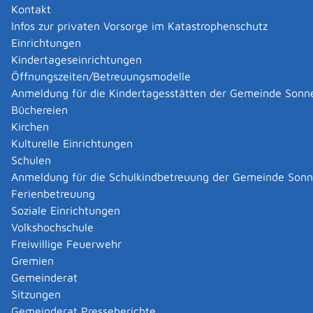
Kontakt
Hausanschrift
Infos zur privaten Vorsorge im Katastrophenschutz
Einrichtungen
Trochtelfinger Straße 1
72820
Tourist-Information Sonnenbühl
Kindertageseinrichtungen
Zur elektronischen Fahrplanauskunft
Öffnungszeiten/Betreuungsmodelle
Anmeldung für die Kindertagesstätten der Gemeinde Sonn
Kontakt
Büchereien
Kirchen
Telefon
(0
71
28) 92
50
Kulturelle Einrichtungen
Fax
(0
71
28) 925-50
E-Mail
info@sonnenbuehl.de
Schulen
Servicekonto
Sichere Servicekonto-Nachricht
Anmeldung für die Schulkindbetreuung der Gemeinde Son
über service-bw.de senden
Ferienbetreuung
Internet
https://www.sonnenbuehl.de/start.html
Soziale Einrichtungen
Volkshochschule
Organisationseinheiten
Freiwillige Feuerwehr
Gremien
Finanzverwaltung
Gemeinderat
Hauptamt
Sitzungen
Ordnungsamt
Gemeinderat Presseberichte