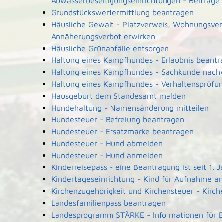
Abwasserbeseitigungseinrichtungen - Beiträge
Grundstückswertermittlung beantragen
Häusliche Gewalt - Platzverweis, Wohnungsver
Annäherungsverbot erwirken
Häusliche Grünabfälle entsorgen
Haltung eines Kampfhundes - Erlaubnis beant
Haltung eines Kampfhundes - Sachkunde nach
Haltung eines Kampfhundes - Verhaltensprüfu
Hausgeburt dem Standesamt melden
Hundehaltung - Namensänderung mitteilen
Hundesteuer - Befreiung beantragen
Hundesteuer - Ersatzmarke beantragen
Hundesteuer - Hund abmelden
Hundesteuer - Hund anmelden
Kinderreisepass - eine Beantragung ist seit 1.
Kindertageseinrichtung - Kind für Aufnahme 
Kirchenzugehörigkeit und Kirchensteuer - Kirche
Landesfamilienpass beantragen
Landesprogramm STÄRKE - Informationen für El