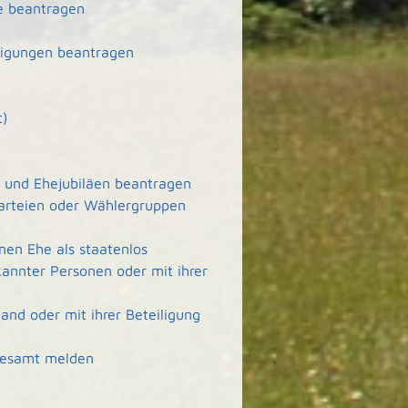
e beantragen
tigungen beantragen
t)
- und Ehejubiläen beantragen
arteien oder Wählergruppen
en Ehe als staatenlos
kannter Personen oder mit ihrer
nd oder mit ihrer Beteiligung
desamt melden