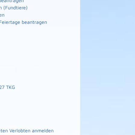
 beantragen
n (Fundtiere)
en
Feiertage beantragen
127 TKG
eten Verlobten anmelden