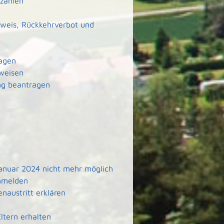
 zahlen
weis, Rückkehrverbot und
ragen
weisen
ng beantragen
 Januar 2024 nicht mehr möglich
anmelden
naustritt erklären
tern erhalten