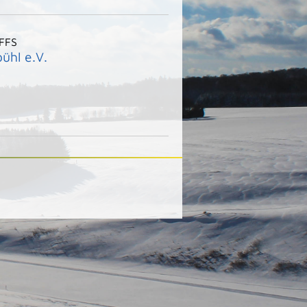
 FFS
ühl e.V.