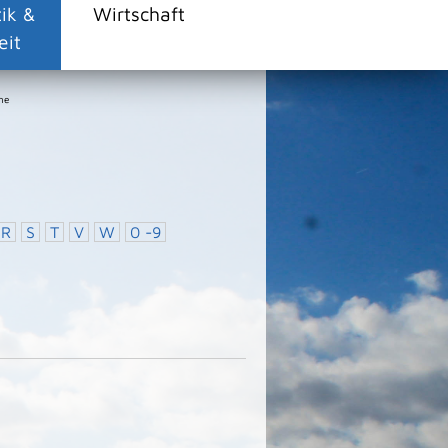
tik &
Wirtschaft
eit
ne
R
S
T
V
W
0 -9