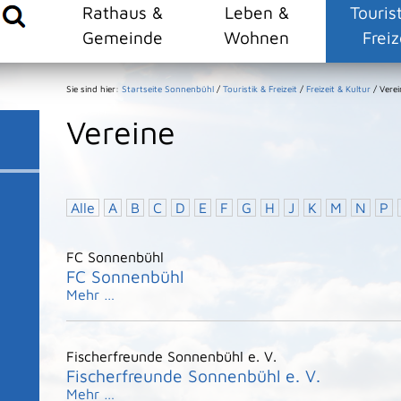
Rathaus &
Leben &
Touris
Gemeinde
Wohnen
Freiz
Sie sind hier:
Startseite Sonnenbühl
/
Touristik & Freizeit
/
Freizeit & Kultur
/
Verei
Vereine
Alle
A
B
C
D
E
F
G
H
J
K
M
N
P
FC Sonnenbühl
FC Sonnenbühl
Mehr …
Fischerfreunde Sonnenbühl e. V.
Fischerfreunde Sonnenbühl e. V.
Mehr …