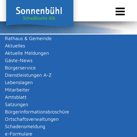
Rathaus & Gemeinde
Aktuelles
Sie sind hier:
Startseite Sonnenbühl
/
Touristik & Freizeit
/
Freizeit & Kultur
/
Vereine
Aktuelle Meldungen
Vereine
Gäste-News
Bürgerservice
Dienstleistungen A-Z
Lebenslagen
Alle
F
K
V
Mitarbeiter
Amtsblatt
Förderverein Familienfreundliches Sonnenbühl e.V. FFS
Satzungen
Förderverein Familienfreundliches Sonnenbühl
Bürgerinformationsbroschüre
e.V.
Ortschaftsverwaltungen
Kurzbeschreibung
Schadensmeldung
instagram: ffsonnenbuehl
e-Formulare