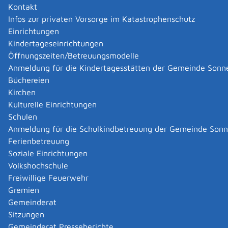
Facebook: FFSonnenbühl
Kontakt
Mehr …
Infos zur privaten Vorsorge im Katastrophenschutz
Einrichtungen
Kindertageseinrichtungen
Krankenpflegeförderverein Sonnenbühl e.V.
Öffnungszeiten/Betreuungsmodelle
Krankenpflegeförderverein Sonnenbühl e.V.
Mehr …
Anmeldung für die Kindertagesstätten der Gemeinde Sonn
Büchereien
Kirchen
Verein für kleine Helden Am Steinbühl e.V.
Kulturelle Einrichtungen
Verein für kleine Helden Am Steinbühl e.V.
Schulen
Kurzbeschreibung
Anmeldung für die Schulkindbetreuung der Gemeinde Son
Förderverein für Kinderhaus und Schule in Undingen
Ferienbetreuung
Mehr …
Soziale Einrichtungen
Volkshochschule
Freiwillige Feuerwehr
|
|
Gremien
Gemeinderat
Datenschutz
|
Impressum
p
owered by
Sitzungen
Komm.ONE
Gemeinderat Presseberichte