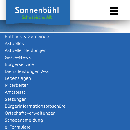
Rathaus & Gemeinde
Aktuelles
Sie sind hier:
Startseite Sonnenbühl
/
Touristik & Freizeit
/
Freizeit & Kultur
/
Vereine
Aktuelle Meldungen
Suche
Gäste-News
Bürgerservice
Dienstleistungen A-Z
Lebenslagen
Mitarbeiter
Suchen
Erweiterte Suche
Amtsblatt
Satzungen
Erweiterte Suche
Bürgerinformationsbroschüre
Ortschaftsverwaltungen
Beschränken auf Bereich
Schadensmeldung
Auswahl aufheben
|
Alles auswählen
e-Formulare