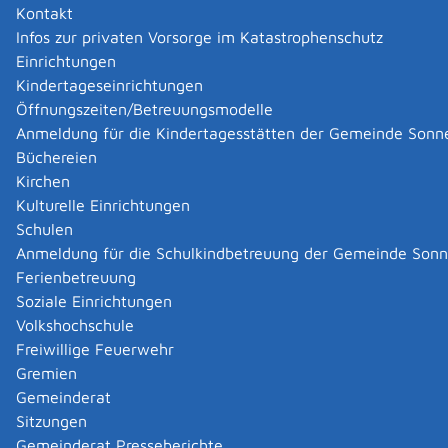
Kontakt
Infos zur privaten Vorsorge im Katastrophenschutz
Ausschlussbegriffe
Einrichtungen
Kindertageseinrichtungen
Dateityp
Öffnungszeiten/Betreuungsmodelle
Anmeldung für die Kindertagesstätten der Gemeinde Sonn
Büchereien
Kirchen
Kulturelle Einrichtungen
|
|
Schulen
Anmeldung für die Schulkindbetreuung der Gemeinde Son
Ferienbetreuung
Soziale Einrichtungen
Volkshochschule
Freiwillige Feuerwehr
Gremien
Gemeinderat
Datenschutz
|
Impressum
p
owered by
Sitzungen
Komm.ONE
Gemeinderat Presseberichte