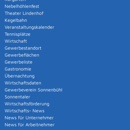
Nebelhöhlenfest
Das Vorhaben darf den Festsetzungen des
Theater Lindenhof
Bebauungsplans nicht widersprechen.
Kegelbahn
Es handelt sich um eines der folgenden
Veranstaltungskalender
Bauvorhaben:
Tennisplätze
ein Wohngebäude
Wirtschaft
ein freistehendes Gebäude mit einer Höhe bis
Gewerbestandort
zu 7 Meter und nicht mehr als zwei
Gewerbeflächen
Nutzungseinheiten von insgesamt nicht mehr
Gewerbeliste
als 400
Quadratmeter
(Gebäudeklasse 1 nach
Gastronomie
der Landesbauordnung), ausgenommen
Übernachtung
Gaststätten
Wirtschaftsdaten
ein freistehendes land- oder forstwirtschaftlich
Gewerbeverein Sonnenbühl
genutztes Gebäude (Gebäudeklasse 1 nach der
Sonnentaler
Landesbauordnung),
Wirtschaftsförderung
ein Gebäude mit einer Höhe bis zu 7 Meter und
Wirtschafts- News
nicht mehr als zwei Nutzungseinheiten von
News für Unternehmer
insgesamt nicht mehr als 400
Quadratmeter
News für Arbeitnehmer
(Gebäudeklasse 2 nach der