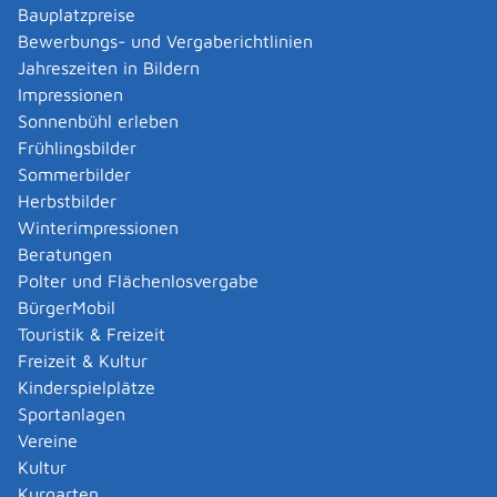
die untere Baurechtsbehörde
Bauplatzpreise
Untere Baurechtsbehörde ist je nach Ort, in dem das
Bewerbungs- und Vergaberichtlinien
Bauvorhaben liegt:
Jahreszeiten in Bildern
die Gemeinde-/Stadtverwaltung oder
Impressionen
das Landratsamt.
Sonnenbühl erleben
Frühlingsbilder
Landratsamt Reutlingen
Sommerbilder
Herbstbilder
Leistungsdetails
Winterimpressionen
Beratungen
Voraussetzungen
Polter und Flächenlosvergabe
Ihr Bauvorhaben ist nicht verfahrensfrei.
BürgerMobil
Das Bauvorhaben liegt im Geltungsbereich eines
Touristik & Freizeit
Bebauungsplanes, der mindestens Festsetzungen
Freizeit & Kultur
enthält über
Kinderspielplätze
die Art (zum Beispiel Wohnen, Gewerbe) und
Sportanlagen
das Maß (Größe) der baulichen Nutzung,
Vereine
die überbaubaren Grundstücksflächen und
Kultur
die örtlichen Verkehrsflächen.
Kurgarten