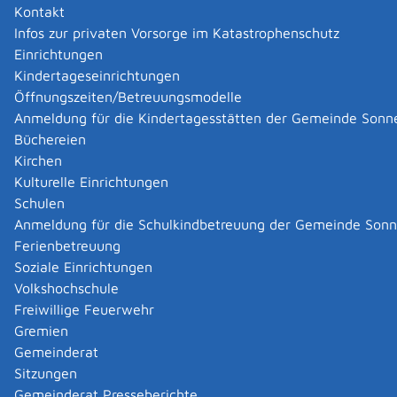
Leistung zur Prävention, Leistung zur medizinischen
Kontakt
Rehabilitation, Leistung zur Teilhabe am Arbeitsleben,
Infos zur privaten Vorsorge im Katastrophenschutz
Leistung zur Nachsorge und sonstigen Leistungen zur
Einrichtungen
Teilhabe.
Kindertageseinrichtungen
Das Übergangsgeld hat dabei eine
Öffnungszeiten/Betreuungsmodelle
Entgeltersatzfunktion und soll Sie während der Dauer
Anmeldung für die Kindertagesstätten der Gemeinde Sonn
der Rehabilitationsmaßnahme wirtschaftlich absichern.
Büchereien
Einen Anspruch auf Übergangsgeld haben Sie nur,
Kirchen
wenn die versicherungsrechtlichen Voraussetzungen (§
Kulturelle Einrichtungen
11 SGB VI) erfüllt sind.
Schulen
Anmeldung für die Schulkindbetreuung der Gemeinde Son
Zuständige Stelle
Ferienbetreuung
Soziale Einrichtungen
Deutsche Rentenversicherung
Volkshochschule
Agentur für Arbeit Reutlingen
Freiwillige Feuerwehr
Deutsche Rentenversicherung Baden-Württemberg -
Hauptsitz Karlsruhe
Gremien
Deutsche Rentenversicherung Baden-Württemberg -
Gemeinderat
Regionalzentrum Reutlingen
Sitzungen
Gemeinderat Presseberichte