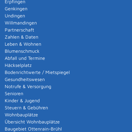
Erpfingen
auf Übergangsgeld haben. Dies ist dann der Fall, wenn
Genkingen
Sie unmittelbar vor Beginn der Maßnahme
Undingen
Arbeitsentgelt erzielten und Beiträge zur
Willmandingen
Rentenversicherung gezahlt haben. Hieraus berechnet
Partnerschaft
sich dann das Übergangsgeld.
Zahlen & Daten
Bei Selbstständigkeit muss unmittelbar vor Beginn der
Leben & Wohnen
Maßnahme Arbeitseinkommen erzielt worden sein. Des
Blumenschmuck
Weiteren müssen im Kalenderjahr vor Beginn der
Abfall und Termine
Maßnahme Rentenversicherungsbeiträge entrichtet
Häckselplatz
worden sein. Auf der Basis dieser Beiträge wird das
Bodenrichtwerte / Mietspiegel
Übergangsgeld berechnet.
Gesundheitswesen
Wurde unmittelbar vor Beginn der Maßnahme
Notrufe & Versorgung
Arbeitslosengeld I, Krankengeld oder Verletztengeld
Senioren
bezogen, kann ein Anspruch entstehen, wenn aus dem
Kinder & Jugend
der Leistung zugrunde liegenden Entgelt / Einkommen
Steuern & Gebühren
Beiträge zur Rentenversicherung gezahlt worden sind.
Wohnbauplätze
Auf Grundlage der bezogenen Sozialleistungen wird
Übersicht Wohnbauplätze
dann das Übergangsgeld berechnet.
Baugebiet Ottenrain-Brühl