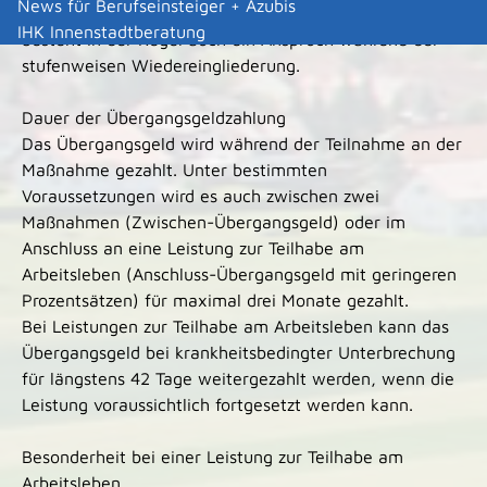
News für Berufseinsteiger + Azubis
Bestand zuvor ein Anspruch auf Übergangsgeld,
IHK Innenstadtberatung
besteht in der Regel auch ein Anspruch während der
stufenweisen Wiedereingliederung.
Dauer der Übergangsgeldzahlung
Das Übergangsgeld wird während der Teilnahme an der
Maßnahme gezahlt. Unter bestimmten
Voraussetzungen wird es auch zwischen zwei
Maßnahmen (Zwischen-Übergangsgeld) oder im
Anschluss an eine Leistung zur Teilhabe am
Arbeitsleben (Anschluss-Übergangsgeld mit geringeren
Prozentsätzen) für maximal drei Monate gezahlt.
Bei Leistungen zur Teilhabe am Arbeitsleben kann das
Übergangsgeld bei krankheitsbedingter Unterbrechung
für längstens 42 Tage weitergezahlt werden, wenn die
Leistung voraussichtlich fortgesetzt werden kann.
Besonderheit bei einer Leistung zur Teilhabe am
Arbeitsleben