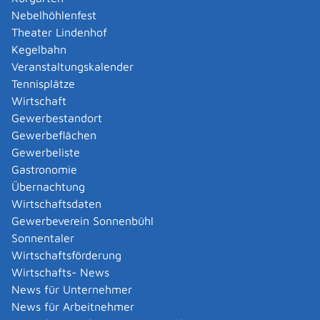
Rentenversicherung gezahlt, lediglich wenn kein
Nebelhöhlenfest
Nachweis über die Elterneigenschaft vorliegt, wird vom
Theater Lindenhof
Übergangsgeld der Beitragszuschlag zur sozialen
Kegelbahn
Pflegeversicherung abgezogen.
Veranstaltungskalender
Wird die Elterneigenschaft innerhalb von drei Monaten
Tennisplätze
nach Erteilung des Übergangsgeldbescheides
Wirtschaft
nachgewiesen , erfolgt eine rückwirkende
Gewerbestandort
Neuberechnung des Übergangsgeldes, ansonsten kann
Gewerbeflächen
die Neuberechnung erst nach dem Monat erfolgen, in
Gewerbeliste
dem der Nachweis der Elterneigenschaft erbracht wird.
Gastronomie
Übernachtung
Stufenweise Wiedereingliederung
Wirtschaftsdaten
Wurde eine Leistung zur medizinischen Rehabilitation
Gewerbeverein Sonnenbühl
von der gesetzlichen Rentenversicherung durchgeführt,
Sonnentaler
ist unter bestimmten Voraussetzungen danach eine
Wirtschaftsförderung
stufenweise Wiedereingliederung am bisherigen
Wirtschafts- News
Arbeitsplatz möglich. Die Arbeitszeit wird hierbei
News für Unternehmer
schrittweise gesteigert, bis wieder die volle
News für Arbeitnehmer
Leistungsfähigkeit erreicht wird.