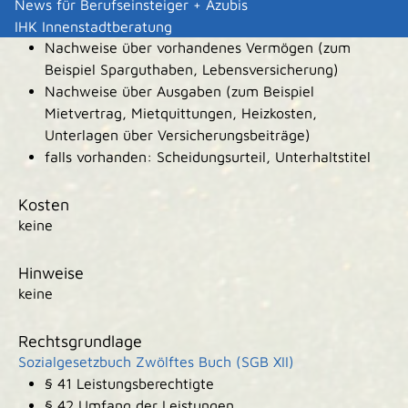
oder der Partnerin, Arbeitslosengeldbescheid oder
News für Berufseinsteiger + Azubis
sonstige Sozialleistungen)
IHK Innenstadtberatung
Nachweise über vorhandenes Vermögen (zum
Beispiel Sparguthaben, Lebensversicherung)
Nachweise über Ausgaben (zum Beispiel
Mietvertrag, Mietquittungen, Heizkosten,
Unterlagen über Versicherungsbeiträge)
falls vorhanden: Scheidungsurteil, Unterhaltstitel
Kosten
keine
Hinweise
keine
Rechtsgrundlage
Sozialgesetzbuch Zwölftes Buch (SGB XII)
§ 41
Leistungsberechtigte
§ 42 Umfang der Leistungen