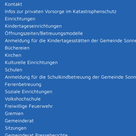
Jahre alt und dauerhaft voll erwerbsgemindert sind
Kontakt
oder die für den Rentenbeginn maßgebliche
Infos zur privaten Vorsorge im Katastrophenschutz
Altersgrenze erreicht haben. Weitere Voraussetzung ist,
Einrichtungen
dass Ihr eigenes Einkommen und Vermögen oder das
Kindertageseinrichtungen
Ihres Ehe- oder Lebenspartners beziehungsweise Ihrer
Öffnungszeiten/Betreuungsmodelle
Ehe- oder Lebenspartnerin nicht ausreicht.
Anmeldung für die Kindertagesstätten der Gemeinde Sonn
Hinweis: Bei einem Jahreseinkommen unter 100.000
Büchereien
Euro müssen Kinder beziehungsweise Eltern keinen
Kirchen
Unterhalt zahlen.
Kulturelle Einrichtungen
Die Grundsicherung umfasst
Schulen
den gültigen Regelsatz,
Anmeldung für die Schulkindbetreuung der Gemeinde Son
die tatsächlichen Aufwendungen für Unterkunft
Ferienbetreuung
und Heizung, soweit sie angemessen sind.
Soziale Einrichtungen
Mehrbedarfe beispielsweise bei
Volkshochschule
Besitz eines Schwerbehindertenausweises mit
Freiwillige Feuerwehr
dem Merkzeichen G
Gremien
Krankheit, wenn deswegen ein
Gemeinderat
ernährungsbedingter Mehrbedarf besteht (etwa
Sitzungen
bei Zöliakie oder Mukoviszidose)
Gemeinderat Presseberichte