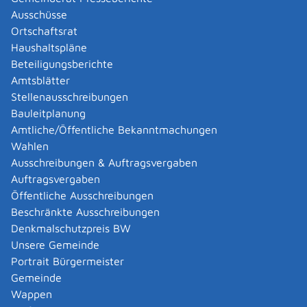
dezentraler Warmwassererzeugung
Ausschüsse
Ortschaftsrat
einmalige Bedarfe in Sondersituationen (zum
Haushaltspläne
Beispiel Erstausstattung einer Wohnung),
Beteiligungsberichte
Anschaffung und Reparatur von orthopädischen
Amtsblätter
Schuhen
Stellenausschreibungen
Beiträge zur Kranken- und Pflegeversicherung
Bauleitplanung
Hinweis: Grundsicherung können Sie auch bei
Amtliche/Öffentliche Bekanntmachungen
stationärer Unterbringung, beispielsweise in einer
Wahlen
Pflegeeinrichtung, erhalten.
Ausschreibungen & Auftragsvergaben
Auftragsvergaben
Öffentliche Ausschreibungen
Onlineantrag und Formulare
Beschränkte Ausschreibungen
Grundsicherung / Hilfe zum Lebensunterhalt
Denkmalschutzpreis BW
beantragen v2.1
Unsere Gemeinde
Portrait Bürgermeister
Gemeinde
Zuständige Stelle
Wappen