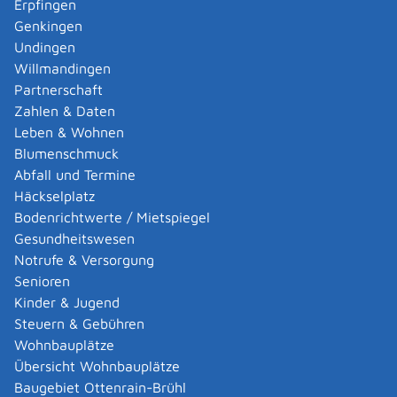
wenn Sie in einem Stadtkreis wohnen: die
Erpfingen
Stadtverwaltung
Genkingen
wenn Sie in einem Landkreis wohnen: das
Undingen
Landratsamt
Willmandingen
Partnerschaft
Hinweis: Teilweise haben die Landkreise die
Zahlen & Daten
Zuständigkeit auf größere Städte in ihrem Kreisgebiet
Leben & Wohnen
übertragen. Wohnen Sie in einem Landkreis, kann Ihnen
Blumenschmuck
das Landratsamt die zuständige Behörde auf jeden Fall
Abfall und Termine
benennen.
Häckselplatz
Kreissozialamt [Landratsamt Reutlingen]
Bodenrichtwerte / Mietspiegel
Gesundheitswesen
Leistungsdetails
Notrufe & Versorgung
Senioren
Voraussetzungen
Kinder & Jugend
Ihr Einkommen oder das Ihres Ehe- oder
Steuern & Gebühren
Lebenspartners beziehungsweise Ihrer Ehe- oder
Wohnbauplätze
Lebenspartnerin liegt unter dem gesetzlichen
Übersicht Wohnbauplätze
Grundsicherungsbedarf
Baugebiet Ottenrain-Brühl