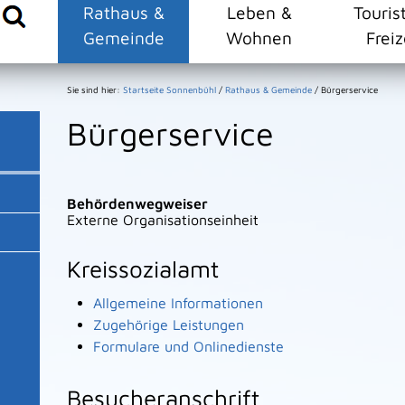
Rathaus &
Leben &
Touris
Gemeinde
Wohnen
Freiz
Sie sind hier:
Startseite Sonnenbühl
/
Rathaus & Gemeinde
/
Bürgerservice
Bürgerservice
Behördenwegweiser
Externe Organisationseinheit
Kreissozialamt
Allgemeine Informationen
Zugehörige Leistungen
Formulare und Onlinedienste
Besucheranschrift