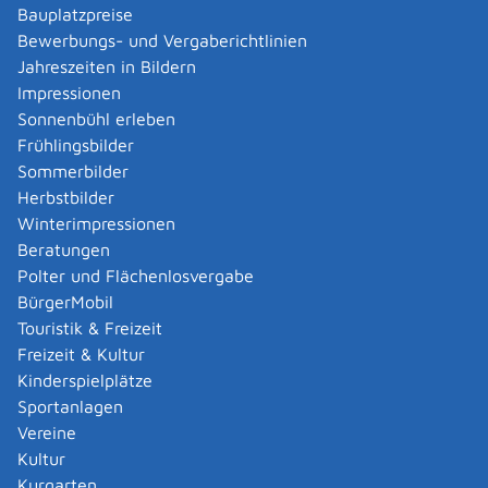
Bauplatzpreise
Abendhauptschule, Berufsaufbauschule,
Bewerbungs- und Vergaberichtlinien
Abendrealschule oder Fachoberschulklasse
Jahreszeiten in Bildern
besuchen, die Sie nur mit abgeschlossener
Impressionen
Berufsausbildung besuchen können.
Sonnenbühl erleben
Frühlingsbilder
Wenn Sie ein Kind haben, das jünger als 14 Jahre
Sommerbilder
ist und in Ihrem Haushalt lebt, erhalten Sie
Herbstbilder
zusätzlich einen Kinderbetreuungszuschlag in Höhe
Winterimpressionen
von 160 EUR für jedes Kind.
Beratungen
Auch wenn Sie während Ihrer Schulzeit zum Beispiel ein
Polter und Flächenlosvergabe
Jahr im Ausland verbringen, können Sie BAföG erhalten.
BürgerMobil
Bei einem Auslandsaufenthalt werden Zuschläge zu den
Touristik & Freizeit
Reisekosten für die Hin- und Rückreise gewährt.
Freizeit & Kultur
Folgende Beträge werden angerechnet, das heißt, sie
Kinderspielplätze
verringern Ihren BAföG-Bedarf:
Sportanlagen
Das Einkommen Ihrer Eltern sowie Ihrer Ehefrau
Vereine
oder Ihres Ehemannes oder Ihrer Lebenspartnerin
Kultur
oder Ihres Lebenspartners im vorletzten Jahr vor
Kurgarten