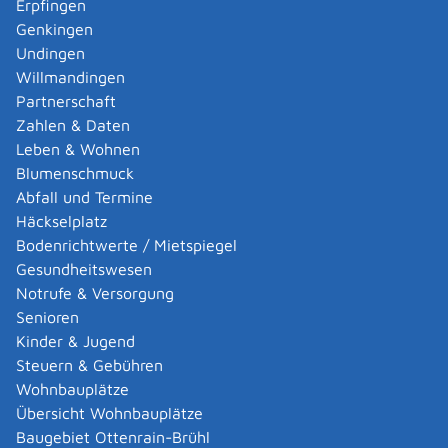
Erpfingen
beträgt:
Genkingen
Wenn Sie bei Ihren Eltern wohnen:
Undingen
276 EUR wenn Sie eine Berufsfachschule
Willmandingen
besuchen oder eine Fachschule, die Sie ohne
Partnerschaft
abgeschlossene Berufsausbildung besuchen
Zahlen & Daten
können oder
Leben & Wohnen
498 EUR wenn Sie eine Abendhauptschule,
Blumenschmuck
Berufsaufbauschule, Abendrealschule oder
Abfall und Termine
Fachoberschulklasse besuchen, die Sie nur mit
Häckselplatz
abgeschlossener Berufsausbildung besuchen
Bodenrichtwerte / Mietspiegel
können.
Gesundheitswesen
Notrufe & Versorgung
Wenn Sie nicht bei Ihren Eltern wohnen:
Senioren
insgesamt 666 EUR wenn Sie eine
Kinder & Jugend
weiterführende allgemeinbildende Schule
Steuern & Gebühren
besuchen, eine Berufsfachschule oder eine
Wohnbauplätze
Fachoberschule, die Sie ohne abgeschlossene
Übersicht Wohnbauplätze
Berufsausbildung besuchen können oder
Baugebiet Ottenrain-Brühl
insgesamt 775 EUR wenn Sie eine