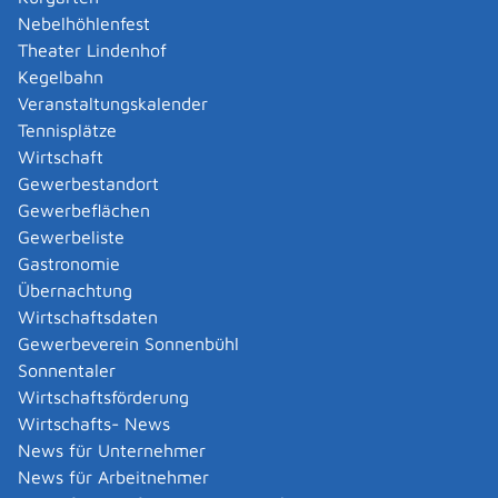
Beginn des Bewilligungszeitraums, wenn er über
Nebelhöhlenfest
dem Freibetrag liegt. Der Freibetrag ist:
Theater Lindenhof
2.540 EUR, wenn Ihre Eltern zusammenleben,
Kegelbahn
1.690 EUR je Elternteil, wenn Ihre Eltern
Veranstaltungskalender
getrennt leben und
Tennisplätze
1.690 EUR für Ihre Ehefrau oder
Wirtschaft
Lebenspartnerin oder Ihren Ehemann oder
Gewerbestandort
Lebenspartner.
Gewerbeflächen
von dem so ermittelten Elterneinkommen
Gewerbeliste
bleiben weitere 50 Prozent - sowie für jedes
Gastronomie
Geschwisterkind in nicht förderfähiger
Übernachtung
Ausbildung zusätzlich 5 Prozent -
Wirtschaftsdaten
anrechnungsfrei
Gewerbeverein Sonnenbühl
Darüber hinaus kann es weitere Freibeträge
Sonnentaler
geben, zum Beispiel für weitere Kinder oder
Wirtschaftsförderung
andere nach dem Zivilrecht
Wirtschafts- News
Unterhaltsberechtigte der oben genannten
News für Unternehmer
Personen.
News für Arbeitnehmer
Hinweis: Wenn Ihre Eltern oder Ihre Ehefrau