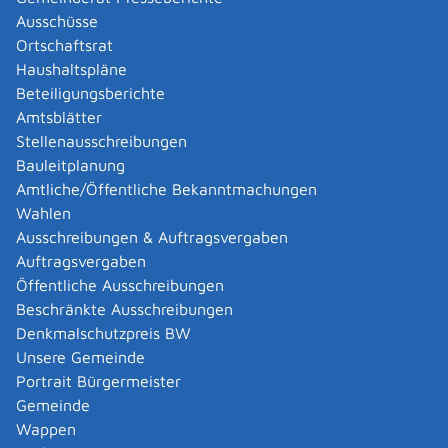
wird Geld abgezogen, wenn Ihre Eltern, Ihre Ehefrau
Ausschüsse
oder Ihr Ehemann oder Ihre Lebenspartnerin oder Ihr
Ortschaftsrat
Lebenspartner oder Sie selbst etwas mehr verdienen.
Haushaltspläne
Als Schülerin oder Schüler erhalten Sie die finanzielle
Beteiligungsberichte
Unterstützung in der Regel als Zuschuss. Sie müssen
Amtsblätter
nichts zurückzahlen. Als Schülerinnen und Schüler an
Stellenausschreibungen
Höheren Fachschulen erhalten Sie Förderung in
Bauleitplanung
monatlichen Auszahlungsraten zur Hälfte als Zuschuss
Amtliche/Öffentliche Bekanntmachungen
und zur Hälfte als Darlehen.
Wahlen
Grundsätzlich können Sie, wenn Sie einen
Ausschreibungen & Auftragsvergaben
berufsqualifizierenden Abschluss im Rahmen einer
Auftragsvergaben
schulischen Berufsausbildung oder einen
Öffentliche Ausschreibungen
weiterführenden Schulabschluss erreichen wollen,
Beschränkte Ausschreibungen
BAföG beziehen. Wenn Sie eine allgemeinbildende
Denkmalschutzpreis BW
Schule besuchen, gilt das aber erst ab Klasse 10 und
Unsere Gemeinde
auch nur, wenn Sie nicht zu Hause wohnen können. Das
Portrait Bürgermeister
ist zum Beispiel der Fall, wenn Sie den gewünschten
Gemeinde
Abschluss nicht in der Nähe machen können.
Wappen
Der monatliche Bedarf für Schülerinnen und Schüler