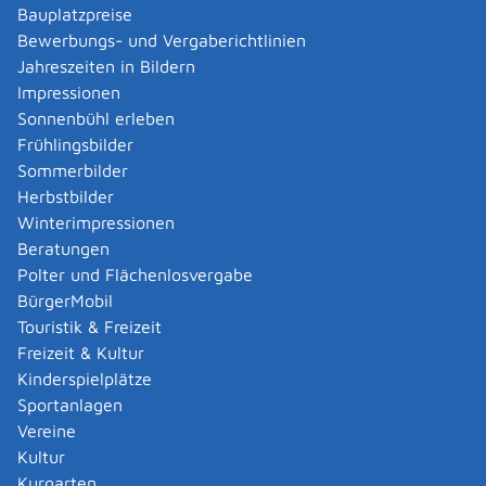
Bauplatzpreise
Kampfhunde.
Bewerbungs- und Vergaberichtlinien
Jahreszeiten in Bildern
Verfahrensablauf
Impressionen
Die Prüfung zur Widerlegung der vermuteten
Sonnenbühl erleben
Kampfhundeeigenschaft müssen Sie schriftlich bei der
Frühlingsbilder
zuständigen Stelle beantragen.
Sommerbilder
Die zuständige Stelle teilt Ihnen anschließend mit,
Herbstbilder
welche Unterlagen oder Nachweise zur Widerlegung
Winterimpressionen
der Kampfhundeeigenschaft sie zusätzlich benötigt.
Beratungen
Polter und Flächenlosvergabe
Fristen
BürgerMobil
je nach Gemeinde unterschiedlich
Touristik & Freizeit
Freizeit & Kultur
Erforderliche Unterlagen
Kinderspielplätze
Antrag auf Befreiung/Widerlegung der
Sportanlagen
Kampfhundeeigenschaft
Vereine
Bescheinigung über eine bereits bestandene
Kultur
Verhaltensprüfung
Kurgarten