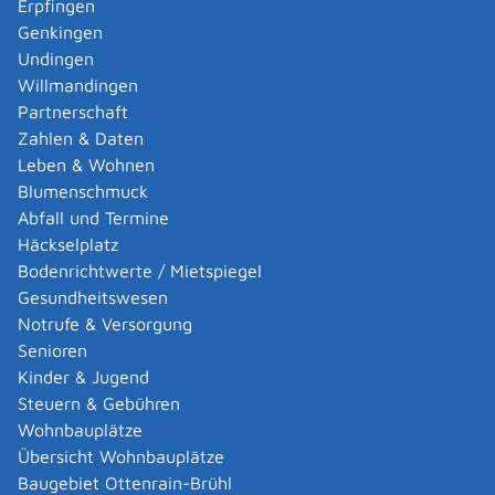
widerlegt ist, ist eine
Verhaltensprüfung
.
Erpfingen
Hinweis: Hat Ihr Hund einmal die Verhaltensprüfung
Genkingen
bestanden, erweist sich aber zu einem späteren
Undingen
Zeitpunkt als gesteigert aggressiv und gefährlich, dann
Willmandingen
gilt er unwiderlegbar als Kampfhund.
Partnerschaft
Zahlen & Daten
Leben & Wohnen
Zuständige Stelle
Blumenschmuck
die Gemeinde-/Stadtverwaltung, in deren Bezirk Sie
Abfall und Termine
wohnen
Häckselplatz
Gemeinde Sonnenbühl
Bodenrichtwerte / Mietspiegel
Gesundheitswesen
Leistungsdetails
Notrufe & Versorgung
Senioren
Kinder & Jugend
Voraussetzungen
Steuern & Gebühren
für die Widerlegung der Kampfhundeeigenschaft:
Wohnbauplätze
Ihr Hund verhält sich nicht gesteigert aggressiv und
Übersicht Wohnbauplätze
gefährlich gegenüber Menschen und Tieren.
Baugebiet Ottenrain-Brühl
Ihr Hund besteht die
Verhaltensprüfung
für