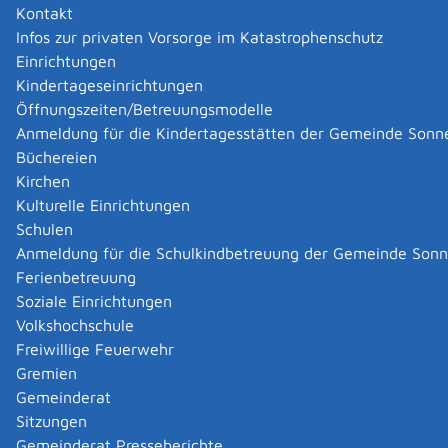
gefährlich und aggressiv:
Kontakt
American Staffordshire Terrier,
Infos zur privaten Vorsorge im Katastrophenschutz
Bullterrier und
Einrichtungen
Pit Bull Terrier.
Kindertageseinrichtungen
Öffnungszeiten/Betreuungsmodelle
Ihre Eigenschaft als Kampfhund wird deshalb vermutet.
Anmeldung für die Kindertagesstätten der Gemeinde Sonn
Dies gilt auch für Kreuzungen untereinander oder mit
Büchereien
anderen Hunden.
Kirchen
Daneben kann die Kampfhundeeigenschaft im Einzelfall
Kulturelle Einrichtungen
amtlich festgestellt werden, vor allem von Hunden der
Schulen
folgenden Rassen und deren Kreuzungen untereinander
Anmeldung für die Schulkindbetreuung der Gemeinde Son
oder mit anderen Hunden:
Ferienbetreuung
Mastiff, Bullmastiff,
Soziale Einrichtungen
Staffordshire Bullterrier,
Volkshochschule
Dogo Argentino,
Freiwillige Feuerwehr
Bourdeaux Dogge,
Gremien
Fila Brasileiro,
Gemeinderat
Mastin Espanol,
Sitzungen
Mastino Napoletano,
Gemeinderat Presseberichte