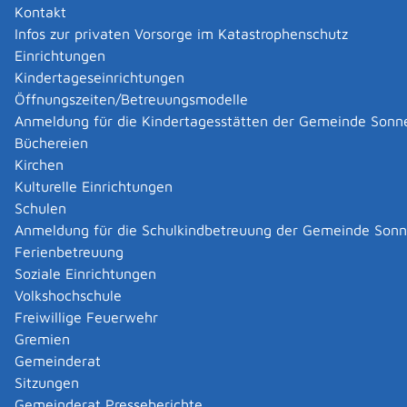
Kontakt
Gewerbetreibende müssen bestimmte Vorgänge der
Infos zur privaten Vorsorge im Katastrophenschutz
Gemeinde anzeigen. Dazu gehören die An-, Um- und
Einrichtungen
Abmeldung
Kindertageseinrichtungen
eines Gewerbes,
Öffnungszeiten/Betreuungsmodelle
einer Zweigniederlassung oder
Anmeldung für die Kindertagesstätten der Gemeinde Sonn
einer Zweigstelle.
Büchereien
Kirchen
Das
Verzeichnis dieser Meldungen in einer Gemeinde ist
Kulturelle Einrichtungen
das Gewerberegister.
Schulen
Hinweis:
Die Auskunft gibt Daten der Gewerbean- oder
Anmeldung für die Schulkindbetreuung der Gemeinde Son
ummeldung wieder. Sie werden von der zuständigen
Ferienbetreuung
Stelle nicht auf Richtigkeit oder Vollständigkeit geprüft.
Soziale Einrichtungen
Das gilt nicht für Informationen über abgemeldete
Volkshochschule
Betriebe.
Freiwillige Feuerwehr
Gremien
Zuständige Stelle
Gemeinderat
die Gemeinde-/Stadtverwaltung, in der der
Sitzungen
Gewerbebetrieb seinen Betriebssitz hat
Gemeinderat Presseberichte