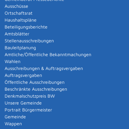
Gemeinde Sonnenbühl
Ausschüsse
Ortschaftsrat
Leistungsdetails
Haushaltspläne
Beteiligungsberichte
Amtsblätter
Voraussetzungen
Stellenausschreibungen
Ohne eine besondere Begründung erhalten Sie
Bauleitplanung
Auskünfte zu den Grunddaten der Gewerbetreibenden.
Amtliche/Öffentliche Bekanntmachungen
Dazu gehören
Wahlen
der Name,
Ausschreibungen & Auftragsvergaben
der Name des Geschäfts (Geschäftsbezeichnung),
Auftragsvergaben
die betriebliche Anschrift und
Öffentliche Ausschreibungen
die angezeigte Tätigkeit.
Beschränkte Ausschreibungen
Denkmalschutzpreis BW
Möchten Sie weitere Daten erhalten, müssen Sie ein
Unsere Gemeinde
rechtliches Interesse nachweisen.
Portrait Bürgermeister
Ein rechtliches Interesse haben Sie beispielsweise,
Gemeinde
wenn Sie
Wappen
Rechtsansprüche geltend machen wollen oder