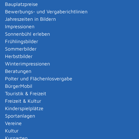
die Ihnen zuletzt bekannte Anschrift
Bauplatzpreise
Bewerbungs- und Vergaberichtlinien
Tipp: Je nach Angebot der Gemeinde stehen das
Jahreszeiten in Bildern
Gewerberegister und Antragsformulare auch im
Impressionen
Internet zur Verfügung.
Sonnenbühl erleben
Frühlingsbilder
Fristen
Sommerbilder
keine
Herbstbilder
Winterimpressionen
Erforderliche Unterlagen
Beratungen
bei Auskünften, die über die Grunddaten hinausgehen:
Polter und Flächenlosvergabe
Nachweis des rechtlichen Interesses wie
BürgerMobil
Schuldtitel,
Touristik & Freizeit
Vertragskopien oder
Freizeit & Kultur
Rechnungen
Kinderspielplätze
Sportanlagen
Kosten
Vereine
Die Kosten richten sich nach der kommunalen
Kultur
Gebührensatzung. Erkundigen Sie sich bei der
Kurgarten