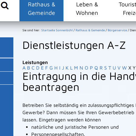
Rathaus &
Leben &
Touris
Gemeinde
Wohnen
Freiz
Sie sind hier:
Startseite Sonnenbühl
/
Rathaus & Gemeinde
/
Bürgerservice
/
Dien
Dienstleistungen A-Z
Leistungen
A
B
C
D
E
F
G
H
I
J
K
L
M
N
O
P
Q
R
S
T
U
V
W
X
Y
Eintragung in die Hand
beantragen
Betreiben Sie selbständig ein zulassungspflichtige
Gewerbe? Dann müssen Sie Ihren Gewerbebetrieb i
lassen.
Eingetragen werden können
natürliche und juristische Personen und
Personengesellschaften.