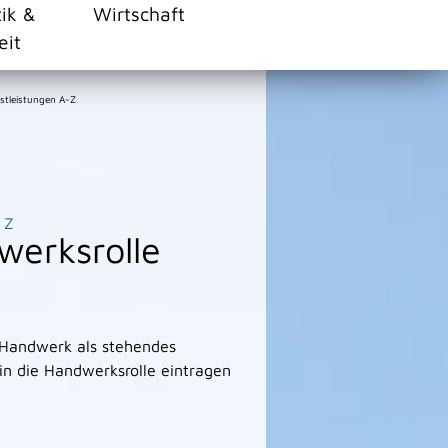
tik &
Wirtschaft
eit
stleistungen A-Z
Z
werksrolle
s Handwerk als stehendes
n die Handwerksrolle eintragen