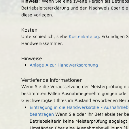
Hinweis:
Wenn Sie eine zweite Person als Betriebsl
Betriebsleitererklärung und den Nachweis über die B
diese vorlegen.
Kosten
Unterschiedlich, siehe
Kostenkatalog
. Erkundigen S
Handwerkskammer.
Hinweise
Anlage A zur Handwerksordnung
Vertiefende Informationen
Wenn Sie die Voraussetzung der Meisterprüfung nich
bestimmten Fällen Ausnahmegenehmigungen oder d
Gleichwertigkeit Ihres im Ausland erworbenen Ber
Eintragung in die Handwerksrolle - Ausnahme
beantragen
Wenn Sie oder Ihr Betriebsleiter b
Betriebsleiterin keine Meisterprüfung abgelegt
Umständen über eine Ausnahmebewilligung (§ 