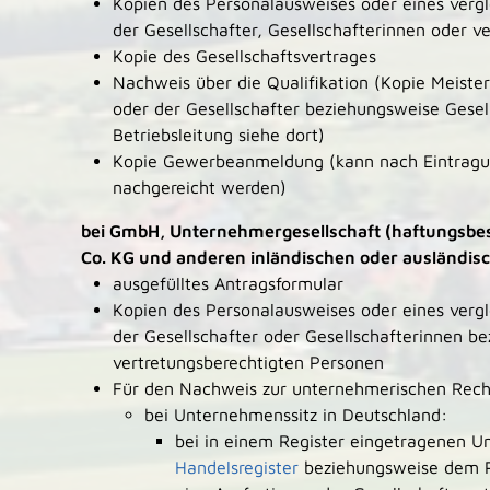
Kopien des Personalausweises oder eines vergle
der Gesellschafter, Gesellschafterinnen oder v
Kopie des Gesellschaftsvertrages
Nachweis über die Qualifikation (Kopie Meisterb
oder der Gesellschafter beziehungsweise Gesell
Betriebsleitung siehe dort)
Kopie Gewerbeanmeldung (kann nach Eintragun
nachgereicht werden)
bei GmbH, Unternehmergesellschaft (haftungsbe
Co. KG und anderen inländischen oder ausländisc
ausgefülltes Antragsformular
Kopien des Personalausweises oder eines vergle
der Gesellschafter oder Gesellschafterinnen b
vertretungsberechtigten Personen
Für den Nachweis zur unternehmerischen Rech
bei Unternehmenssitz in Deutschland:
bei in einem Register eingetragenen 
Handelsregister
beziehungsweise dem Pa