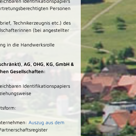
ichbaren Identifikationspapiers
ertretungsberechtigten Personen
rief, Technikerzeugnis etc.) des
schafterinnen (bei angestellter
g in die Handwerksrolle
schränkt), AG, OHG, KG, GmbH &
hen Gesellschaften:
ichbaren Identifikationspapiers
eziehungsweise
tsform:
Unternehmen:
Auszug aus dem
rtnerschaftsregister