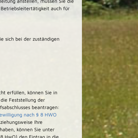
eitung anstellen, müssen Sie die
etriebsleitertätigkeit auch für
ie sich bei der zuständigen
t erfüllen, können Sie in
ie Feststellung der
ufsabschlusses beantragen:
bewilligung nach § 8 HWO
eziehungsweise Ihre
 haben, können Sie unter
8 HwO) den Eintrag in die