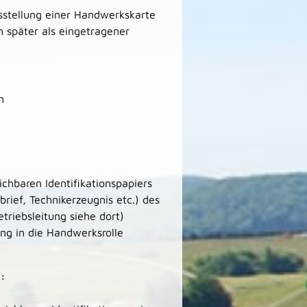
usstellung einer Handwerkskarte
 später als eingetragener
n
chbaren Identifikationspapiers
rief, Technikerzeugnis etc.) des
etriebsleitung siehe dort)
g in die Handwerksrolle
):