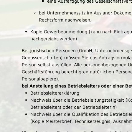
eine Ausfertigung des Gesellschaftsver
bei Unternehmenssitz im Ausland: Dokumen
Rechtsform nachweisen.
Kopie Gewerbeanmeldung (kann nach Eintragun
nachgereicht werden)
Bei juristischen Personen (GmbH, Unternehmensges
Genossenschaften) müssen Sie das Antragsformular l
Person selbst ausfüllen. Alle personenbezogenen Un
Geschäftsführung berechtigten natürlichen Persone
Personalpapiere).
bei Anstellung eines Betriebsleiters oder einer Bet
Betriebsleitererklärung
Nachweis über die Betriebsleitungstätigkeit (K
Betriebsleiters oder der Betriebsleiterin)
Nachweis über die Qualifikation des Betriebslei
(Kopie Meisterbrief, Technikerzeugnis, Ausna